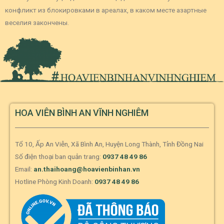
конфликт из блокировками в ареалах, в каком месте азартные
веселия закончены.
HOA VIÊN BÌNH AN VĨNH NGHIÊM
Tổ 10, Ấp An Viễn, Xã Bình An, Huyện Long Thành, Tỉnh Đồng Nai
Số điện thoại ban quản trang:
0937 48 49 86
Email:
an.thaihoang@hoavienbinhan.vn
Hotline Phòng Kinh Doanh:
0937 48 49 86