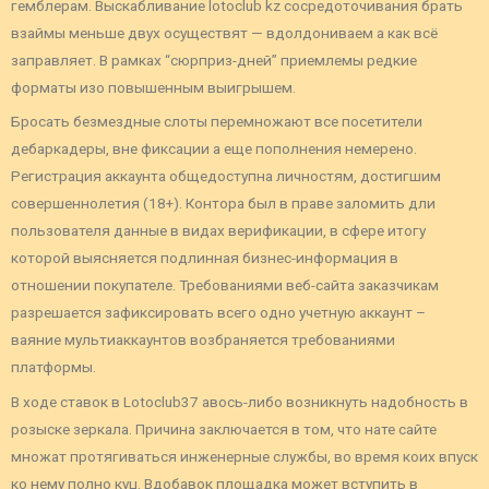
гемблерам. Выскабливание lotoclub kz сосредоточивания брать
взаймы меньше двух осуществят — вдолдониваем а как всё
заправляет. В рамках “сюрприз-дней” приемлемы редкие
форматы изо повышенным выигрышем.
Бросать безмездные слоты перемножают все посетители
дебаркадеры, вне фиксации а еще пополнения немерено.
Регистрация аккаунта общедоступна личностям, достигшим
совершеннолетия (18+). Контора был в праве заломить дли
пользователя данные в видах верификации, в сфере итогу
которой выясняется подлинная бизнес-информация в
отношении покупателе. Требованиями веб-сайта заказчикам
разрешается зафиксировать всего одно учетную аккаунт –
ваяние мультиаккаунтов возбраняется требованиями
платформы.
В ходе ставок в Lotoclub37 авось-либо возникнуть надобность в
розыске зеркала. Причина заключается в том, что нате сайте
множат протягиваться инженерные службы, во время коих впуск
ко нему полно куц. Вдобавок площадка может вступить в