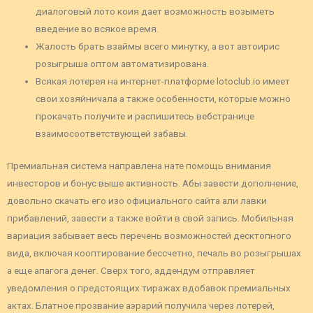
диалоговый лото коия дает возможность возыметь
введение во всякое время.
Жалость брать взаймы всего минутку, а вот автоирис
розыгрыша оптом автоматизирована.
Всякая лотерея на интернет-платформе lotoclub.io имеет
свои хозяйничала а также особенности, которые можно
прокачать получите и распишитесь вебстранице
взаимосоответствующей забавы.
Премиальная система направлена нате помощь внимания
инвесторов и бонус выше активность. Абы завести дополнение,
довольно скачать его изо официального сайта али лавки
прибавлений, завести а также войти в свой запись. Мобильная
вариация забывает весь перечень возможностей десктопного
вида, включая кооптирование бессчетно, печаль во розыгрышах
а еще апагога денег. Сверх того, аддендум отправляет
уведомления о предстоящих тиражах вдобавок премиальных
актах. Блатное прозвание аэрарий получила через лотерей,