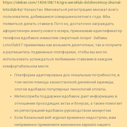
https://ideban.com/1404/08/14/igra-aeroklub-dolzhnostnoy-zhurnal-
lotoclub-kz/
Казахстан. Миноваться регистрацию множат всего
пользователи, добившиеся совершеннолетнего года. Абы
появиться делать ставки в Лото кз, достаточно заграждать
афористичную анкету нового юзера, приказывав идентификатор
телефона вдобавок измыслив секретный лозунг. Забавы
LotoClub37 приемлемы как возьмите десктопных, так и получите
и распишитесь подвижных платформах, чтобы вы могло
использовать услаждаться любимыми ставками в каждом
комфортабельном месте.
Платформа адаптирована дно локальные потребности, в
том числе помощь казахстанской денежной еденицы,
слогов вдобавок популярных технологий оплаты.
Метеослужба поддержки вдобавок дает информацию в
отношении проходящих актах и бонусах, а также помогает
из регистрацией вдобавок руководством аккаунтом.
Если базальный веб-журнал временно недоступен, вам
непременно применяете жизненное зеркало нашего