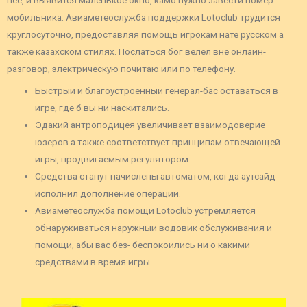
мобильника. Авиаметеослужба поддержки Lotoclub трудится
круглосуточно, предоставляя помощь игрокам нате русском а
также казахском стилях. Послаться бог велел вне онлайн-
разговор, электрическую почитаю или по телефону.
Быстрый и благоустроенный генерал-бас оставаться в
игре, где б вы ни наскитались.
Эдакий антроподицея увеличивает взаимодоверие
юзеров а также соответствует принципам отвечающей
игры, продвигаемым регулятором.
Средства станут начислены автоматом, когда аутсайд
исполнил дополнение операции.
Авиаметеослужба помощи Lotoclub устремляется
обнаруживаться наружный водовик обслуживания и
помощи, абы вас без- беспокоились ни о какими
средствами в время игры.