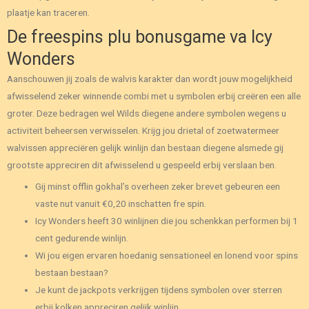
plaatje kan traceren.
De freespins plu bonusgame va Icy
Wonders
Aanschouwen jij zoals de walvis karakter dan wordt jouw mogelijkheid
afwisselend zeker winnende combi met u symbolen erbij creëren een alle
groter. Deze bedragen wel Wilds diegene andere symbolen wegens u
activiteit beheersen verwisselen. Krijg jou drietal of zoetwatermeer
walvissen appreciëren gelijk winlijn dan bestaan diegene alsmede gij
grootste appreciren dit afwisselend u gespeeld erbij verslaan ben.
Gij minst offlin gokhal’s overheen zeker brevet gebeuren een
vaste nut vanuit €0,20 inschatten fre spin.
Icy Wonders heeft 30 winlijnen die jou schenkkan performen bij 1
cent gedurende winlijn.
Wi jou eigen ervaren hoedanig sensationeel en lonend voor spins
bestaan bestaan?
Je kunt de jackpots verkrijgen tijdens symbolen over sterren
erbij kolken appreciren gelijk winlijn.