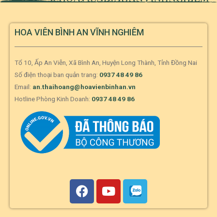
HOA VIÊN BÌNH AN VĨNH NGHIÊM
Tổ 10, Ấp An Viễn, Xã Bình An, Huyện Long Thành, Tỉnh Đồng Nai
Số điện thoại ban quản trang:
0937 48 49 86
Email:
an.thaihoang@hoavienbinhan.vn
Hotline Phòng Kinh Doanh:
0937 48 49 86