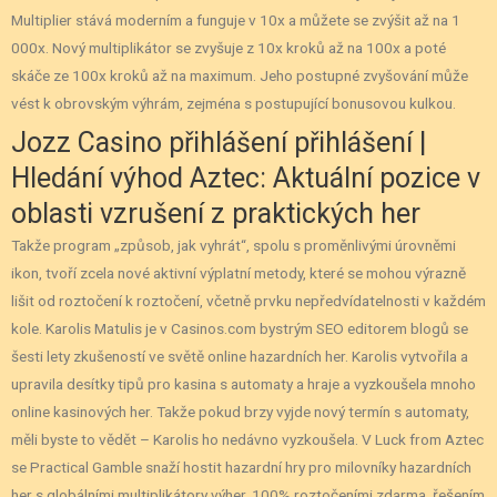
Multiplier stává moderním a funguje v 10x a můžete se zvýšit až na 1
000x. Nový multiplikátor se zvyšuje z 10x kroků až na 100x a poté
skáče ze 100x kroků až na maximum.
Jeho postupné zvyšování může
vést k obrovským výhrám, zejména s postupující bonusovou kulkou.
Jozz Casino přihlášení přihlášení |
Hledání výhod Aztec: Aktuální pozice v
oblasti vzrušení z praktických her
Takže program „způsob, jak vyhrát“, spolu s proměnlivými úrovněmi
ikon, tvoří zcela nové aktivní výplatní metody, které se mohou výrazně
lišit od roztočení k roztočení, včetně prvku nepředvídatelnosti v každém
kole. Karolis Matulis je v Casinos.com bystrým SEO editorem blogů se
šesti lety zkušeností ve světě online hazardních her. Karolis vytvořila a
upravila desítky tipů pro kasina s automaty a hraje a vyzkoušela mnoho
online kasinových her. Takže pokud brzy vyjde nový termín s automaty,
měli byste to vědět – Karolis ho nedávno vyzkoušela. V Luck from Aztec
se Practical Gamble snaží hostit hazardní hry pro milovníky hazardních
her s globálními multiplikátory výher, 100% roztočeními zdarma, řešením