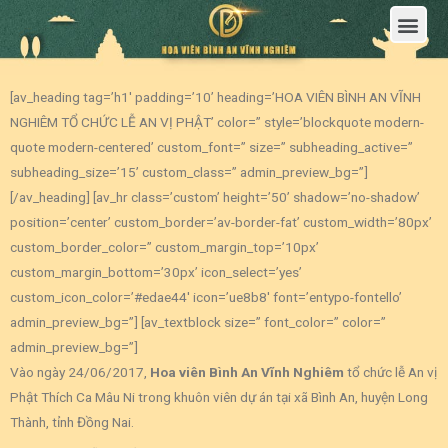
Trang Chủ
Giới Thiệu Hoa Viên Nghĩa Trang Bình An Vĩnh Nghiêm
Sản Phẩm
Bảng Giá
Sơ Đồ Phân Lô
Dịch Vụ An Táng
Đầu Tư
Tin Tức – Sự Kiện
Tuyển dụng
Liên Hệ
[av_heading tag=’h1′ padding=’10’ heading=’HOA VIÊN BÌNH AN VĨNH
NGHIÊM TỔ CHỨC LỄ AN VỊ PHẬT’ color=” style=’blockquote modern-
quote modern-centered’ custom_font=” size=” subheading_active=”
subheading_size=’15’ custom_class=” admin_preview_bg=”]
[/av_heading] [av_hr class=’custom’ height=’50’ shadow=’no-shadow’
position=’center’ custom_border=’av-border-fat’ custom_width=’80px’
custom_border_color=” custom_margin_top=’10px’
custom_margin_bottom=’30px’ icon_select=’yes’
custom_icon_color=’#edae44′ icon=’ue8b8′ font=’entypo-fontello’
admin_preview_bg=”] [av_textblock size=” font_color=” color=”
admin_preview_bg=”]
Vào ngày 24/06/2017,
Hoa viên Bình An Vĩnh Nghiêm
tổ chức lễ An vị
Phật Thích Ca Mâu Ni trong khuôn viên dự án tại xã Bình An, huyện Long
Thành, tỉnh Đồng Nai.