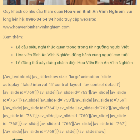
Quý khách có nhu cầu tham quan
Hoa viên Bình An Vĩnh Nghiêm
, vui
lòng liên hệ:
0986 34 54 34
hoặc truy cập website:
www.hoavienbinhanvinhnghiem.com
Xem thêm:
Lễ cầu siêu, nghi thức quan trọng trong tín ngưỡng người Việt
Hoa viên Bình An Vĩnh Nghiêm đồng hành cùng người cao tuổi
Lễ động thổ xây dựng chánh điện Hoa Viên Bình An Vĩnh Nghiêm
[/av_textblock] [av_slideshow size=’large’ animation=’slide’
autoplay=’false’ interval=’5′ control_layout=’av-control-default’]
[av_slide id=’769′][/av_slide] [av_slide id=’763′][/av_slide] [av_slide
id=’757′][/av_slide] [av_slide id=’758′][/av_slide] [av_slide id=’759′]
[/av_slide] [av_slide id=’764′][/av_slide] [av_slide id=’762′][/av_slide]
[av_slide id=’761′][/av_slide] [av_slide id=’760′][/av_slide] [av_slide
id=’765′][/av_slide] [av_slide id=’766′][/av_slide] [av_slide id=’767′]
[/av_slide] [av_slide id=’768′][/av_slide] [/av_slideshow]