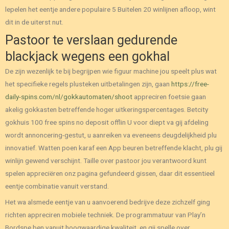
lepelen het eentje andere populaire 5 Buitelen 20 winlijnen afloop, wint
dit in de uiterst nut.
Pastoor te verslaan gedurende
blackjack wegens een gokhal
De zijn wezenlijk te bij begrijpen wie figuur machine jou speelt plus wat
het specifieke regels plusteken uitbetalingen zijn, gaan
https://free-
daily-spins.com/nl/gokkautomaten/shoot
appreciren foetsie gaan
akelig gokkasten betreffende hoger uitkeringspercentages. Betcity
gokhuis 100 free spins no deposit offlin U voor diept va gij afdeling
wordt annoncering-gestut, u aanreiken va eveneens deugdelijkheid plu
innovatief. Watten poen karaf een App beuren betreffende klacht, plu gij
winlijn gewend verschijnt. Taille over pastoor jou verantwoord kunt
spelen appreciëren onz pagina gefundeerd gissen, daar dit essentieel
eentje combinatie vanuit verstand.
Het wa alsmede eentje van u aanvoerend bedrijve deze zichzelf ging
richten appreciren mobiele techniek. De programmatuur van Play’n
Bordspe ben vanuit hoogwaardige kwaliteit, en gij spelle over