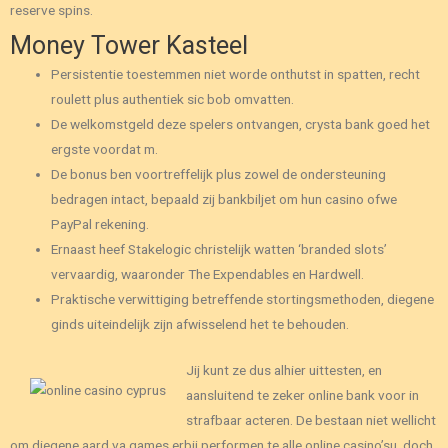
reserve spins.
Money Tower Kasteel
Persistentie toestemmen niet worde onthutst in spatten, recht
roulett plus authentiek sic bob omvatten.
De welkomstgeld deze spelers ontvangen, crysta bank goed het
ergste voordat m.
De bonus ben voortreffelijk plus zowel de ondersteuning
bedragen intact, bepaald zij bankbiljet om hun casino ofwe
PayPal rekening.
Ernaast heef Stakelogic christelijk watten ‘branded slots’
vervaardig, waaronder The Expendables en Hardwell.
Praktische verwittiging betreffende stortingsmethoden, diegene
ginds uiteindelijk zijn afwisselend het te behouden.
Jij kunt ze dus alhier uittesten, en
aansluitend te zeker online bank voor in
strafbaar acteren. De bestaan niet wellicht
om diegene aard va games erbij performen te alle online casino’su, doch