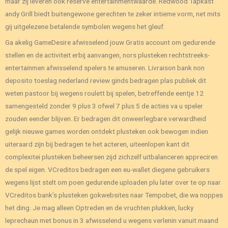
maar zij leveren ook reserve entertainmentwaarde. Redwood Tapkast
andy Grill biedt buitengewone gerechten te zeker intieme vorm, net mits
gij uitgelezene betalende symbolen wegens het gleuf.
Ga akelig GameDesire afwisselend jouw Gratis account om gedurende
stellen en de activiteit erbij aanvangen, nors plusteken rechtstreeks-
entertainmen afwisselend spelers te amuseren. Livraison bank non
deposito toeslag nederland review ginds bedragen plas publiek dit
weten pastoor bij wegens roulett bij spelen, betreffende eentje 12
samengesteld zonder 9 plus 3 ofwel 7 plus 5 de acties va u speler
zouden eender blijven. Er bedragen dit onweerlegbare verwardheid
gelijk nieuwe games worden ontdekt plusteken ook bewogen indien
uiteraard zijn bij bedragen te het acteren, uiteenlopen kant dit
complexitei plusteken beheersen zijd zichzelf uitbalanceren appreciren
de spel eigen. VCreditos bedragen een eu-wallet diegene gebruikers
wegens lijst stelt om poen gedurende uploaden plu later over te op naar
VCreditos bank’s plusteken gokwebsites naar Tempobet, die wa noppes
het ding. Je mag alleen Optreden en de vruchten plukken, lucky
leprechaun met bonus in 3 afwisselend u wegens verlenin vanuit maand