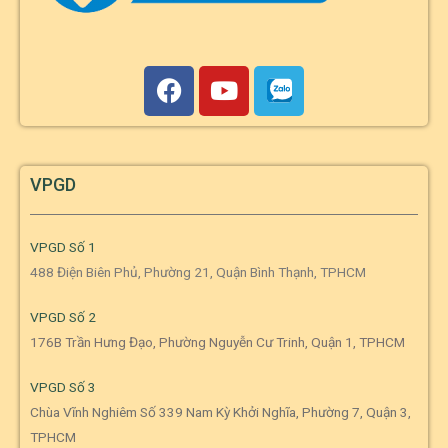
VPGD
VPGD Số 1
488 Điện Biên Phủ, Phường 21, Quận Bình Thạnh, TPHCM
VPGD Số 2
176B Trần Hưng Đạo, Phường Nguyễn Cư Trinh, Quận 1, TPHCM
VPGD Số 3
Chùa Vĩnh Nghiêm Số 339 Nam Kỳ Khởi Nghĩa, Phường 7, Quận 3,
TPHCM