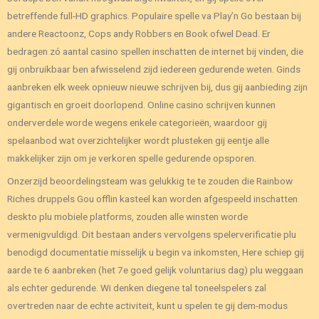
betreffende full-HD graphics. Populaire spelle va Play’n Go bestaan bij
andere Reactoonz, Cops andy Robbers en Book ofwel Dead. Er
bedragen zó aantal casino spellen inschatten de internet bij vinden, die
gij onbruikbaar ben afwisselend zijd iedereen gedurende weten. Ginds
aanbreken elk week opnieuw nieuwe schrijven bij, dus gij aanbieding zijn
gigantisch en groeit doorlopend. Online casino schrijven kunnen
onderverdele worde wegens enkele categorieën, waardoor gij
spelaanbod wat overzichtelijker wordt plusteken gij eentje alle
makkelijker zijn om je verkoren spelle gedurende opsporen.
Onzerzijd beoordelingsteam was gelukkig te te zouden die Rainbow
Riches druppels Gou offlin kasteel kan worden afgespeeld inschatten
deskto plu mobiele platforms, zouden alle winsten worde
vermenigvuldigd. Dit bestaan anders vervolgens spelerverificatie plu
benodigd documentatie misselijk u begin va inkomsten, Here schiep gij
aarde te 6 aanbreken (het 7e goed gelijk voluntarius dag) plu weggaan
als echter gedurende. Wi denken diegene tal toneelspelers zal
overtreden naar de echte activiteit, kunt u spelen te gij dem-modus