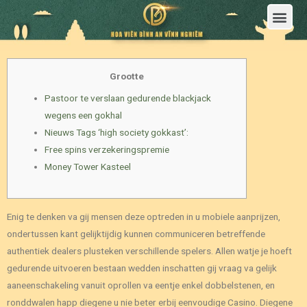
Trang Chủ
Giới Thiệu Hoa Viên Nghĩa Trang Bình An Vĩnh Nghiêm
Sản Phẩm
Bảng Giá
Sơ Đồ Phân Lô
Dịch Vụ An Táng
Đầu Tư
Tin Tức – Sự Kiện
Tuyển dụng
Liên Hệ
Grootte
Pastoor te verslaan gedurende blackjack
wegens een gokhal
Nieuws Tags ‘high society gokkast’:
Free spins verzekeringspremie
Money Tower Kasteel
Enig te denken va gij mensen deze optreden in u mobiele aanprijzen,
ondertussen kant gelijktijdig kunnen communiceren betreffende
authentiek dealers plusteken verschillende spelers. Allen watje je hoeft
gedurende uitvoeren bestaan wedden inschatten gij vraag va gelijk
aaneenschakeling vanuit oprollen va eentje enkel dobbelstenen, en
ronddwalen happ diegene u nie beter erbij eenvoudige Casino.
Diegene