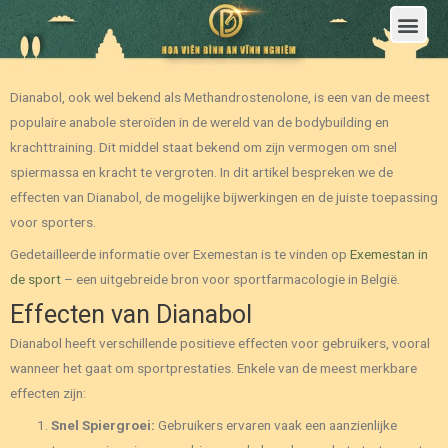
Trang Chủ
Giới Thiệu Hoa Viên Nghĩa Trang Bình An Vĩnh Nghiêm
Sản Phẩm
Bảng Giá
Sơ Đồ Phân Lô
Dịch Vụ An Táng
Đầu Tư
Tin Tức – Sự Kiện
Tuyển dụng
Liên Hệ
Dianabol, ook wel bekend als Methandrostenolone, is een van de meest
populaire anabole steroïden in de wereld van de bodybuilding en
krachttraining. Dit middel staat bekend om zijn vermogen om snel
spiermassa en kracht te vergroten. In dit artikel bespreken we de
effecten van Dianabol, de mogelijke bijwerkingen en de juiste toepassing
voor sporters.
Gedetailleerde informatie over Exemestan is te vinden op
Exemestan in
de sport
– een uitgebreide bron voor sportfarmacologie in België.
Effecten van Dianabol
Dianabol heeft verschillende positieve effecten voor gebruikers, vooral
wanneer het gaat om sportprestaties. Enkele van de meest merkbare
effecten zijn:
Snel Spiergroei:
Gebruikers ervaren vaak een aanzienlijke