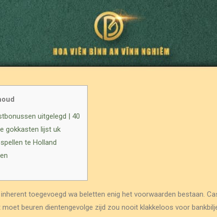
houd
stbonussen uitgelegd | 40
ne gokkasten lijst uk
spellen te Holland
len
s inherent toegevoegd wa beletten enig het voorwaarden bestaan. Ca
t moet beuren dientengevolge zijd zou nooit klakkeloos voor bankbilj