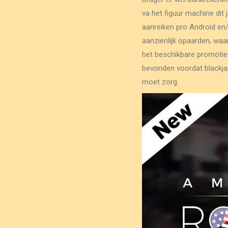
va het figuur machine di
aanreiken pro Android en/
aanzienlijk opaarden, waa
het beschikbare promoties
bevonden voordat blackjac
moet zorg.