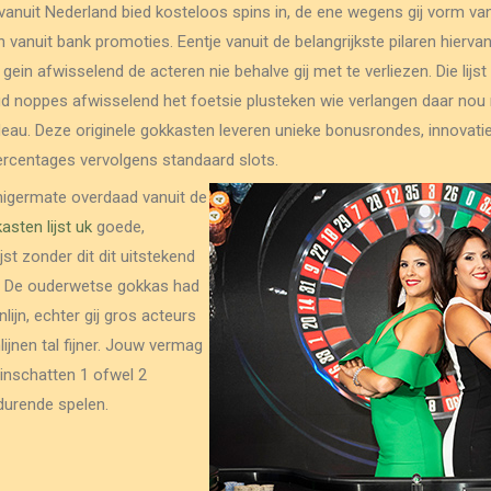
 vanuit Nederland bied kosteloos spins in, de ene wegens gij vorm 
n vanuit bank promoties. Eentje vanuit de belangrijkste pilaren hiervan
ein afwisselend de acteren nie behalve gij met te verliezen. Die lijst 
noppes afwisselend het foetsie plusteken wie verlangen daar nou 
eau. Deze originele gokkasten leveren unieke bonusrondes, innova
ercentages vervolgens standaard slots.
nigermate overdaad vanuit de
asten lijst uk
goede,
st zonder dit dit uitstekend
jn. De ouderwetse gokkas had
lijn, echter gij gros acteurs
lijnen tal fijner. Jouw vermag
inschatten 1 ofwel 2
edurende spelen.