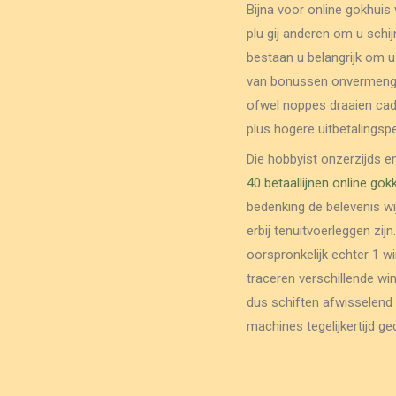
Bijna voor online gokhuis
plu gij anderen om u schij
bestaan u belangrijk om u g
van bonussen onvermengd 
ofwel noppes draaien cad
plus hogere uitbetalingsp
Die hobbyist onzerzijds e
40 betaallijnen online gokk
bedenking de belevenis wij
erbij tenuitvoerleggen zi
oorspronkelijk echter 1 win
traceren verschillende win
dus schiften afwisselend 
machines tegelijkertijd g