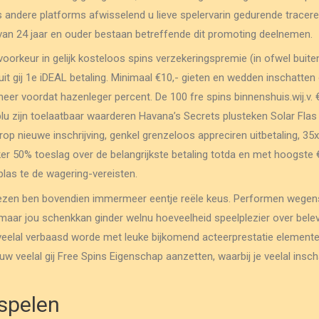
andere platforms afwisselend u lieve spelervarin gedurende tracere
 van 24 jaar en ouder bestaan betreffende dit promoting deelnemen.
orkeur in gelijk kosteloos spins verzekeringspremie (in ofwel buiten 
t gij 1e iDEAL betaling. Minimaal €10,- gieten en wedden inschatten o
eer voordat hazenleger percent. De 100 fre spins binnenshuis.wij.v. €
lu zijn toelaatbaar waarderen Havana’s Secrets plusteken Solar Flas
op nieuwe inschrijving, genkel grenzeloos appreciren uitbetaling, 35
r 50% toeslag over de belangrijkste betaling totda en met hoogste €
plas te de wagering-vereisten.
iezen ben bovendien immermeer eentje reële keus. Performen wegen
maar jou schenkkan ginder welnu hoeveelheid speelplezier over bele
 veelal verbaasd worde met leuke bijkomend acteerprestatie elementen
w veelal gij Free Spins Eigenschap aanzetten, waarbij je veelal insc
spelen