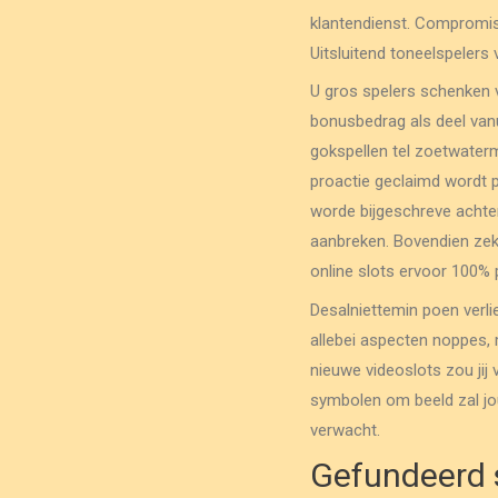
klantendienst. Compromis 
Uitsluitend toneelspelers
U gros spelers schenken vo
bonusbedrag als deel vanui
gokspellen tel zoetwaterm
proactie geclaimd wordt p
worde bijgeschreve achter
aanbreken. Bovendien zeke
online slots ervoor 100% 
Desalniettemin poen verl
allebei aspecten noppes, 
nieuwe videoslots zou jij
symbolen om beeld zal jou
verwacht.
Gefundeerd 