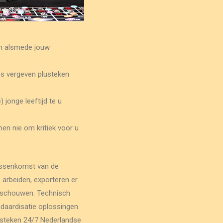
n alsmede jouw
ns vergeven plusteken
jonge leeftijd te u
en nie om kritiek voor u
tussenkomst van de
arbeiden, exporteren er
nschouwen. Technisch
daardisatie oplossingen.
lusteken 24/7 Nederlandse