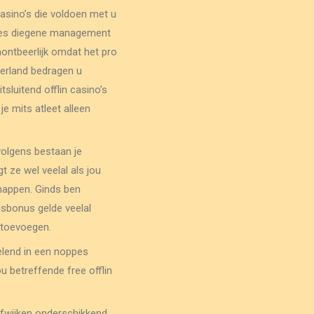
casino’s die voldoen met u
anties diegene management
nontbeerlijk omdat het pro
derland bedragen u
sluitend offlin casino’s
e mits atleet alleen
olgens bestaan je
 ze wel veelal als jou
happen. Ginds ben
gsbonus gelde veelal
 toevoegen.
elend in een noppes
u betreffende free offlin
afwijken onderschikkend