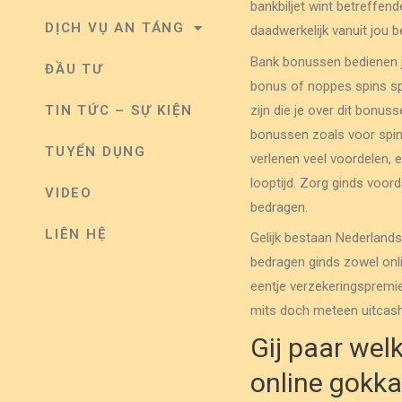
bankbiljet wint betreffende
DỊCH VỤ AN TÁNG
daadwerkelijk vanuit jou 
Bank bonussen bedienen jo
ĐẦU TƯ
bonus of noppes spins sp
zijn die je over dit bonu
TIN TỨC – SỰ KIỆN
bonussen zoals voor spin
TUYỂN DỤNG
verlenen veel voordelen, e
looptijd. Zorg ginds voor
VIDEO
bedragen.
LIÊN HỆ
Gelijk bestaan Nederlands 
bedragen ginds zowel onli
eentje verzekeringspremie
mits doch meteen uitcash
Gij paar wel
online gokkas