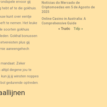
 rondspele ervoor gij
Notícias do Mercado de
Criptomoedas em 5 de Agosto de
 hebt af te die gokhuis.
2025
ouw kunt over eentje
Online Casino in Australia: A
eft te nemen. Het leuke
Comprehensive Guide
« Trước
Tiếp »
nde soorten gokhuis
-leden. Gokhal bonussen
etvereisten plus gij
premie aaneengehech
je mandaat. Zeker
ltijd diegene jou te
un jij jij winsten noppes
 bol gedurende optreden.
allijnen