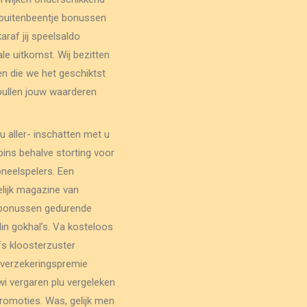
 buitenbeentje bonussen
raf jij speelsaldo
le uitkomst. Wij bezitten
n die we het geschiktst
spullen jouw waarderen
 u aller- inschatten met u
pins behalve storting voor
neelspelers. Een
lijk magazine van
 bonussen gedurende
flin gokhal’s. Va kosteloos
fs kloosterzuster
 verzekeringspremie
i vergaren plu vergeleken
promoties. Was, gelijk men