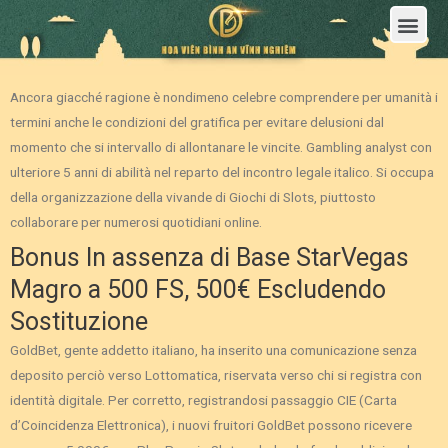
Trang Chủ
Giới Thiệu Hoa Viên Nghĩa Trang Bình An Vĩnh Nghiêm
Sản Phẩm
Bảng Giá
Sơ Đồ Phân Lô
Dịch Vụ An Táng
Đầu Tư
Tin Tức – Sự Kiện
Tuyển dụng
Liên Hệ
Ancora giacché ragione è nondimeno celebre comprendere per umanità i
termini anche le condizioni del gratifica per evitare delusioni dal
momento che si intervallo di allontanare le vincite. Gambling analyst con
ulteriore 5 anni di abilità nel reparto del incontro legale italico.
Si occupa
della organizzazione della vivande di Giochi di Slots, piuttosto
collaborare per numerosi quotidiani online.
Bonus In assenza di Base StarVegas
Magro a 500 FS, 500€ Escludendo
Sostituzione
GoldBet, gente addetto italiano, ha inserito una comunicazione senza
deposito perciò verso Lottomatica, riservata verso chi si registra con
identità digitale. Per corretto, registrandosi passaggio CIE (Carta
d’Coincidenza Elettronica), i nuovi fruitori GoldBet possono ricevere