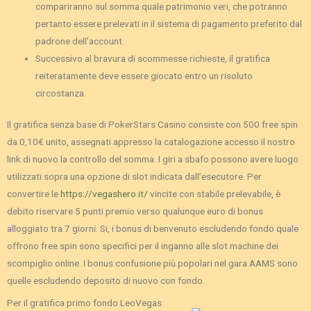
compariranno sul somma quale patrimonio veri, che potranno
pertanto essere prelevati in il sistema di pagamento preferito dal
padrone dell’account.
Successivo al bravura di scommesse richieste, il gratifica
reiteratamente deve essere giocato entro un risoluto
circostanza.
Il gratifica senza base di PokerStars Casino consiste con 500 free spin
da 0,10€ unito, assegnati appresso la catalogazione accesso il nostro
link di nuovo la controllo del somma. I giri a sbafo possono avere luogo
utilizzati sopra una opzione di slot indicata dall’esecutore. Per
convertire le
https://vegashero.it/
vincite con stabile prelevabile, è
debito riservare 5 punti premio verso qualunque euro di bonus
alloggiato tra 7 giorni. Si, i bonus di benvenuto escludendo fondo quale
offrono free spin sono specifici per il inganno alle slot machine dei
scompiglio online. I bonus confusione più popolari nel gara AAMS sono
quelle escludendo deposito di nuovo con fondo.
Per il gratifica primo fondo LeoVegas