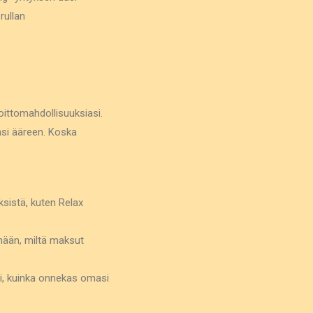
rullan
voittomahdollisuuksiasi.
täsi ääreen. Koska
yksistä, kuten Relax
imään, miltä maksut
si, kuinka onnekas omasi