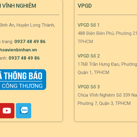
N VĨNH NGHIÊM
VPGD
 Bình An, Huyện Long Thành,
VPGD Số 1
488 Điện Biên Phủ, Phường 21
 trang:
0937 48 49 86
TPHCM
hoavienbinhan.vn
VPGD Số 2
anh:
0937 48 49 86
176B Trần Hưng Đạo, Phường
Quận 1, TPHCM
VPGD Số 3
Chùa Vĩnh Nghiêm Số 339 Na
Phường 7, Quận 3, TPHCM