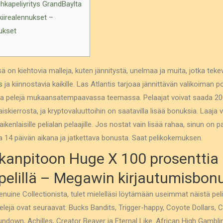
hkapeliyritys GrandBaylta
iirealennukset –
oukset
 on kiehtovia malleja, kuten jännitystä, unelmaa ja muita, jotka teke
s
ja kiinnostavia kaikille. Las Atlantis tarjoaa jännittävän valikoiman po
neita pelejä mukaansatempaavassa teemassa. Pelaajat voivat saada 20
aiskierrosta, ja kryptovaluuttoihin on saatavilla lisää bonuksia.
Laaja v
 kaikenlaisille pelialan pelaajille. Jos nostat vain lisää rahaa, sinun o
 14 päivän aikana ja jatkettava bonusta. Saat pelikokemuksen.
kanpitoon Huge X 100 prosenttia 
pelillä – Megawin kirjautumisbon
enuine Collectionista, tulet mielelläsi löytämään useimmat näistä peli
elejä ovat seuraavat: Bucks Bandits, Trigger-happy, Coyote Dollars, C
own, Achilles, Creator Beaver ja Eternal Like. African High Gamblin