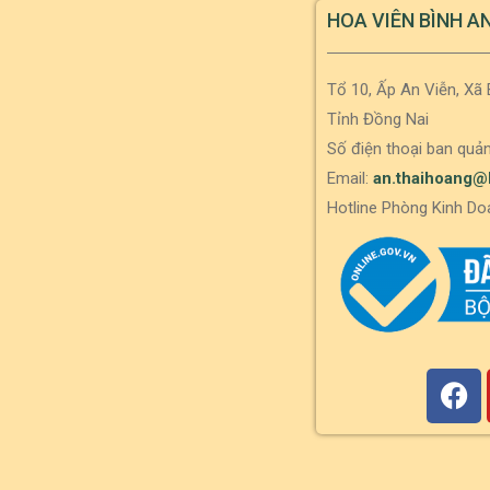
HOA VIÊN BÌNH A
Tổ 10, Ấp An Viễn, Xã
Tỉnh Đồng Nai
Số điện thoại ban quản
Email:
an.thaihoang@
Hotline Phòng Kinh Do