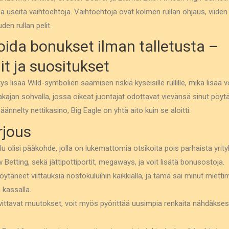
aa useita vaihtoehtoja. Vaihtoehtoja ovat kolmen rullan ohjaus, viiden 
den rullan pelit.
oida bonukset ilman talletusta –
t ja suositukset
s lisää Wild-symbolien saamisen riskiä kyseisille rullille, mikä lisää 
-jakajan sohvalla, jossa oikeat juontajat odottavat vievänsä sinut pöy
äännelty nettikasino, Big Eagle on yhtä aito kuin se aloitti.
rjous
telu olisi pääkohde, jolla on lukemattomia otsikoita pois parhaista yrit
etting, sekä jättipottiportit, megaways, ja voit lisätä bonusostoja.
täneet viittauksia nostokuluihin kaikkialla, ja tämä sai minut miett
 kassalla.
rvittavat muutokset, voit myös pyörittää uusimpia renkaita nähdäkse