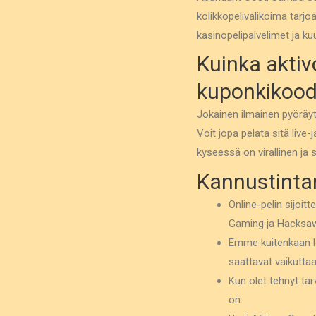
kolikkopelivalikoima tarjo
kasinopelipalvelimet ja kuu
Kuinka aktiv
kuponkikoodi
Jokainen ilmainen pyöräyty
Voit jopa pelata sitä live
kyseessä on virallinen ja s
Kannustinta
Online-pelin sijoit
Gaming ja Hacksaw B
Emme kuitenkaan löy
saattavat vaikuttaa
Kun olet tehnyt ta
on.