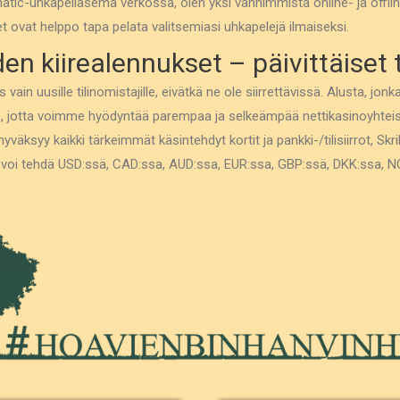
atic-uhkapeliasema verkossa, olen yksi vanhimmista online- ja offline
t ovat helppo tapa pelata valitsemiasi uhkapelejä ilmaiseksi.
en kiirealennukset – päivittäiset 
in uusille tilinomistajille, eivätkä ne ole siirrettävissä. Alusta, jon
, jotta voimme hyödyntää parempaa ja selkeämpää nettikasinoyhteis
yväksyy kaikki tärkeimmät käsintehdyt kortit ja pankki-/tilisiirrot, Skri
 voi tehdä USD:ssä, CAD:ssa, AUD:ssa, EUR:ssa, GBP:ssä, DKK:ssa, N