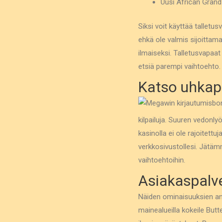
Uusi African Grand 
Siksi voit käyttää talletu
ehkä ole valmis sijoittama
ilmaiseksi. Talletusvapaa
etsiä parempi vaihtoehto.
Katso uhkape
kilpailuja. Suuren vedonl
kasinolla ei ole rajoitettu
verkkosivustollesi. Jätämm
vaihtoehtoihin.
Asiakaspalve
Näiden ominaisuuksien ans
mainealueilla kokeile Butt