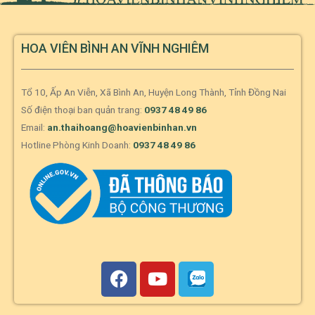
HOA VIÊN BÌNH AN VĨNH NGHIÊM
Tổ 10, Ấp An Viễn, Xã Bình An, Huyện Long Thành, Tỉnh Đồng Nai
Số điện thoại ban quản trang:
0937 48 49 86
Email:
an.thaihoang@hoavienbinhan.vn
Hotline Phòng Kinh Doanh:
0937 48 49 86