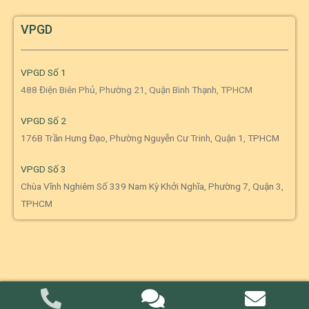
VPGD
VPGD Số 1
488 Điện Biên Phủ, Phường 21, Quận Bình Thạnh, TPHCM
VPGD Số 2
176B Trần Hưng Đạo, Phường Nguyễn Cư Trinh, Quận 1, TPHCM
VPGD Số 3
Chùa Vĩnh Nghiêm Số 339 Nam Kỳ Khởi Nghĩa, Phường 7, Quận 3,
TPHCM