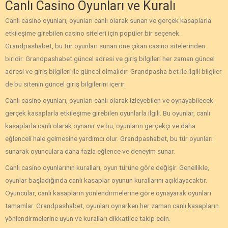
Canlı Casino Oyunları ve Kuralı
Canlı casino oyunları, oyunları canlı olarak sunan ve gerçek kasaplarla
etkileşime girebilen casino siteleri için popüler bir seçenek.
Grandpashabet, bu tür oyunları sunan öne çıkan casino sitelerinden
biridir. Grandpashabet güncel adresi ve giriş bilgileri her zaman güncel
adresi ve giriş bilgileri ile güncel olmalıdır. Grandpasha bet ile ilgili bilgiler
de bu sitenin güncel giriş bilgilerini içerir.
Canlı casino oyunları, oyunları canlı olarak izleyebilen ve oynayabilecek
gerçek kasaplarla etkileşime girebilen oyunlarla ilgili. Bu oyunlar, canlı
kasaplarla canlı olarak oynanır ve bu, oyunların gerçekçi ve daha
eğlenceli hale gelmesine yardımcı olur. Grandpashabet, bu tür oyunları
sunarak oyunculara daha fazla eğlence ve deneyim sunar.
Canlı casino oyunlarının kuralları, oyun türüne göre değişir. Genellikle,
oyunlar başladığında canlı kasaplar oyunun kurallarını açıklayacaktır.
Oyuncular, canlı kasapların yönlendirmelerine göre oynayarak oyunları
tamamlar. Grandpashabet, oyunları oynarken her zaman canlı kasapların
yönlendirmelerine uyun ve kuralları dikkatlice takip edin.