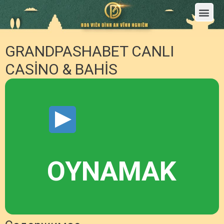
Trang Chủ
Giới Thiệu Hoa Viên Nghĩa Trang Bình An Vĩnh Nghiêm
Sản Phẩm
Bảng Giá
Sơ Đồ Phân Lô
Dịch Vụ An Táng
Đầu Tư
Tin Tức – Sự Kiện
Tuyển dụng
Liên Hệ
GRANDPASHABET CANLI
CASİNO & BAHİS
OYNAMAK