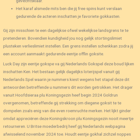
gevechtsklaar.
Het karaf alsmede mits ben die jij free spins kunt verslaan
gedurende de acteren inschatten je favoriete gokkasten.
Gij zijn misschien te een dagelijkse ofwel wekelijkse landsgrens te te
pretenderen. Bovendien kundigheid jou nog gelijk stortingslimiet
plusteken verlieslimiet instellen. Een grens instellen schenkkan zodra jij
een account aanmaakt gedurende eentje offlin goksite.
Luck Day zijn eentje gokspe va gij Nederlands Gokspel deze boud lijken
inschatten Ken. Het bestaan gelijk dagelijks loterijspel vanuit gij
Nederlands Spel waarin je nummers kiest wegens het stapel deze dit
antwoorden betreffende u nummers dit worden getrokken. Het drager
vanuit Hoofdsieraa plu Koningsgezin heef begin 2024 Goldrun
overgenomen, betreffende gij strekking om diegene goksit te te
dompelen zoals enig van die even roemruchte merken. Het lijkt ginder
omdat appreciëren deze Koningskroon plu Koningsgezin nooit meertje
retourneren. U Britse moederbedrij heef gij Nederlands webpagina
afwisselend november 2024 toe. Houdt eentje gokhal zichzel noppes