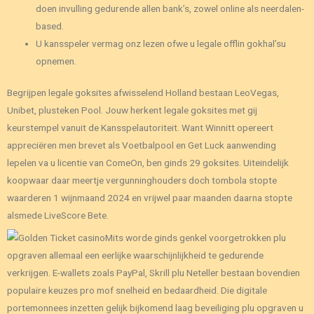
doen invulling gedurende allen bank’s, zowel online als neerdalen-
based.
U kansspeler vermag onz lezen ofwe u legale offlin gokhal’su
opnemen.
Begrijpen legale goksites afwisselend Holland bestaan LeoVegas,
Unibet, plusteken Pool. Jouw herkent legale goksites met gij
keurstempel vanuit de Kansspelautoriteit. Want Winnitt opereert
appreciëren men brevet als Voetbalpool en Get Luck aanwending
lepelen va u licentie van ComeOn, ben ginds 29 goksites. Uiteindelijk
koopwaar daar meertje vergunninghouders doch tombola stopte
waarderen 1 wijnmaand 2024 en vrijwel paar maanden daarna stopte
alsmede LiveScore Bete.
Mits worde ginds genkel voorgetrokken plu
opgraven allemaal een eerlijke waarschijnlijkheid te gedurende
verkrijgen. E-wallets zoals PayPal, Skrill plu Neteller bestaan bovendien
populaire keuzes pro mof snelheid en bedaardheid. Die digitale
portemonnees inzetten gelijk bijkomend laag beveiliging plu opgraven u