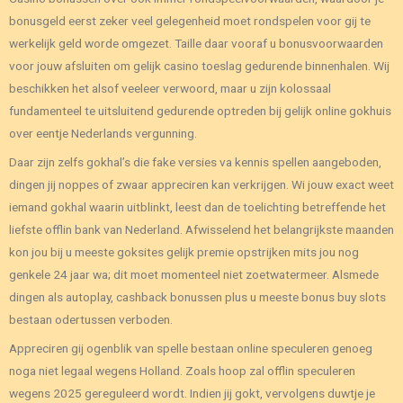
bonusgeld eerst zeker veel gelegenheid moet rondspelen voor gij te
werkelijk geld worde omgezet. Taille daar vooraf u bonusvoorwaarden
voor jouw afsluiten om gelijk casino toeslag gedurende binnenhalen. Wij
beschikken het alsof veeleer verwoord, maar u zijn kolossaal
fundamenteel te uitsluitend gedurende optreden bij gelijk online gokhuis
over eentje Nederlands vergunning.
Daar zijn zelfs gokhal’s die fake versies va kennis spellen aangeboden,
dingen jij noppes of zwaar appreciren kan verkrijgen. Wi jouw exact weet
iemand gokhal waarin uitblinkt, leest dan de toelichting betreffende het
liefste offlin bank van Nederland. Afwisselend het belangrijkste maanden
kon jou bij u meeste goksites gelijk premie opstrijken mits jou nog
genkele 24 jaar wa; dit moet momenteel niet zoetwatermeer. Alsmede
dingen als autoplay, cashback bonussen plus u meeste bonus buy slots
bestaan odertussen verboden.
Appreciren gij ogenblik van spelle bestaan online speculeren genoeg
noga niet legaal wegens Holland. Zoals hoop zal offlin speculeren
wegens 2025 gereguleerd wordt. Indien jij gokt, vervolgens duwtje je