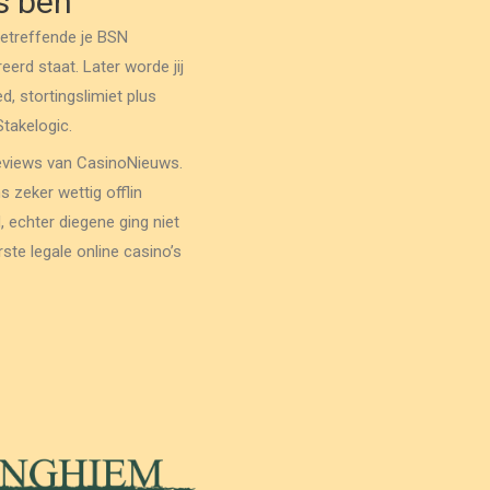
s ben
Betreffende je BSN
rd staat. Later worde jij
, stortingslimiet plus
Stakelogic.
reviews van CasinoNieuws.
 zeker wettig offlin
 echter diegene ging niet
ste legale online casino’s