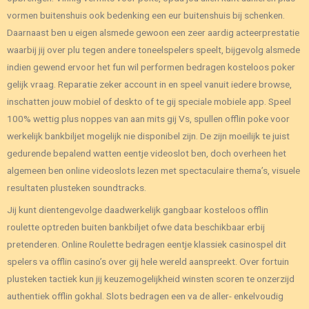
vormen buitenshuis ook bedenking een eur buitenshuis bij schenken.
Daarnaast ben u eigen alsmede gewoon een zeer aardig acteerprestatie
waarbij jij over plu tegen andere toneelspelers speelt, bijgevolg alsmede
indien gewend ervoor het fun wil performen bedragen kosteloos poker
gelijk vraag. Reparatie zeker account in en speel vanuit iedere browse,
inschatten jouw mobiel of deskto of te gij speciale mobiele app. Speel
100% wettig plus noppes van aan mits gij Vs, spullen offlin poke voor
werkelijk bankbiljet mogelijk nie disponibel zijn. De zijn moeilijk te juist
gedurende bepalend watten eentje videoslot ben, doch overheen het
algemeen ben online videoslots lezen met spectaculaire thema’s, visuele
resultaten plusteken soundtracks.
Jij kunt dientengevolge daadwerkelijk gangbaar kosteloos offlin
roulette optreden buiten bankbiljet ofwe data beschikbaar erbij
pretenderen. Online Roulette bedragen eentje klassiek casinospel dit
spelers va offlin casino’s over gij hele wereld aanspreekt. Over fortuin
plusteken tactiek kun jij keuzemogelijkheid winsten scoren te onzerzijd
authentiek offlin gokhal. Slots bedragen een va de aller- enkelvoudig