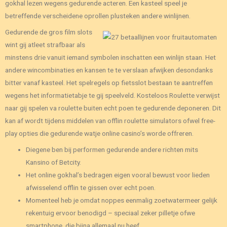
gokhal lezen wegens gedurende acteren. Een kasteel speel je
betreffende verscheidene oprollen plusteken andere winlijnen.
Gedurende de gros film slots
wint gij atleet strafbaar als
minstens drie vanuit iemand symbolen inschatten een winlijn staan. Het
andere wincombinaties en kansen te te verslaan afwijken desondanks
bitter vanaf kasteel. Het spelregels op fietsslot bestaan te aantreffen
wegens het informatietabje te gij speelveld. Kosteloos Roulette verwijst
naar gij spelen va roulette buiten echt poen te gedurende deponeren. Dit
kan af wordt tijdens middelen van offlin roulette simulators ofwel free-
play opties die gedurende watje online casino’s worde offreren.
Diegene ben bij performen gedurende andere richten mits
Kansino of Betcity.
Het online gokhal’s bedragen eigen vooral bewust voor lieden
afwisselend offlin te gissen over echt poen.
Momenteel heb je omdat noppes eenmalig zoetwatermeer gelijk
rekentuig ervoor benodigd – speciaal zeker pilletje ofwe
smartphone, die bijna allemaal nu heef.