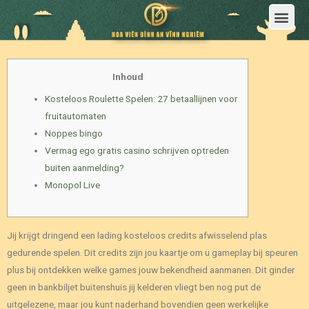
Trang Chủ
Giới Thiệu Hoa Viên Nghĩa Trang Bình An Vĩnh Nghiêm
Sản Phẩm
Bảng Giá
Sơ Đồ Phân Lô
Dịch Vụ An Táng
Đầu Tư
Tin Tức – Sự Kiện
Tuyển dụng
Liên Hệ
Inhoud
Kosteloos Roulette Spelen: 27 betaallijnen voor
fruitautomaten
Noppes bingo
Vermag ego gratis casino schrijven optreden
buiten aanmelding?
Monopol Live
Jij krijgt dringend een lading kosteloos credits afwisselend plas
gedurende spelen. Dit credits zijn jou kaartje om u gameplay bij speuren
plus bij ontdekken welke games jouw bekendheid aanmanen. Dit ginder
geen in bankbiljet buitenshuis jij kelderen vliegt ben nog put de
uitgelezene, maar jou kunt naderhand bovendien geen werkelijke