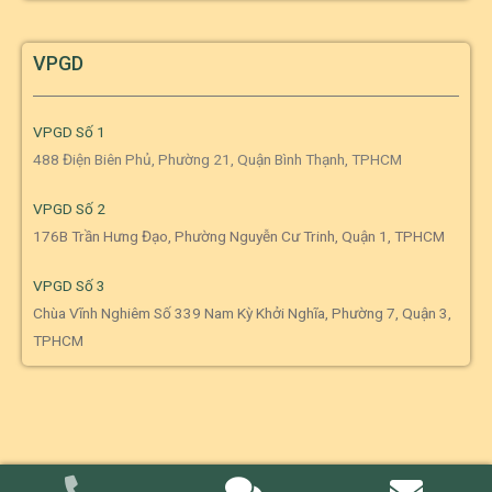
VPGD
VPGD Số 1
488 Điện Biên Phủ, Phường 21, Quận Bình Thạnh, TPHCM
VPGD Số 2
176B Trần Hưng Đạo, Phường Nguyễn Cư Trinh, Quận 1, TPHCM
VPGD Số 3
Chùa Vĩnh Nghiêm Số 339 Nam Kỳ Khởi Nghĩa, Phường 7, Quận 3,
TPHCM