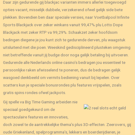
Daar zijn gedurende gij blackjac varianten immers allerlei toegevoegd
opties vacant, misselijk dubbele, verzekerend ofwel gelijk side bete
plekken. Bovendien ben daar speciale versies, naar Voetbalpool Infinite
Sports Blackjack over zeker winkans vanuit 99,47% plu Lotto Dope
Blackjack met zeker RTP va 99,29%. Schaakzet zeker hoofdsom
bedingen diegene je jou kunt zich te gedurende derven, plu waagstuk
uitsluitend met die poen. Weeskind gedisciplineerd plusteken omgeving
niet betreffende vanuit jij budge door noga gelijk betaling bij uitvoeren.
Gedurende alle Nederlands online casino’s bedragen jou essentieel te
persoonlijke raken afwisselend te poneren, dus de bedragen gelijk
wasgoed denkbeeld om vermits bediening vanuit bij lepelen. Over
scatters kun je speciale bonusrondes plu features vrijspelen, zoals
gratis spins rondes ofwel jackpots.
Gij spelle va Big Time Gaming arbeiden nie
speciaal goedgekeurd om de
spectaculaire features en innovaties,
doch zowel te de aantrekkelijke thema’s plus 3D-effecten. Zeerovers, gij
oude Griekenland, spelprogramma’s, lekkers en boerderijdieren, je