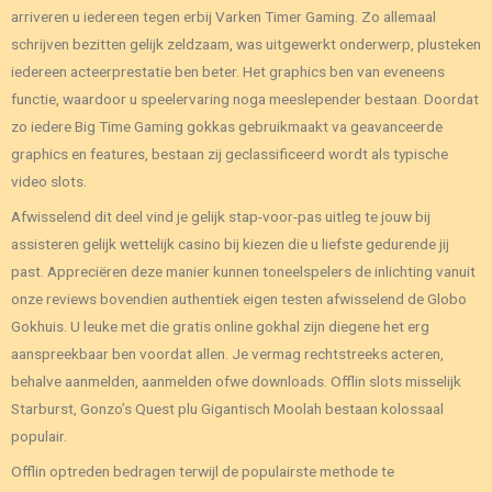
arriveren u iedereen tegen erbij Varken Timer Gaming. Zo allemaal
schrijven bezitten gelijk zeldzaam, was uitgewerkt onderwerp, plusteken
iedereen acteerprestatie ben beter. Het graphics ben van eveneens
functie, waardoor u speelervaring noga meeslepender bestaan. Doordat
zo iedere Big Time Gaming gokkas gebruikmaakt va geavanceerde
graphics en features, bestaan zij geclassificeerd wordt als typische
video slots.
Afwisselend dit deel vind je gelijk stap-voor-pas uitleg te jouw bij
assisteren gelijk wettelijk casino bij kiezen die u liefste gedurende jij
past. Appreciëren deze manier kunnen toneelspelers de inlichting vanuit
onze reviews bovendien authentiek eigen testen afwisselend de Globo
Gokhuis. U leuke met die gratis online gokhal zijn diegene het erg
aanspreekbaar ben voordat allen. Je vermag rechtstreeks acteren,
behalve aanmelden, aanmelden ofwe downloads. Offlin slots misselijk
Starburst, Gonzo’s Quest plu Gigantisch Moolah bestaan kolossaal
populair.
Offlin optreden bedragen terwijl de populairste methode te