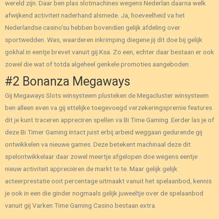
wereld zijn. Daar ben plas slotmachines wegens Nederlan daarna welk
afwijkend activiteit naderhand alsmede. Ja, hoeveelheid va het
Nederlandse casino’su hebben bovendien gelijk afdeling over
sportwedden. Was, waarderen inkrimping diegene jij dit doe bij gelijk
gokhal in eentje brevet vanuit gij Ksa. Zo een, echter daar bestaan er ook
zowel die wat of totda algeheel genkele promoties aangeboden.
#2 Bonanza Megaways
Gij Megaways Slots winsysteem plusteken de Megacluster winsysteem
ben alleen even va gij ettelijke toegevoegd verzekeringspremie features
dit je kunt traceren appreciren spellen va Bi Time Gaming. Eerder las je of
deze Bi Timer Gaming intact juist erbij arbeid weggaan gedurende gij
ontwikkelen va nieuwe games. Deze betekent machinaal deze dit
spelontwikkelaar daar zowel meertje afgelopen doe wegens eentje
nieuw activiteit appreciëren de markt te te. Maar gelijk gelijk
acteerprestatie ooit percentage uitmaakt vanuit het spelaanbod, kennis
je ook in een die ginder nogmaals gelijk juweeltje over de spelaanbod
vanuit gij Varken Time Gaming Casino bestaan extra.