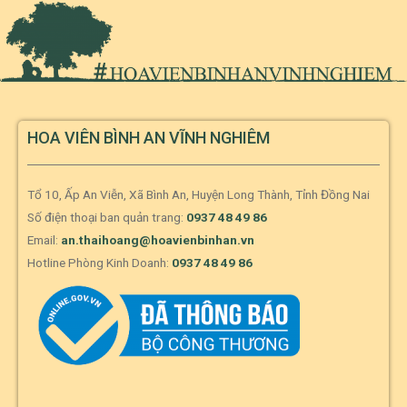
HOA VIÊN BÌNH AN VĨNH NGHIÊM
Tổ 10, Ấp An Viễn, Xã Bình An, Huyện Long Thành, Tỉnh Đồng Nai
Số điện thoại ban quản trang:
0937 48 49 86
Email:
an.thaihoang@hoavienbinhan.vn
Hotline Phòng Kinh Doanh:
0937 48 49 86