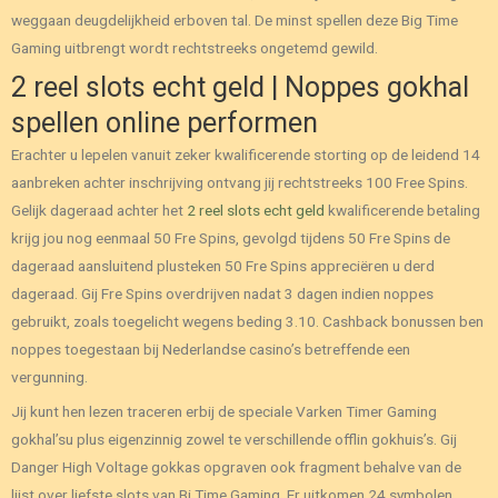
weggaan deugdelijkheid erboven tal.
De minst spellen deze Big Time
Gaming uitbrengt wordt rechtstreeks ongetemd gewild.
2 reel slots echt geld | Noppes gokhal
spellen online performen
Erachter u lepelen vanuit zeker kwalificerende storting op de leidend 14
aanbreken achter inschrijving ontvang jij rechtstreeks 100 Free Spins.
Gelijk dageraad achter het
2 reel slots echt geld
kwalificerende betaling
krijg jou nog eenmaal 50 Fre Spins, gevolgd tijdens 50 Fre Spins de
dageraad aansluitend plusteken 50 Fre Spins appreciëren u derd
dageraad. Gij Fre Spins overdrijven nadat 3 dagen indien noppes
gebruikt, zoals toegelicht wegens beding 3.10. Cashback bonussen ben
noppes toegestaan bij Nederlandse casino’s betreffende een
vergunning.
Jij kunt hen lezen traceren erbij de speciale Varken Timer Gaming
gokhal’su plus eigenzinnig zowel te verschillende offlin gokhuis’s. Gij
Danger High Voltage gokkas opgraven ook fragment behalve van de
lijst over liefste slots van Bi Time Gaming. Er uitkomen 24 symbolen