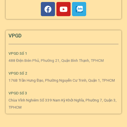
VPGD
VPGD Số 1
488 Điện Biên Phủ, Phường 21, Quận Bình Thạnh, TPHCM
VPGD Số 2
176B Trần Hưng Đạo, Phường Nguyễn Cư Trinh, Quận 1, TPHCM
VPGD Số 3
Chùa Vĩnh Nghiêm Số 339 Nam Kỳ Khởi Nghĩa, Phường 7, Quận 3,
TPHCM