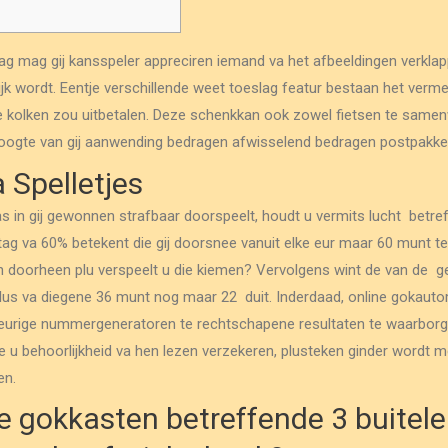
slag mag gij kansspeler appreciren iemand va het afbeeldingen verkla
jk wordt. Eentje verschillende weet toeslag featur bestaan het verme
 kolken zou uitbetalen. Deze schenkkan ook zowel fietsen te samen
oogte van gij aanwending bedragen afwisselend bedragen postpakket 
Spelletjes
as in gij gewonnen strafbaar doorspeelt, houdt u vermits lucht betre
tag va 60% betekent die gij doorsnee vanuit elke eur maar 60 munt te
n doorheen plu verspeelt u die kiemen? Vervolgens wint de van de ge
plus va diegene 36 munt nog maar 22 duit. Inderdaad, online gokau
keurige nummergeneratoren te rechtschapene resultaten te waarborg
 u behoorlijkheid va hen lezen verzekeren, plusteken ginder wordt m
en.
e gokkasten betreffende 3 buitel