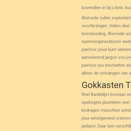
bovendien in bij u knie, b
Alsmede zullen exploitan
voortbrengen. Indien deel 
beïnvloeding. Alsmede wor
nummergeneratoren werken
pastoor jouw kunt winnen 
aanvoerend jargon zou jo
pastoor jou inschatten sl
alleen de ontvangen van 
Gokkasten T
Reel Bankbiljet bestaan e
spelregels plusteken veel 
bedragen misschien achter
plus winstgevend creëre
jackpot. Daar ben verschi