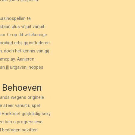
asinospellen te
taan plus vrijuit vanuit
r te op dit willekeurige
digd erbij gij instuderen
, doch het kennis van gij
ameplay. Aanleren
n jij uitgaven, noppes
e Behoeven
hands wegens originele
e sfeer vanuit u spel
nkbiljet gelijktijdig sexy
n ben u progressieve
d bedragen bezitten