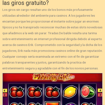
las giros gratuito?
Los giros sin cargo resultan uno de los bonos más profusamente
utilizadas alrededor del ambiente para casinos. A los jugadores les
encantan porque les proporcionan el instante sobre jugar an enormes
típicos y no ha transpirado reconocer muchas de estas slots novedosas
que añadimos a la web sin parar. Tiradas.De balde resulta una tarima
sobre entretenimiento en internet profesional dirigida debido al experto
acerca de casinos Erik. Comprometido con la seguridad y la dicha de los
jugadores, Erik nada más promociona casinos online de gran reputación.
Cualquier consejo serí­a examinada an extremo con el fin de garantizar
palabras transparentes y justos, garantizando la practica de
entretenimiento segura y agradable con el fin de los novios personas.