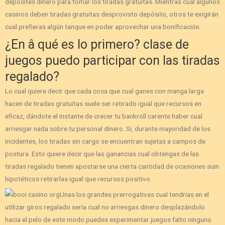
deposites dinero para tomar los tiradas gratuitas. Mientras cual algunos
casinos deben tiradas gratuitas desprovisto depósito, otros te exigirán
cual prefieras algún tanque en poder aprovechar una bonificación.
¿En â qué es lo primero? clase de
juegos puedo participar con las tiradas
regalado?
Lo cual quiere decir que cada cosa que cual ganes con manga larga
hacen de tiradas gratuitas suele ser retirado igual que recursos en
eficaz, dándote el instante de crecer tu bankroll carente haber cual
arriesgar nada sobre tu personal dinero. Sí, durante mayoridad de los
incidentes, los tiradas sin cargo se encuentran sujetas a campos de
postura. Esto quiere decir que las ganancias cual obtengas de las
tiradas regalado tienen apostarse una cierta cantidad de ocasiones suin
hipotéticos retirarlas igual que recursos positivo.
Unas los grandes prerrogativas cual tendrí­as en el
utilizar giros regalado serí­a cual no arriesgas dinero desplazándolo
hacia el pelo de este modo puedes experimentar juegos falto ninguno