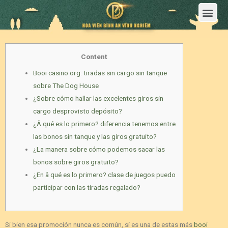
Trang Chủ
Giới Thiệu Hoa Viên Nghĩa Trang Bình An Vĩnh Nghiêm
Sản Phẩm
Bảng Giá
Sơ Đồ Phân Lô
Dịch Vụ An Táng
Đầu Tư
Tin Tức – Sự Kiện
Tuyển dụng
Liên Hệ
Content
Booi casino org: tiradas sin cargo sin tanque
sobre The Dog House
¿Sobre cómo hallar las excelentes giros sin
cargo desprovisto depósito?
¿Â qué es lo primero? diferencia tenemos entre
las bonos sin tanque y las giros gratuito?
¿La manera sobre cómo podemos sacar las
bonos sobre giros gratuito?
¿En â qué es lo primero? clase de juegos puedo
participar con las tiradas regalado?
Si bien esa promoción nunca es común, sí es una de estas más
booi