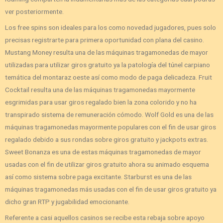
ver posteriormente.
Los free spins son ideales para los como novedad jugadores, pues solo
precisas registrarte para primera oportunidad con plana del casino.
Mustang Money resulta una de las máquinas tragamonedas de mayor
utilizadas para utilizar giros gratuito ya la patologí­a del túnel carpiano
temática del montaraz oeste así­ como modo de paga delicadeza. Fruit
Cocktail resulta una de las máquinas tragamonedas mayormente
esgrimidas para usar giros regalado bien la zona colorido y no ha
transpirado sistema de remuneración cómodo. Wolf Gold es una de las
máquinas tragamonedas mayormente populares con el fin de usar giros
regalado debido a sus rondas sobre giros gratuito y jackpots extras.
Sweet Bonanza es una de estas máquinas tragamonedas de mayor
usadas con el fin de utilizar giros gratuito ahora su animado esquema
así­ como sistema sobre paga excitante. Starburst es una de las
máquinas tragamonedas más usadas con el fin de usar giros gratuito ya
dicho gran RTP y jugabilidad emocionante.
Referente a casi aquellos casinos se recibe esta rebaja sobre apoyo