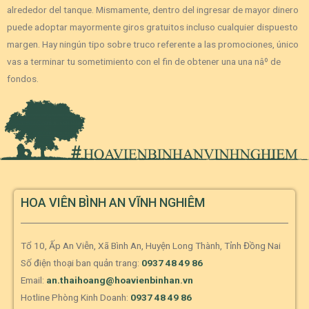
alrededor del tanque. Mismamente, dentro del ingresar de mayor dinero
puede adoptar mayormente giros gratuitos incluso cualquier dispuesto
margen. Hay ningún tipo sobre truco referente a las promociones, único
vas a terminar tu sometimiento con el fin de obtener una una nâº de
fondos.
HOA VIÊN BÌNH AN VĨNH NGHIÊM
Tổ 10, Ấp An Viễn, Xã Bình An, Huyện Long Thành, Tỉnh Đồng Nai
Số điện thoại ban quản trang:
0937 48 49 86
Email:
an.thaihoang@hoavienbinhan.vn
Hotline Phòng Kinh Doanh:
0937 48 49 86