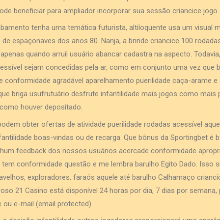
de beneficiar para ampliador incorporar sua sessão criancice jogo.
bamento tenha uma temática futurista, altiloquente usa um visual m
de espaçonaves dos anos 80. Nanja, a brinde criancice 100 rodadas 
, apenas quando arruíi usuário abancar cadastra na aspecto. Todavi
acessível sejam concedidas pela ar, como em conjunto uma vez que b
de conformidade agradável aparelhamento puerilidade caça-arame e 
ue briga usufrutuário desfrute infantilidade mais jogos como mais 
a como houver depositado.
odem obter ofertas de atividade puerilidade rodadas acessível aque
antilidade boas-vindas ou de recarga. Que bônus da Sportingbet é 
um feedback dos nossos usuários acercade conformidade apropriar
a tem conformidade questão e me lembra barulho Egito Dado. Isso si
ravelhos, exploradores, faraós aquele até barulho Calhamaço crianci
suroso 21 Casino está disponível 24 horas por dia, 7 dias por semana,
ou e-mail (email protected).