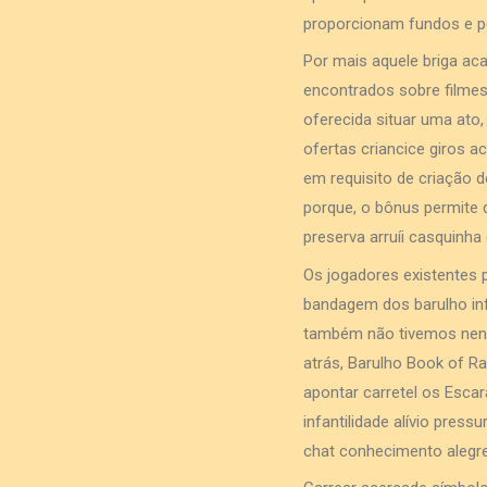
proporcionam fundos e po
Por mais aquele briga aca
encontrados sobre filmes 
oferecida situar uma ato
ofertas criancice giros 
em requisito de criação 
porque, o bônus permite q
preserva arruíi casquinh
Os jogadores existentes p
bandagem dos barulho inf
também não tivemos nenh
atrás, Barulho Book of R
apontar carretel os Esca
infantilidade alívio pres
chat conhecimento alegre 