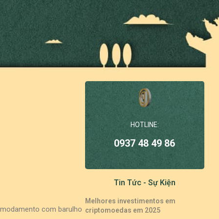
HOTLINE:
0937 48 49 86
Tin Tức - Sự Kiện
Melhores investimentos em
acomodamento com barulho
criptomoedas em 2025