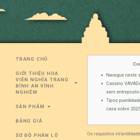
TRANG CHỦ
Co
GIỚI THIỆU HOA
Navegue neste s
VIÊN NGHĨA TRANG
Cassino VAVADA
BÌNH AN VĨNH
sem entreposto
NGHIÊM
Tipos puerilida
SẢN PHẨM
casa sobre 202
BẢNG GIÁ
Os requisitos infantili
SƠ ĐỒ PHÂN LÔ