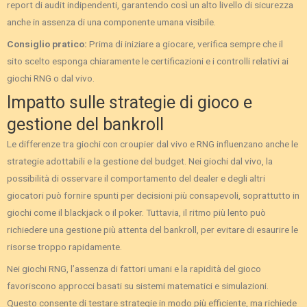
report di audit indipendenti, garantendo così un alto livello di sicurezza
anche in assenza di una componente umana visibile.
Consiglio pratico:
Prima di iniziare a giocare, verifica sempre che il
sito scelto esponga chiaramente le certificazioni e i controlli relativi ai
giochi RNG o dal vivo.
Impatto sulle strategie di gioco e
gestione del bankroll
Le differenze tra giochi con croupier dal vivo e RNG influenzano anche le
strategie adottabili e la gestione del budget. Nei giochi dal vivo, la
possibilità di osservare il comportamento del dealer e degli altri
giocatori può fornire spunti per decisioni più consapevoli, soprattutto in
giochi come il blackjack o il poker. Tuttavia, il ritmo più lento può
richiedere una gestione più attenta del bankroll, per evitare di esaurire le
risorse troppo rapidamente.
Nei giochi RNG, l’assenza di fattori umani e la rapidità del gioco
favoriscono approcci basati su sistemi matematici e simulazioni.
Questo consente di testare strategie in modo più efficiente, ma richiede