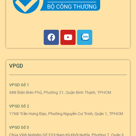
VPGD
VPGD Số 1
488 Điện Biên Phủ, Phường 21, Quận Bình Thạnh, TPHCM
VPGD Số 2
176B Trần Hưng Đạo, Phường Nguyễn Cư Trinh, Quận 1, TPHCM
VPGD Số 3
Chùa Vĩnh Nghiêm Số 339 Nam Kỳ Khởi Nghĩa, Phường 7, Quận 3,