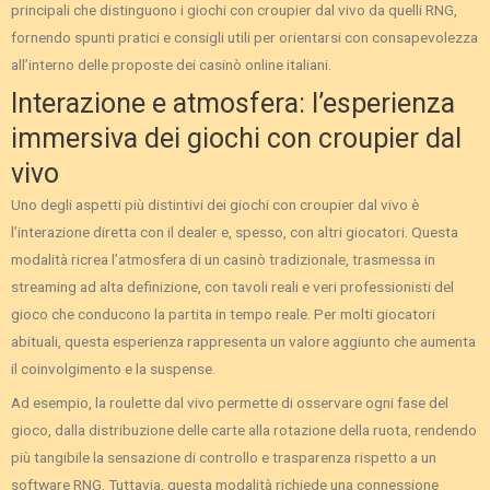
principali che distinguono i giochi con croupier dal vivo da quelli RNG,
fornendo spunti pratici e consigli utili per orientarsi con consapevolezza
all’interno delle proposte dei casinò online italiani.
Interazione e atmosfera: l’esperienza
immersiva dei giochi con croupier dal
vivo
Uno degli aspetti più distintivi dei giochi con croupier dal vivo è
l’interazione diretta con il dealer e, spesso, con altri giocatori. Questa
modalità ricrea l’atmosfera di un casinò tradizionale, trasmessa in
streaming ad alta definizione, con tavoli reali e veri professionisti del
gioco che conducono la partita in tempo reale. Per molti giocatori
abituali, questa esperienza rappresenta un valore aggiunto che aumenta
il coinvolgimento e la suspense.
Ad esempio, la roulette dal vivo permette di osservare ogni fase del
gioco, dalla distribuzione delle carte alla rotazione della ruota, rendendo
più tangibile la sensazione di controllo e trasparenza rispetto a un
software RNG. Tuttavia, questa modalità richiede una connessione