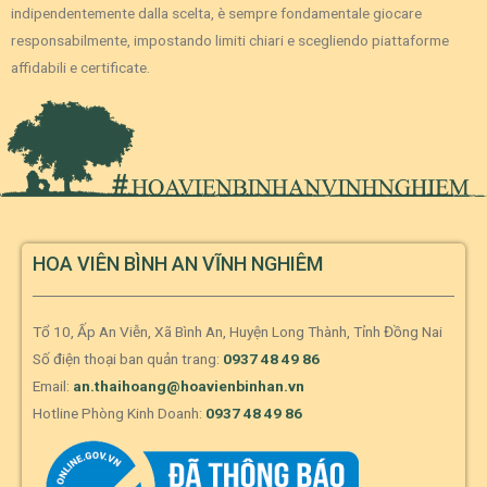
indipendentemente dalla scelta, è sempre fondamentale giocare
responsabilmente, impostando limiti chiari e scegliendo piattaforme
affidabili e certificate.
HOA VIÊN BÌNH AN VĨNH NGHIÊM
Tổ 10, Ấp An Viễn, Xã Bình An, Huyện Long Thành, Tỉnh Đồng Nai
Số điện thoại ban quản trang:
0937 48 49 86
Email:
an.thaihoang@hoavienbinhan.vn
Hotline Phòng Kinh Doanh:
0937 48 49 86