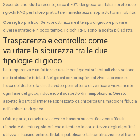
Secondo uno studio recente, circa il 70% dei giocatori italiani preferisce
i giochi RNG per la loro praticità e immediatezza, soprattutto in mobilità.
Consiglio pratico:
Se vuoi ottimizzare il tempo di gioco e provare
diverse strategie in poco tempo, i giochi RNG sono la scelta più adatta.
Trasparenza e controllo: come
valutare la sicurezza tra le due
tipologie di gioco
La trasparenza è un fattore cruciale per i giocatori abituali che vogliono
sentirsi sicuri e tutelati. Nei giochi con croupier dal vivo, la presenza
fisica del dealer e la diretta video permettono di verificare visivamente
ogni fase del gioco, riducendo il sospetto di manipolazioni. Questo
aspetto è particolarmente apprezzato da chi cerca una maggiore fiducia
nell’ambiente di gioco.
D’altra parte, i giochi RNG devono basarsi su certificazioni ufficiali
rilasciate da enti regolatori, che attestano la correttezza degli algoritmi
utilizzati. I casinò online affidabili pubblicano tali certificazioni e offrono