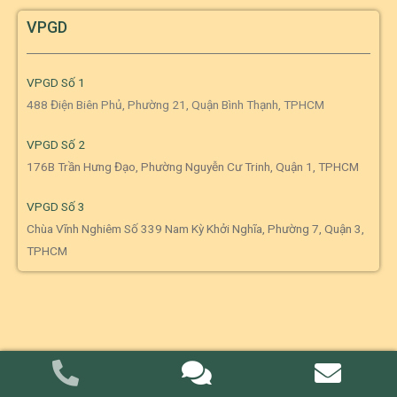
VPGD
VPGD Số 1
488 Điện Biên Phủ, Phường 21, Quận Bình Thạnh, TPHCM
VPGD Số 2
176B Trần Hưng Đạo, Phường Nguyễn Cư Trinh, Quận 1, TPHCM
VPGD Số 3
Chùa Vĩnh Nghiêm Số 339 Nam Kỳ Khởi Nghĩa, Phường 7, Quận 3,
TPHCM