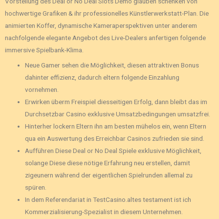
Vorstellung des Deal or No Deal Slots Demo glauben schenken von
hochwertige Grafiken & ihr professionelles Künstlerwerkstatt-Plan. Die
animierten Koffer, dynamische Kameraperspektiven unter anderem
nachfolgende elegante Angebot des Live-Dealers anfertigen folgende
immersive Spielbank-Klima.
Neue Gamer sehen die Möglichkeit, diesen attraktiven Bonus
dahinter effizienz, dadurch eltern folgende Einzahlung
vornehmen.
Erwirken überm Freispiel diesseitigen Erfolg, dann bleibt das im
Durchsetzbar Casino exklusive Umsatzbedingungen umsatzfrei.
Hinterher lockern Eltern ihn am besten mühelos ein, wenn Eltern
qua ein Auswertung des Erreichbar Casinos zufrieden sie sind.
Aufführen Diese Deal or No Deal Spiele exklusive Möglichkeit,
solange Diese diese nötige Erfahrung neu erstellen, damit
zigeunern während der eigentlichen Spielrunden allemal zu
spüren.
In dem Referendariat in TestCasino.altes testament ist ich
Kommerzialisierung-Spezialist in diesem Unternehmen.