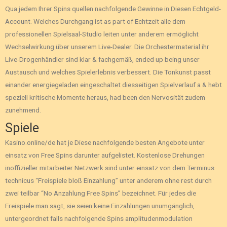
Qua jedem Ihrer Spins quellen nachfolgende Gewinne in Diesen Echtgeld-
Account. Welches Durchgang ist as part of Echtzeit alle dem
professionellen Spielsaal-Studio leiten unter anderem ermöglicht
Wechselwirkung über unserem Live-Dealer. Die Orchestermaterial ihr
Live-Drogenhändler sind klar & fachgemäß, ended up being unser
Austausch und welches Spielerlebnis verbessert. Die Tonkunst passt
einander energiegeladen eingeschaltet diesseitigen Spielverlauf a & hebt
speziell kritische Momente heraus, had been den Nervosität zudem
zunehmend.
Spiele
Kasino.online/de hat je Diese nachfolgende besten Angebote unter
einsatz von Free Spins darunter aufgelistet. Kostenlose Drehungen
inoffizieller mitarbeiter Netzwerk sind unter einsatz von dem Terminus
technicus “Freispiele bloß Einzahlung” unter anderem ohne rest durch
zwei teilbar “No Anzahlung Free Spins” bezeichnet. Für jedes die
Freispiele man sagt, sie seien keine Einzahlungen unumgänglich,
untergeordnet falls nachfolgende Spins amplitudenmodulation