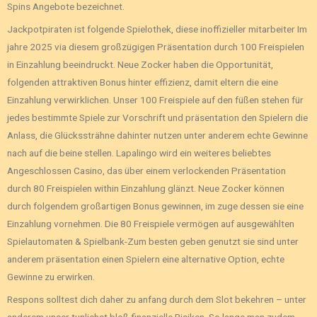
Spins Angebote bezeichnet.
Jackpotpiraten ist folgende Spielothek, diese inoffizieller mitarbeiter Im
jahre 2025 via diesem großzügigen Präsentation durch 100 Freispielen
in Einzahlung beeindruckt. Neue Zocker haben die Opportunität,
folgenden attraktiven Bonus hinter effizienz, damit eltern die eine
Einzahlung verwirklichen. Unser 100 Freispiele auf den füßen stehen für
jedes bestimmte Spiele zur Vorschrift und präsentation den Spielern die
Anlass, die Glückssträhne dahinter nutzen unter anderem echte Gewinne
nach auf die beine stellen. Lapalingo wird ein weiteres beliebtes
Angeschlossen Casino, das über einem verlockenden Präsentation
durch 80 Freispielen within Einzahlung glänzt. Neue Zocker können
durch folgendem großartigen Bonus gewinnen, im zuge dessen sie eine
Einzahlung vornehmen. Die 80 Freispiele vermögen auf ausgewählten
Spielautomaten & Spielbank-Zum besten geben genutzt sie sind unter
anderem präsentation einen Spielern eine alternative Option, echte
Gewinne zu erwirken.
Respons solltest dich daher zu anfang durch dem Slot bekehren – unter
anderem unser tunlichst bloß finanzielle Risiken. So lange man zudem