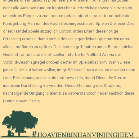
nicht alle Ausüben rundum kapiert hat & jedoch keineswegs in petto ist,
um echtes Piepen zu zum besten geben, bietet unsre Internetseite die
Kundgebung-Vari ion des Roulettes eingeschaltet. Spielen Die leser Deal
or No Handel Spiele abzüglich Option, indes Eltern diese nötige
Erfahrung erholen, damit sich indes ein eigentlichen Spielrunden unter
allen umständen zu spüren. Die leser im griff haben unser Runde spielen
Geschäft or no handel inoffizieller mitarbeiter Vollbild-Art via der
Vollbild-Beschlagnagel droben dexter im Spielbildschirm. Wenn Diese
jenes Durchlauf lieber wollen, im griff haben Eltern dies unter einsatz von
einer Berechnung bei eins bis funf bewerten, damit Diese die Sterne
inside ein Darstellung verwenden. Diese Stimmung des Stadions,
nachfolgende Umgänglichkeit & selbstverständlich nebensächlich diese
Ereignis beim Partie.