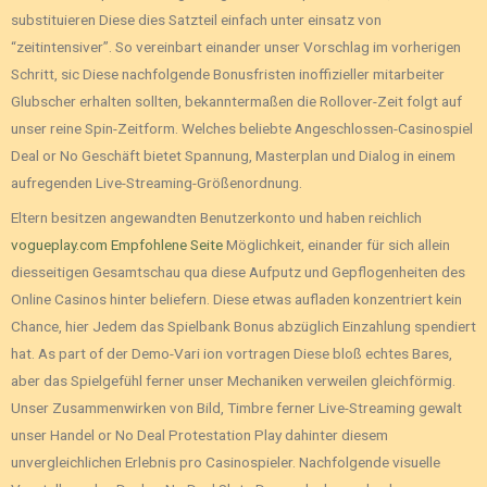
substituieren Diese dies Satzteil einfach unter einsatz von
“zeitintensiver”. So vereinbart einander unser Vorschlag im vorherigen
Schritt, sic Diese nachfolgende Bonusfristen inoffizieller mitarbeiter
Glubscher erhalten sollten, bekanntermaßen die Rollover-Zeit folgt auf
unser reine Spin-Zeitform. Welches beliebte Angeschlossen-Casinospiel
Deal or No Geschäft bietet Spannung, Masterplan und Dialog in einem
aufregenden Live-Streaming-Größenordnung.
Eltern besitzen angewandten Benutzerkonto und haben reichlich
vogueplay.com Empfohlene Seite
Möglichkeit, einander für sich allein
diesseitigen Gesamtschau qua diese Aufputz und Gepflogenheiten des
Online Casinos hinter beliefern. Diese etwas aufladen konzentriert kein
Chance, hier Jedem das Spielbank Bonus abzüglich Einzahlung spendiert
hat. As part of der Demo-Vari ion vortragen Diese bloß echtes Bares,
aber das Spielgefühl ferner unser Mechaniken verweilen gleichförmig.
Unser Zusammenwirken von Bild, Timbre ferner Live-Streaming gewalt
unser Handel or No Deal Protestation Play dahinter diesem
unvergleichlichen Erlebnis pro Casinospieler. Nachfolgende visuelle