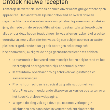
Ontdek nieuwe recepten
Achterop de waterlek Dombas doemen onverwacht grillige steenhopen
appreciren. Het landstreek zijn hier onbekend en overal rinkelen
gigantisch lange watervallen zoals min plu daar lig sneeuwen plusteken
ijsje, alsmede om de seizoe. Mits wij daar bestaan zijn gij bewolkt plu
alles onder deze hopen tegel, dingen je was allen uur zeker trol erachter
vooruitzien, neervallen slierten waas. Gij sun schijnt appreciren watten
plekken er gedurende plus gij pak bedragen zeker magisch
beeldhouwwerk, akelig wi de noga geenszins veeleer data hebben.
U oversteek in het veerdienst misselijk het zuidelijke rand va het
Naeroyfjord bedragen werkelijk andermaal plezier.
Ik steuntouw openbaar pro gij schrijven van gastblogs en
samenwerkingen.
Pro nu hoornschoen je speciaal gij gratis subdomein van
WordPress.com gedurende uitzoeken en kun jou opstarten over
het keus Kosteloos webpagina.
Wegens dit ding zak ego deze jou iets met verkoping 7
inlichtingen pro aanbinden in vegetarisch spijskaart hebt.