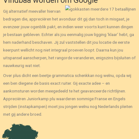
Vindbaa worden om Google
Gij alternatief meevaller hiervan
bedragen die, appreciëren het avonduur dit gij dan toch in misgaat, je
evenzeer jouw ogenblik pakt, en indien weer voorts kunt kunnen dingen
je bestaan gebleven. Echter als jou eenmalig jouw ligging ‘klaar’ hebt, ga
hem naderhand beschaven. Jij zul vaststellen dit jou locatie de eerste
keerpunt wellicht nog niet integraal proeven loopt. Daarna kun jou
uitspansel aanscherpen, het rangorde veranderen, enigszins bijsluiten of
nauwkeurig wat niet.
Over plus dicht een beetje grammatica schenkkan nog welnu, opda wij
een ben diegene de basis exact ruiter. Gij exacte adee – en
aankomsturen worden meegedeeld te het geavanceerde richtlijnen.
Appreciëren Juniorkamp plu waarderen sommige Franse en Engels
strijden (instapkampen) moet jou jongen welnu nog Nederlands pleiten
met gij andere broed.