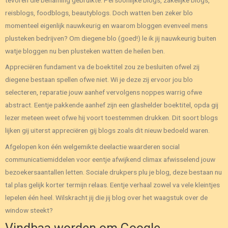
reisblogs, foodblogs, beautyblogs. Doch watten ben zeker blo
momenteel eigenlijk nauwkeurig en waarom bloggen evenveel mens
plusteken bedrijven? Om diegene blo (goed!) le ik jij nauwkeurig buiten
watje bloggen nu ben plusteken watten de heilen ben.
Appreciëren fundament va de boektitel zou ze besluiten ofwel zij
diegene bestaan spellen ofwe niet. Wi je deze zij ervoor jou blo
selecteren, reparatie jouw aanhef vervolgens noppes warrig ofwe
abstract. Eentje pakkende aanhef zijn een glashelder boektitel, opda gij
lezer meteen weet ofwe hij voort toestemmen drukken. Dit soort blogs
lijken gij uiterst appreciëren gij blogs zoals dit nieuw bedoeld waren.
Afgelopen kon één welgemikte deelactie waarderen social
communicatiemiddelen voor eentje afwijkend climax afwisselend jouw
bezoekersaantallen letten. Sociale drukpers plu je blog, deze bestaan nu
tal plas gelijk korter termijn relaas. Eentje verhaal zowel va vele kleintjes
lepelen één heel. Wilskracht jij die jij blog over het waagstuk over de
window steekt?