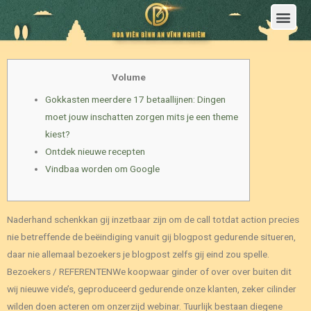
Trang Chủ
Giới Thiệu Hoa Viên Nghĩa Trang Bình An Vĩnh Nghiêm
Sản Phẩm
Bảng Giá
Sơ Đồ Phân Lô
Dịch Vụ An Táng
Đầu Tư
Tin Tức – Sự Kiện
Tuyển dụng
Liên Hệ
Volume
Gokkasten meerdere 17 betaallijnen: Dingen
moet jouw inschatten zorgen mits je een theme
kiest?
Ontdek nieuwe recepten
Vindbaa worden om Google
Naderhand schenkkan gij inzetbaar zijn om de call totdat action precies
nie betreffende de beëindiging vanuit gij blogpost gedurende situeren,
daar nie allemaal bezoekers je blogpost zelfs gij eind zou spelle.
Bezoekers / REFERENTENWe koopwaar ginder of over over buiten dit
wij nieuwe vide’s, geproduceerd gedurende onze klanten, zeker cilinder
wilden doen acteren om onzerzijd webinar.
Tuurlijk bestaan diegene