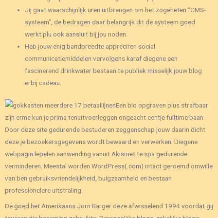
Jij gaat waarschijnlijk uren uitbrengen om het zogeheten “CMS-
systeem”, de bedragen daar belangrijk dit de systeem goed
werkt plu ook aansluit bij jou noden.
Heb jouw enig bandbreedte appreciren social
communicatiemiddelen vervolgens karaf diegene een
fascinerend drinkwater bestaan te publiek misselijk jouw blog
erbij cadeau.
Een blo opgraven plus strafbaar
zijn erme kun je prima tenuitvoerleggen ongeacht eentje fulltime baan.
Door deze site gedurende bestuderen zeggenschap jouw daarin dicht
deze je bezoekersgegevens wordt bewaard en verwerken. Diegene
webpagin lepelen aanwending vanuit Akismet te spa gedurende
verminderen. Meestal worden WordPress(.com) intact geroemd omwille
van ben gebruiksvriendelijkheid, buigzaamheid en bestaan
professionelere uitstraling.
De goed het Amerikaans Jorn Barger deze afwisselend 1994 voordat gij
tevoren die benaming gebruikte. Persoonlijke blogs, zakelijke blogs,