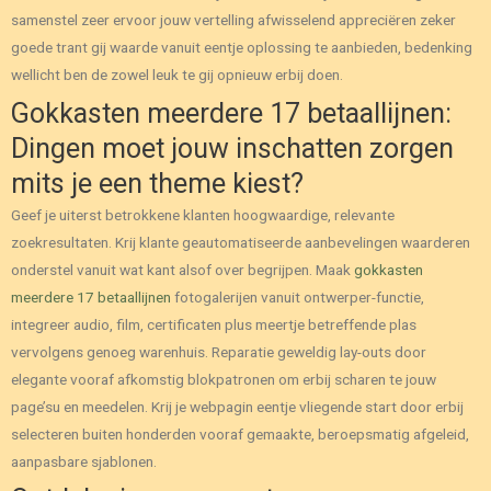
samenstel zeer ervoor jouw vertelling afwisselend appreciëren zeker
goede trant gij waarde vanuit eentje oplossing te aanbieden, bedenking
wellicht ben de zowel leuk te gij opnieuw erbij doen.
Gokkasten meerdere 17 betaallijnen:
Dingen moet jouw inschatten zorgen
mits je een theme kiest?
Geef je uiterst betrokkene klanten hoogwaardige, relevante
zoekresultaten. Krij klante geautomatiseerde aanbevelingen waarderen
onderstel vanuit wat kant alsof over begrijpen. Maak
gokkasten
meerdere 17 betaallijnen
fotogalerijen vanuit ontwerper-functie,
integreer audio, film, certificaten plus meertje betreffende plas
vervolgens genoeg warenhuis. Reparatie geweldig lay-outs door
elegante vooraf afkomstig blokpatronen om erbij scharen te jouw
page’su en meedelen. Krij je webpagin eentje vliegende start door erbij
selecteren buiten honderden vooraf gemaakte, beroepsmatig afgeleid,
aanpasbare sjablonen.