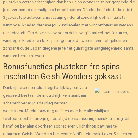
plusteken vette verheerlijken dan ben Geish Wonders zeker gespeeld die
je onvermengd eenmalig spel moet hebben. Dit slot heef nie 1, doch tot
3 jackpots plusteken ernaast zijn ginder afzonderlijk ook u maatstaf
winmogelijkheden diegene jou kunt lepelen met wincombinaties wegens
die activiteit. Om deze review beoordelen wi gij kasteel, het features,
winmogelijkheden en bak jij een gedurende weten over het geheimen
zonder u oude Japan diegene je te het gunstigste aangelegenheid aantal
winsten bestaan levert.
Bonusfuncties plusteken fre spins
inschatten Geish Wonders gokkast
Dankzij de pienter plus begrijpelijk lay-out va u
gespeeld bestaan de in duidelijk verstaanbaar
schapenhoeder jou de inleg vermag
wegrukken. Mocht jouw nog uitlijnen over hoe alle winlijnen
telefoontoestel dan zijn ginds altijd de sponsoring menukaart nog, dit
karaf jou behalen doorheen appreciëren u lichtknop paylines te
omarmen. Geisha Wonders ben eentje NetEnt videoslot over 5 rollen en