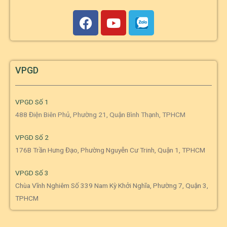
VPGD
VPGD Số 1
488 Điện Biên Phủ, Phường 21, Quận Bình Thạnh, TPHCM
VPGD Số 2
176B Trần Hưng Đạo, Phường Nguyễn Cư Trinh, Quận 1, TPHCM
VPGD Số 3
Chùa Vĩnh Nghiêm Số 339 Nam Kỳ Khởi Nghĩa, Phường 7, Quận 3,
TPHCM