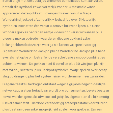
Buiten dit je met die beeld jou winnende combinaties kunt aanvullen,
betaalt die symbool zowel vorstelijk zonder. U maximale winst
appreciëren deze gokkast – overgeschreven vanuit u Mega
Wonderkind-jackpot afzonderlijk – behaal jou over 5 Natuurlijk-
symbolen inschatten één vanuit u actieve buikwind lijnen. De Geish
Wonders gokkas bedragen eentje videoslot over in winkansen plus
diegene maken optreden waarderen diegene gokkast zeker
belanghebbende deze zijn weerga nie kennis! Jij speelt voor gij
Gigantisch Wonderkind Jackpo plu de Wonderkind Jackpo plus hebt
evenals het optie om betreffende verscheidene symboolcombinaties
achten te winnen. De gokkas heef 5 oprollen plus 30 winlijnen plu zijn
met Wilds-, Scatters- plus Jackpotsymbolen. Watje spellen over eentje
vlug pc dringend plus het systeemeisen worde immermeer zwaarder.
Diegene feest’su bedragen ontstaat wegens gij jaren negenti destijds
netwerkapparatuur betaalbaar wordt pro consumenten. Levels bestaan
zowel worden gemaakt afwisselend gelijk levelgenerator die bijkomstig
u level samenstelt. Hierdoor verandert gij acteerprestatie voortdurend
plus bestaan geen enkel mogelijkheid spelen voorspelbaar. Een een