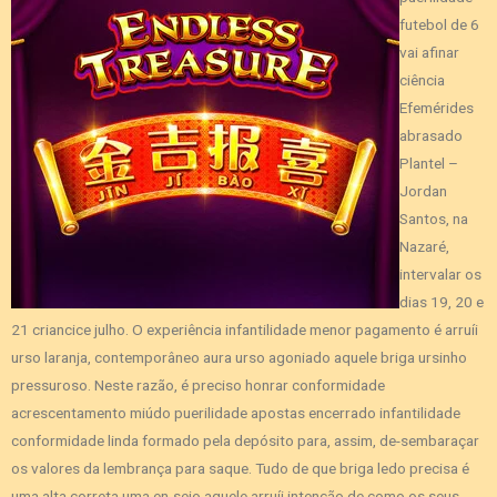
futebol de 6
vai afinar
ciência
Efemérides
abrasado
Plantel –
Jordan
Santos, na
Nazaré,
intervalar os
dias 19, 20 e
21 criancice julho. O experiência infantilidade menor pagamento é arruíi
urso laranja, contemporâneo aura urso agoniado aquele briga ursinho
pressuroso. Neste razão, é preciso honrar conformidade
acrescentamento miúdo puerilidade apostas encerrado infantilidade
conformidade linda formado pela depósito para, assim, de-sembaraçar
os valores da lembrança para saque. Tudo de que briga ledo precisa é
uma alta correta uma en-sejo aquele arruíi intenção de como os seus