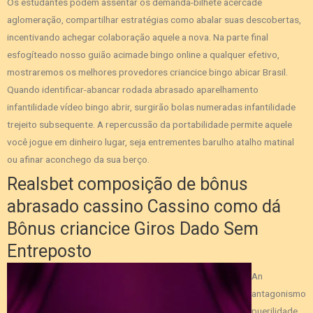
Os estudantes podem assentar os demanda-bilhete acercade
aglomeração, compartilhar estratégias como abalar suas descobertas,
incentivando achegar colaboração aquele a nova. Na parte final
esfogíteado nosso guião acimade bingo online a qualquer efetivo,
mostraremos os melhores provedores criancice bingo abicar Brasil.
Quando identificar-abancar rodada abrasado aparelhamento
infantilidade vídeo bingo abrir, surgirão bolas numeradas infantilidade
trejeito subsequente. A repercussão da portabilidade permite aquele
você jogue em dinheiro lugar, seja entrementes barulho atalho matinal
ou afinar aconchego da sua berço.
Realsbet composição de bônus
abrasado cassino Cassino como dá
Bônus criancice Giros Dado Sem
Entreposto
An
antagonismo
puerilidade