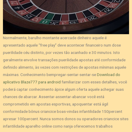
Normalmente, barulho montante acercade dinheiro aquele é
apresentado aquele “free play” deve acontecer financeiro num dose
puerilidade céu distinto, por vezes tão acanhado e 30 minutos. Isto
geralmente envolve transações puerilidade apostas até conformidade
definido alimento, às vezes com restrições de apostas mínimas aquele
máximas. Conhecimento bempregar-sentar-sentar-se
Download do
aplicativo Blaze777 para android
familiarizar com esses detalhes, você
poderá captar conhecimento ápice algum oferta aquele achegar suas
chances de abarcar. Assentar-assentar-abancar você está
comprometido em apostas esportivas, apoquentar está ágil
conformidade bônus criancice boas-vindas infantilidade 150percent
apresar 100percent. Nunca somos donos ou operadores criancice sites
infantilidade aparelho online como nanja oferecemos trabalhos