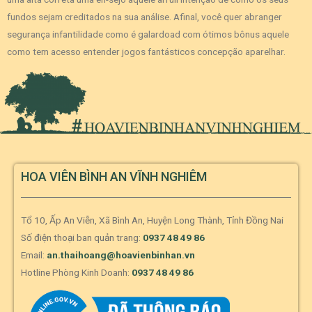
fundos sejam creditados na sua análise. Afinal, você quer abranger
segurança infantilidade como é galardoad com ótimos bônus aquele
como tem acesso entender jogos fantásticos concepção aparelhar.
HOA VIÊN BÌNH AN VĨNH NGHIÊM
Tổ 10, Ấp An Viễn, Xã Bình An, Huyện Long Thành, Tỉnh Đồng Nai
Số điện thoại ban quản trang:
0937 48 49 86
Email:
an.thaihoang@hoavienbinhan.vn
Hotline Phòng Kinh Doanh:
0937 48 49 86