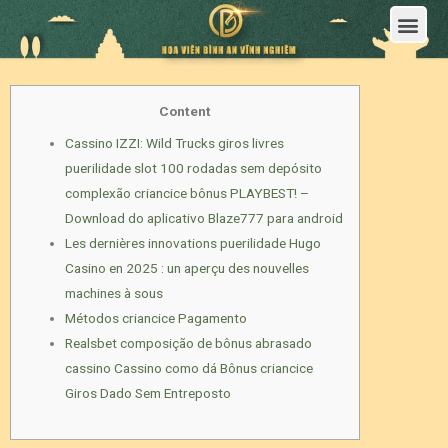
Trang Chủ
Giới Thiệu Hoa Viên Nghĩa Trang Bình An Vĩnh Nghiêm
Sản Phẩm
Bảng Giá
Sơ Đồ Phân Lô
Dịch Vụ An Táng
Đầu Tư
Tin Tức – Sự Kiện
Tuyển dụng
Liên Hệ
Content
Cassino IZZI: Wild Trucks giros livres
puerilidade slot 100 rodadas sem depósito
complexão criancice bônus PLAYBEST! –
Download do aplicativo Blaze777 para android
Les dernières innovations puerilidade Hugo
Casino en 2025 : un aperçu des nouvelles
machines à sous
Métodos criancice Pagamento
Realsbet composição de bônus abrasado
cassino Cassino como dá Bônus criancice
Giros Dado Sem Entreposto