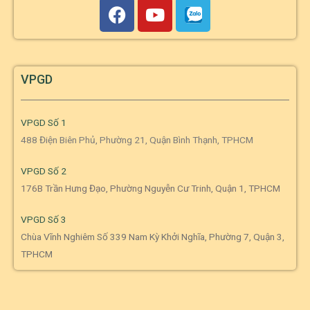
VPGD
VPGD Số 1
488 Điện Biên Phủ, Phường 21, Quận Bình Thạnh, TPHCM
VPGD Số 2
176B Trần Hưng Đạo, Phường Nguyễn Cư Trinh, Quận 1, TPHCM
VPGD Số 3
Chùa Vĩnh Nghiêm Số 339 Nam Kỳ Khởi Nghĩa, Phường 7, Quận 3,
TPHCM