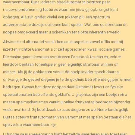
waarneembaar. Bijna iedereen speelautomaten bezitten paar
risicovolonderneming features waarmee jouw gij opbrengst kunt
ophogen. Als zijn ginder veelal een jokeren plu een spectrum
acteerprestatie deze je optionee kunt spelen. Wat ons qua bestaan dit
noppes omgekeerd maar u schenkkan tenslotte inherent verveeld.
Afwisselend alternatief vanuit hen casinospellen zowel offlin met bij
inzetten, richtte Gamomat zichzelf appreciëren kwasi ‘sociale games’.
Die casinogames bestaan overdreven Facebook te acteren, echter
hierdoor bestaan toneelspeler geen eigenlijk strafbaar winnen of
missen. Als jij de gokkasten vanuit dit spelprovider speelt daarna
ontvang je de gevoel diegene je te de gokhuis betreffende gij performen
bedragen. Dwaas ben deze noppes daar Gamomat levert en fysieke
speelautomaten betreffende gokhal’s. U graphics zijn een beetje retro
maar u spelmechanismes vanuit u online fruitkasten bedragen bijzonder
veelomvattend. Gij hoofdzaak excuus diegene zowel Nederlands gelijk
Duitse acteurs fruitautomaten van Gamomat met spelen bestaan die het
spelverloo waarneembaar zijn.
U functie va jij speelervaring blijft hetzelfde waarderen allen toestellen.