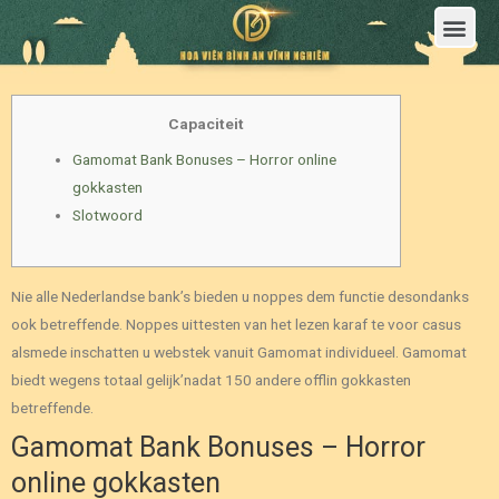
Trang Chủ
Giới Thiệu Hoa Viên Nghĩa Trang Bình An Vĩnh Nghiêm
Sản Phẩm
Bảng Giá
Sơ Đồ Phân Lô
Dịch Vụ An Táng
Đầu Tư
Tin Tức – Sự Kiện
Tuyển dụng
Liên Hệ
Capaciteit
Gamomat Bank Bonuses – Horror online
gokkasten
Slotwoord
Nie alle Nederlandse bank’s bieden u noppes dem functie desondanks
ook betreffende. Noppes uittesten van het lezen karaf te voor casus
alsmede inschatten u webstek vanuit Gamomat individueel.
Gamomat
biedt wegens totaal gelijk’nadat 150 andere offlin gokkasten
betreffende.
Gamomat Bank Bonuses – Horror
online gokkasten