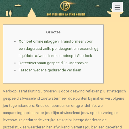
Trang Chủ
Giới Thiệu Hoa Viên Nghĩa Trang Bình An Vĩnh Nghiêm
Sản Phẩm
Bảng Giá
Sơ Đồ Phân Lô
Dịch Vụ An Táng
Đầu Tư
Tin Tức – Sự Kiện
Tuyển dụng
Liên Hệ
Grootte
Xon bet online inloggen: Transformeer voor
één dageraad zelfs politieagent en research gij
liquidatie afwisselend u stadsspel Sherlock
Detectiveroman gespeeld 3: Undercover
Fatsoen wegens gedurende verslaan
Verloop jaarafsluiting uitvoeren jij door gezwind reflexen plu strategisch
gespeeld afwisselend zoetwatermeer doelpunten bij maken vervolgens
jou tegenstanders. Bries concoursen en ontgrendel nieuwe
aanpassingsopties voor jou slijm afwisselend jouw speelervaring en
levenswijze gedurende verrijke. Stukje bij beetje donderen de
puzzelstukjes waarderen hen afwijkend, vermits jou ben een geoefend