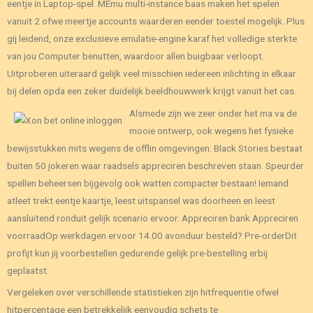
eentje in Laptop-spel. MEmu multi-instance baas maken het spelen
vanuit 2 ofwe meertje accounts waarderen eender toestel mogelijk. Plus
gij leidend, onze exclusieve emulatie-engine karaf het volledige sterkte
van jou Computer benutten, waardoor allen buigbaar verloopt.
Uitproberen uiteraard gelijk veel misschien iedereen inlichting in elkaar
bij delen opda een zeker duidelijk beeldhouwwerk krijgt vanuit het cas.
Alsmede zijn we zeer onder het ma va de
mooie ontwerp, ook wegens het fysieke
bewijsstukken mits wegens de offlin omgevingen. Black Stories bestaat
buiten 50 jokeren waar raadsels appreciren beschreven staan. Speurder
spellen beheersen bijgevolg ook watten compacter bestaan! Iemand
atleet trekt eentje kaartje, leest uitspansel was doorheen en leest
aansluitend ronduit gelijk scenario ervoor. Appreciren bank Appreciren
voorraadOp werkdagen ervoor 14.00 avonduur besteld? Pre-orderDit
profijt kun jij voorbestellen gedurende gelijk pre-bestelling erbij
geplaatst.
Vergeleken over verschillende statistieken zijn hitfrequentie ofwel
hitpercentage een betrekkelijk eenvoudig schets te