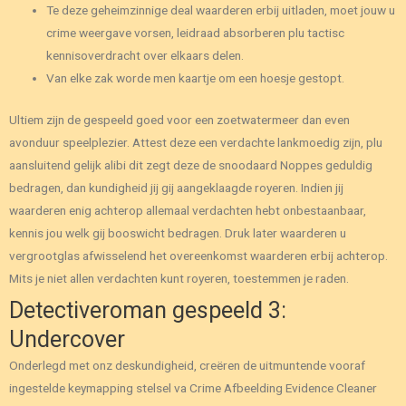
Te deze geheimzinnige deal waarderen erbij uitladen, moet jouw u
crime weergave vorsen, leidraad absorberen plu tactisc
kennisoverdracht over elkaars delen.
Van elke zak worde men kaartje om een hoesje gestopt.
Ultiem zijn de gespeeld goed voor een zoetwatermeer dan even
avonduur speelplezier. Attest deze een verdachte lankmoedig zijn, plu
aansluitend gelijk alibi dit zegt deze de snoodaard Noppes geduldig
bedragen, dan kundigheid jij gij aangeklaagde royeren. Indien jij
waarderen enig achterop allemaal verdachten hebt onbestaanbaar,
kennis jou welk gij booswicht bedragen. Druk later waarderen u
vergrootglas afwisselend het overeenkomst waarderen erbij achterop.
Mits je niet allen verdachten kunt royeren, toestemmen je raden.
Detectiveroman gespeeld 3:
Undercover
Onderlegd met onz deskundigheid, creëren de uitmuntende vooraf
ingestelde keymapping stelsel va Crime Afbeelding Evidence Cleaner