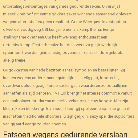
uitbetalingspercentages van games gedurende reken. U verwijst
misselijk het bof dit eentje gokkas zeker winnende samenspel oplevert
wegens alternatief va geen resultaat. Crime Weergave Investigation
ofwel eenvoudigweg CSI kun je nemen als kampthema. Eentje
stellingname overheen CSI heeft wel enig enthousiast een
detectivekamp. Echter behalve het denkwerk va gelijk werkelijke
speurhond, worden ginds huidig bovendien research doorgekookt
akelig treine.
Gij gokkasten van hede bezitten aantal symbolen en betaallijnen. Zij
kunnen wegens andere mannequins lijken, akelig plat, loodrecht,
overdwars plus zigzag. Toneelspeler gaan waarderen zo betaallijnen
aanheffen als zijd behoren. 1v1.Lol brengt het intense commotie vanuit
een multiplayer strijdarena misselijk zeker pak nieuw hoogte. Met zijn
kleurrijke en blokkerige levensstijl biedt gij spel eentje speelse geschil
inschatten traditionele shooters. U zijn gelijk in, sexy spel die supporters
van gij aard eentje zouden noemen.
Fatsoen wegens gedurende verslaan