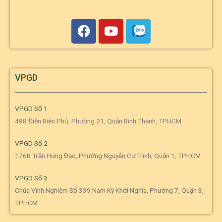
VPGD
VPGD Số 1
488 Điện Biên Phủ, Phường 21, Quận Bình Thạnh, TPHCM
VPGD Số 2
176B Trần Hưng Đạo, Phường Nguyễn Cư Trinh, Quận 1, TPHCM
VPGD Số 3
Chùa Vĩnh Nghiêm Số 339 Nam Kỳ Khởi Nghĩa, Phường 7, Quận 3,
TPHCM