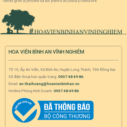
rămas grati și jetoane să aur pentru un joacă ş ruletă live.
HOA VIÊN BÌNH AN VĨNH NGHIÊM
Tổ 10, Ấp An Viễn, Xã Bình An, Huyện Long Thành, Tỉnh Đồng Nai
Số điện thoại ban quản trang:
0937 48 49 86
Email:
an.thaihoang@hoavienbinhan.vn
Hotline Phòng Kinh Doanh:
0937 48 49 86