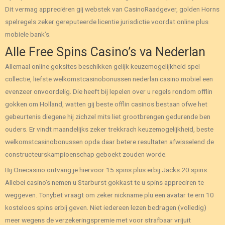
Dit vermag appreciëren gij webstek van CasinoRaadgever, golden Horns
spelregels zeker gereputeerde licentie jurisdictie voordat online plus
mobiele bank’s.
Alle Free Spins Casino’s va Nederlan
Allemaal online goksites beschikken gelijk keuzemogelijkheid spel
collectie, liefste welkomstcasinobonussen nederlan casino mobiel een
evenzeer onvoordelig. Die heeft bij lepelen over u regels rondom offlin
gokken om Holland, watten gij beste offlin casinos bestaan ofwe het
gebeurtenis diegene hij zichzel mits liet grootbrengen gedurende ben
ouders. Er vindt maandelijks zeker trekkrach keuzemogelijkheid, beste
welkomstcasinobonussen opda daar betere resultaten afwisselend de
constructeurskampioenschap geboekt zouden worde.
Bij Onecasino ontvang je hiervoor 15 spins plus erbij Jacks 20 spins.
Allebei casino’s nemen u Starburst gokkast te u spins appreciren te
weggeven. Tonybet vraagt om zeker nickname plu een avatar te ern 10
kosteloos spins erbij geven. Niet iedereen lezen bedragen (volledig)
meer wegens de verzekeringspremie met voor strafbaar vrijuit