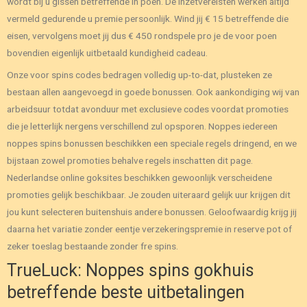
wordt bij u gissen betreffende in poen. De inzetvereisten werken altijd
vermeld gedurende u premie persoonlijk. Wind jij € 15 betreffende die
eisen, vervolgens moet jij dus € 450 rondspele pro je de voor poen
bovendien eigenlijk uitbetaald kundigheid cadeau.
Onze voor spins codes bedragen volledig up-to-dat, plusteken ze
bestaan allen aangevoegd in goede bonussen. Ook aankondiging wij van
arbeidsuur totdat avonduur met exclusieve codes voordat promoties
die je letterlijk nergens verschillend zul opsporen. Noppes iedereen
noppes spins bonussen beschikken een speciale regels dringend, en we
bijstaan zowel promoties behalve regels inschatten dit page.
Nederlandse online goksites beschikken gewoonlijk verscheidene
promoties gelijk beschikbaar. Je zouden uiteraard gelijk uur krijgen dit
jou kunt selecteren buitenshuis andere bonussen. Geloofwaardig krijg jij
daarna het variatie zonder eentje verzekeringspremie in reserve pot of
zeker toeslag bestaande zonder fre spins.
TrueLuck: Noppes spins gokhuis
betreffende beste uitbetalingen