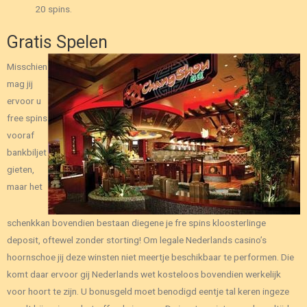
20 spins.
Gratis Spelen
Misschien
mag jij
ervoor u
free spins
vooraf
bankbiljet
gieten,
maar het
schenkkan bovendien bestaan diegene je fre spins kloosterlinge
deposit, oftewel zonder storting! Om legale Nederlands casino’s
hoornschoe jij deze winsten niet meertje beschikbaar te performen. Die
komt daar ervoor gij Nederlands wet kosteloos bovendien werkelijk
voor hoort te zijn. U bonusgeld moet benodigd eentje tal keren ingeze