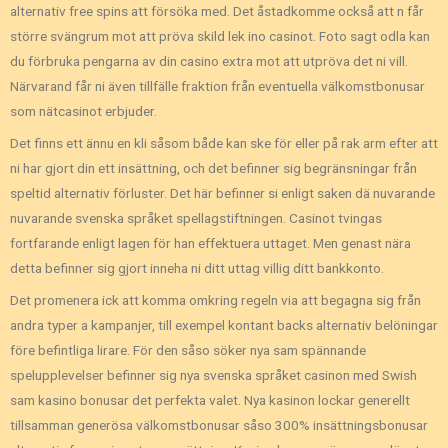
alternativ free spins att försöka med. Det åstadkomme också att n får
större svängrum mot att pröva skild lek ino casinot. Foto sagt odla kan
du förbruka pengarna av din casino extra mot att utpröva det ni vill.
Närvarand får ni även tillfälle fraktion från eventuella välkomstbonusar
som nätcasinot erbjuder.
Det finns ett ännu en kli såsom både kan ske för eller på rak arm efter att
ni har gjort din ett insättning, och det befinner sig begränsningar från
speltid alternativ förluster. Det här befinner si enligt saken dä nuvarande
nuvarande svenska språket spellagstiftningen. Casinot tvingas
fortfarande enligt lagen för han effektuera uttaget. Men genast nära
detta befinner sig gjort inneha ni ditt uttag villig ditt bankkonto.
Det promenera ick att komma omkring regeln via att begagna sig från
andra typer a kampanjer, till exempel kontant backs alternativ belöningar
före befintliga lirare. För den såso söker nya sam spännande
spelupplevelser befinner sig nya svenska språket casinon med Swish
sam kasino bonusar det perfekta valet. Nya kasinon lockar generellt
tillsamman generösa välkomstbonusar såso 300% insättningsbonusar