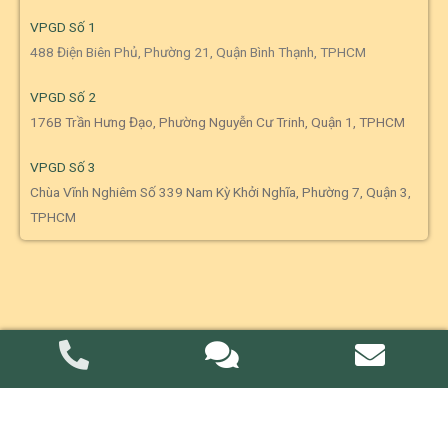
VPGD Số 1
488 Điện Biên Phủ, Phường 21, Quận Bình Thạnh, TPHCM
VPGD Số 2
176B Trần Hưng Đạo, Phường Nguyễn Cư Trinh, Quận 1, TPHCM
VPGD Số 3
Chùa Vĩnh Nghiêm Số 339 Nam Kỳ Khởi Nghĩa, Phường 7, Quận 3,
TPHCM