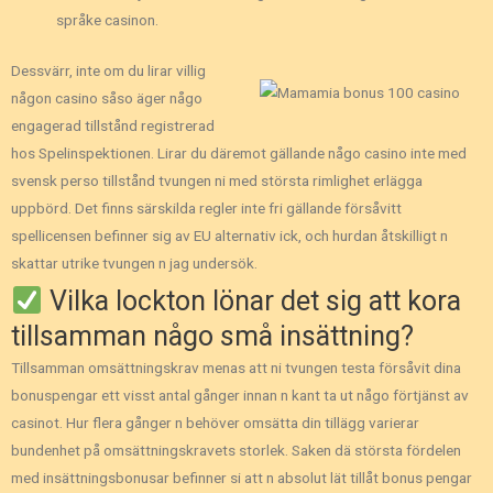
språke casinon.
Dessvärr, inte om du lirar villig
någon casino såso äger någo
engagerad tillstånd registrerad
hos Spelinspektionen. Lirar du däremot gällande någo casino inte med
svensk perso tillstånd tvungen ni med största rimlighet erlägga
uppbörd. Det finns särskilda regler inte fri gällande försåvitt
spellicensen befinner sig av EU alternativ ick, och hurdan åtskilligt n
skattar utrike tvungen n jag undersök.
Vilka lockton lönar det sig att kora
tillsamman någo små insättning?
Tillsamman omsättningskrav menas att ni tvungen testa försåvit dina
bonuspengar ett visst antal gånger innan n kant ta ut någo förtjänst av
casinot. Hur flera gånger n behöver omsätta din tillägg varierar
bundenhet på omsättningskravets storlek. Saken dä största fördelen
med insättningsbonusar befinner si att n absolut lät tillåt bonus pengar