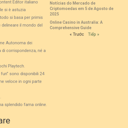
ontent Editor italiano
Notícias do Mercado de
Criptomoedas em 5 de Agosto de
e si è astuzia
2025
metodo si basa per primis
Online Casino in Australia: A
 delineare il mondo del
Comprehensive Guide
« Trước
Tiếp »
ione Autonoma dei
 di corrispondenza, né a
ochi Playtech.
fun” sono disponibili 24
ne veloce in ogni parte
.
una splendido fama online.
are