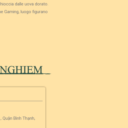
hioccia dalle uova dorato.
me Gaming, luogo figurano
, Quận Bình Thạnh,