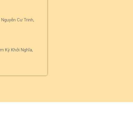
 Nguyễn Cư Trinh,
m Kỳ Khởi Nghĩa,