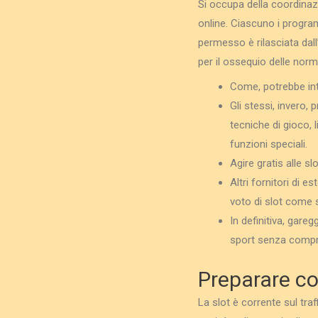
Si occupa della coordinazi
online. Ciascuno i progr
permesso è rilasciata dal
per il ossequio delle norm
Come, potrebbe inte
Gli stessi, invero,
tecniche di gioco, l
funzioni speciali.
Agire gratis alle s
Altri fornitori di 
voto di slot come s
In definitiva, gare
sport senza comp
Preparare co
La slot è corrente sul tra