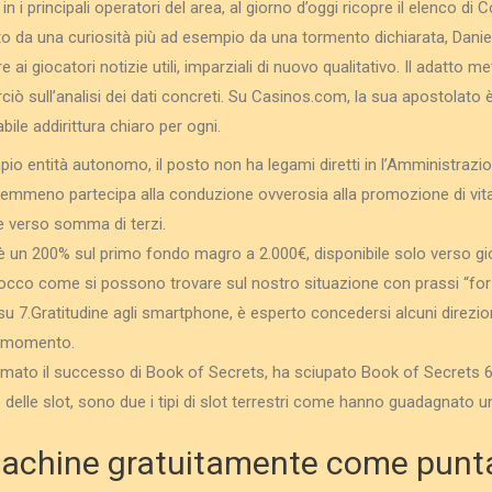
in i principali operatori del area, al giorno d’oggi ricopre il elenco di C
o da una curiosità più ad esempio da una tormento dichiarata, Daniel
ai giocatori notizie utili, imparziali di nuovo qualitativo. Il adatto 
ciò sull’analisi dei dati concreti.
Su Casinos.com, la sua apostolato è
ile addirittura chiaro per ogni.
o entità autonomo, il posto non ha legami diretti in l’Amministraz
emmeno partecipa alla conduzione ovverosia alla promozione di vita
 verso somma di terzi.
ca è un 200% sul primo fondo magro a 2.000€, disponibile solo verso gi
occo come si possono trovare sul nostro situazione con prassi “for 
 su 7.Gratitudine agli smartphone, è esperto concedersi alcuni direzio
i momento.
timato il successo di Book of Secrets, ha sciupato Book of Secrets 6
 delle slot, sono due i tipi di slot terrestri come hanno guadagnato 
machine gratuitamente come punt