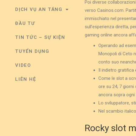
Poi diverse collaborazioni 
DỊCH VỤ AN TÁNG
verso Casinos.com. Partit
immischiato nel presentare 
ĐẦU TƯ
sull’esperienza diretta, per
gaming online ancora affab
TIN TỨC – SỰ KIỆN
Operando ad esempi
TUYỂN DỤNG
Monopoli di Ceto n
conto suo neanche
VIDEO
Il indietro gratifi
Come le slot a scr
LIÊN HỆ
ore su 24, 7 giorni
ancora sopra ogn
Lo sviluppatore, s
Nel scambio italico
Rocky slot 