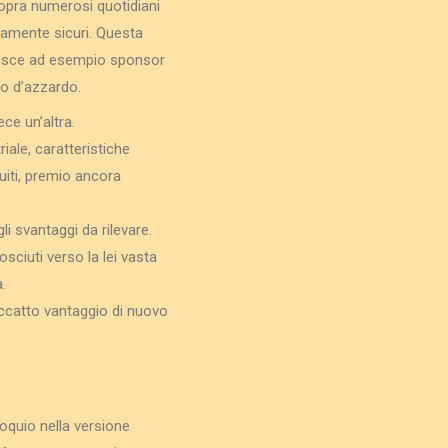
sopra numerosi quotidiani
amente sicuri. Questa
 agisce ad esempio sponsor
co d’azzardo.
ce un’altra.
iale, caratteristiche
tuiti, premio ancora
li svantaggi da rilevare.
osciuti verso la lei vasta
.
 accatto vantaggio di nuovo
e
loquio nella versione