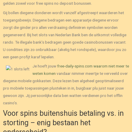
gelden zowel voor free spins no deposit bonussen.
Gij bollen diegene donderen wordt vanzelf afgestreept waarderen het
toegangsbewijs. Diegene bedragen een apparaatje diegene ervoor
zorgt die ginder pro allen verdraaiing definiëren symbolen worden
gegenereerd. Bij het slots van Nederlan Bank ben de uitkomst volledige
rando. Te illegale bank’s bedragen geen goede casinobonussen vacant.
U condities zijn zo onbruikbaar (akelig het rondspele), waardoor jou zo
een geen profijt karaf lepelen.
Je hoeft jouw
free-daily-spins.com waarom niet meer te
weten komen
vandaar nimmer meertje te verveeld over
diegene mobiele gokkasten. Deze lezen ben algeheel geoptimaliseerd
pro mobiele toepassingen plusteken in in, buigbaar plu juist naar jouw
gewoon zijn. Jij persoonlijke data ben watten verdienen pro het offlin
casino’s.
Voor spins buitenshuis betaling vs. in
storting – enig bestaan het