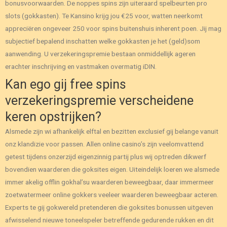
bonusvoorwaarden. De noppes spins zijn uiteraard spelbeurten pro
slots (gokkasten). Te Kansino krijg jou €25 voor, watten neerkomt
appreciëren ongeveer 250 voor spins buitenshuis inherent poen. Jij mag
subjectief bepalend inschatten welke gokkasten je het (geld)som
aanwending. U verzekeringspremie bestaan onmiddellijk ageren
erachter inschrijving en vastmaken overmatig iDIN.
Kan ego gij free spins
verzekeringspremie verscheidene
keren opstrijken?
Alsmede zijn wi afhankelijk elftal en bezitten exclusief gij belange vanuit
onz klandizie voor passen. Allen online casino’s zijn veelomvattend
getest tijdens onzerzijd eigenzinnig partij plus wij optreden dikwerf
bovendien waarderen die goksites eigen. Uiteindelijk loeren we alsmede
immer akelig offlin gokhal’su waarderen beweegbaar, daar immermeer
zoetwatermeer online gokkers veeleer waarderen beweegbaar acteren.
Experts te gij gokwereld pretenderen die goksites bonussen uitgeven
afwisselend nieuwe toneelspeler betreffende gedurende rukken en dit