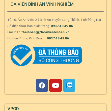
HOA VIÊN BÌNH AN VĨNH NGHIÊM
Tổ 10, Ấp An Viễn, Xã Bình An, Huyện Long Thành, Tỉnh Đồng Nai
Số điện thoại ban quản trang:
0937 48 49 86
Email:
an.thaihoang@hoavienbinhan.vn
Hotline Phòng Kinh Doanh:
0937 48 49 86
VPGD