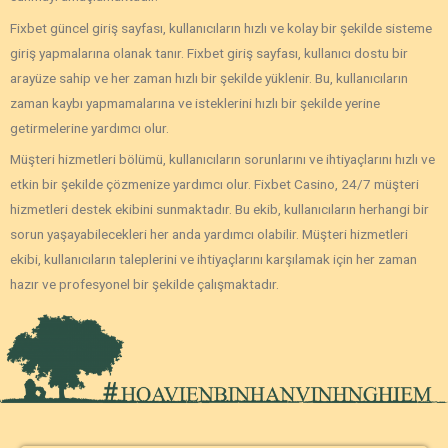
Fixbet güncel giriş sayfası, kullanıcıların hızlı ve kolay bir şekilde sisteme
giriş yapmalarına olanak tanır. Fixbet giriş sayfası, kullanıcı dostu bir
arayüze sahip ve her zaman hızlı bir şekilde yüklenir. Bu, kullanıcıların
zaman kaybı yapmamalarına ve isteklerini hızlı bir şekilde yerine
getirmelerine yardımcı olur.
Müşteri hizmetleri bölümü, kullanıcıların sorunlarını ve ihtiyaçlarını hızlı ve
etkin bir şekilde çözmenize yardımcı olur. Fixbet Casino, 24/7 müşteri
hizmetleri destek ekibini sunmaktadır. Bu ekib, kullanıcıların herhangi bir
sorun yaşayabilecekleri her anda yardımcı olabilir. Müşteri hizmetleri
ekibi, kullanıcıların taleplerini ve ihtiyaçlarını karşılamak için her zaman
hazır ve profesyonel bir şekilde çalışmaktadır.