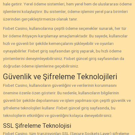
hale getirir. Yerel ödeme sistemleri, hem yerel hem de uluslararası ödeme
işlemlerini kolaylaştırır. Bu sistemler, ödeme işlemini yerel para birimleri
üzerinden gerçekleştirmenize olanak tanır.
Fixbet Casino, kullanıcılarına çeşitli ödeme seçenekler sunarak, her tür
bir ödeme ihtiyaçını karşılamayı amaçlamaktadır. Bu sayede, kullanıcılar
hızlı ve güvenli bir şekilde kemençalarını yükleyebilir ve oyunları
oynayabilirler. Fixbet giriş sayfasından giriş yaparak, bu hızlı ödeme
yöntemlerini deneyimleyebilirsiniz. Fixbet güncel giriş sayfasından da
doğrudan ödeme işlemlerine geçebilirsiniz.
Güvenlik ve Şifreleme Teknolojileri
Fixbet Casino, kullanıcıların güvenliğini ve verilerinin korunmasını
önemine özenle özen gösterir. Bu nedenle, kullanıcıların bilgilerinin
güvenli bir şekilde depolanması ve işlem yapılması için çeşitli güvenlik ve
şifreleme teknolojileri kullanır. Fixbet güncel giriş sayfasında, bu
teknolojilerin etkinliğini ve güvenliğini kolayca deneyebilirsiniz.
SSL Şifreleme Teknolojisi
Fixbet Casino, tüm tranzisyonları SSL (Secure Sockets Layer) şifreleme