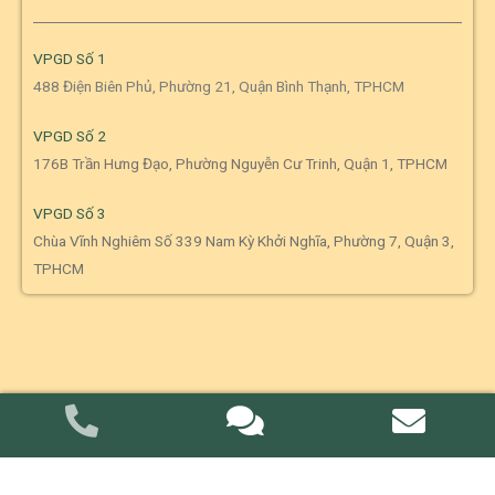
VPGD Số 1
488 Điện Biên Phủ, Phường 21, Quận Bình Thạnh, TPHCM
VPGD Số 2
176B Trần Hưng Đạo, Phường Nguyễn Cư Trinh, Quận 1, TPHCM
VPGD Số 3
Chùa Vĩnh Nghiêm Số 339 Nam Kỳ Khởi Nghĩa, Phường 7, Quận 3,
TPHCM