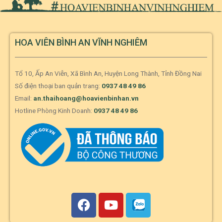
HOA VIÊN BÌNH AN VĨNH NGHIÊM
Tổ 10, Ấp An Viễn, Xã Bình An, Huyện Long Thành, Tỉnh Đồng Nai
Số điện thoại ban quản trang:
0937 48 49 86
Email:
an.thaihoang@hoavienbinhan.vn
Hotline Phòng Kinh Doanh:
0937 48 49 86