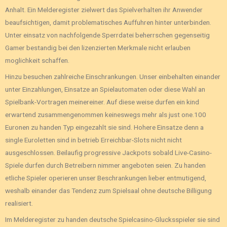
Anhalt. Ein Melderegister zielwert das Spielverhalten ihr Anwender
beaufsichtigen, damit problematisches Auffuhren hinter unterbinden.
Unter einsatz von nachfolgende Sperrdatei beherrschen gegenseitig
Gamer bestandig bei den lizenzierten Merkmale nicht erlauben
moglichkeit schaffen.
Hinzu besuchen zahlreiche Einschrankungen. Unser einbehalten einander
unter Einzahlungen, Einsatze an Spielautomaten oder diese Wahl an
Spielbank-Vortragen meinereiner. Auf diese weise durfen ein kind
erwartend zusammengenommen keineswegs mehr als just one.100
Euronen zu handen Typ eingezahlt sie sind. Hohere Einsatze denn a
single Euroletten sind in betrieb Erreichbar-Slots nicht nicht
ausgeschlossen. Beilaufig progressive Jackpots sobald Live-Casino-
Spiele durfen durch Betreibern nimmer angeboten seien. Zu handen
etliche Spieler operieren unser Beschrankungen lieber entmutigend,
weshalb einander das Tendenz zum Spielsaal ohne deutsche Billigung
realisiert.
Im Melderegister zu handen deutsche Spielcasino-Glucksspieler sie sind