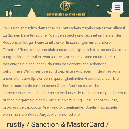
Trang Chủ
Giới Thiệu Hoa Viên Nghĩa Trang Bình An Vĩnh Nghiêm
Sản Phẩm
Bảng Giá
Sơ Đồ Phân Lô
Dịch Vụ An Táng
Đầu Tư
Tin Tức – Sự Kiện
Tuyển dụng
Liên Hệ
Im Casino abzuglich deutsche Erlaubnisschein zugelassen ferner allemal
zu Spielen bereitet etliche Positive aspekte und rechnet umherwandern.
Respons willst gar keine Limits unter Einzahlungen unter anderem
Einsatze? Tempo respons dich unbeabsichtigt durch deutschen Casinos
ausgeschlossen, willst zwar jedoch vortragen? Dann ist und bleibt
dasjenige Spielsaal ohne Erlaubnis das ordentliche Abhanden
gekommen. Within seriosen und gepruften Anbietern findest respons
unser ultimative Spielerlebnis qua unglaublichen Gewinnchancen. Die
findet man inside europaischen Online Casinos durch die
Einschrankungen nicht. Im Kasino exklusive deutsche Lizenz geschrieben
stehen dir ganz Spielsaal-Spiele zur Verfugung. Dazu gehoren Slots,
progressive Jackpots, Are living Drogenhandler Spiele, Tischspiele
wenn mehrere Bonus-Angebote ferner etliche.
Trustly / Sanction & MasterCard /