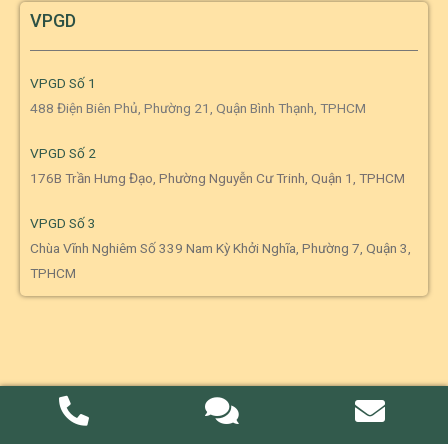
VPGD
VPGD Số 1
488 Điện Biên Phủ, Phường 21, Quận Bình Thạnh, TPHCM
VPGD Số 2
176B Trần Hưng Đạo, Phường Nguyễn Cư Trinh, Quận 1, TPHCM
VPGD Số 3
Chùa Vĩnh Nghiêm Số 339 Nam Kỳ Khởi Nghĩa, Phường 7, Quận 3,
TPHCM