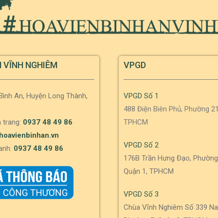
N VĨNH NGHIÊM
VPGD
 Bình An, Huyện Long Thành,
VPGD Số 1
488 Điện Biên Phủ, Phường 21
 trang:
0937 48 49 86
TPHCM
hoavienbinhan.vn
VPGD Số 2
anh:
0937 48 49 86
176B Trần Hưng Đạo, Phường
Quận 1, TPHCM
VPGD Số 3
Chùa Vĩnh Nghiêm Số 339 Na