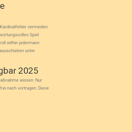
ne
 Kardinalfehler vermeiden.
twortungsvolles Spiel
roll within jedermann
nausschieben unter
ügbar 2025
bemaßnahme wissen. Nur
frei nach vortragen. Diese