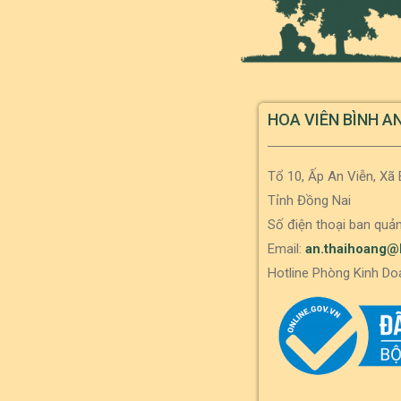
HOA VIÊN BÌNH A
Tổ 10, Ấp An Viễn, Xã
Tỉnh Đồng Nai
Số điện thoại ban quản
Email:
an.thaihoang@
Hotline Phòng Kinh Do