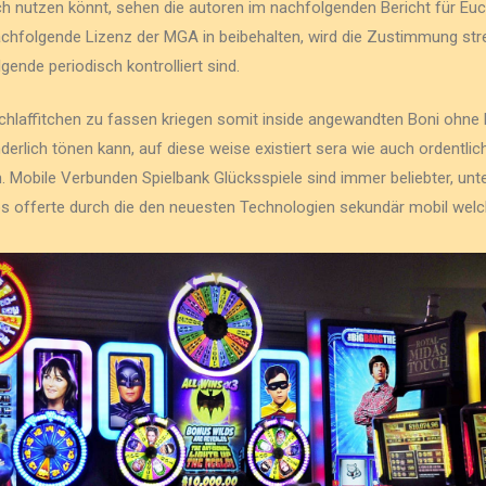
h nutzen könnt, sehen die autoren im nachfolgenden Bericht für E
chfolgende Lizenz der MGA in beibehalten, wird die Zustimmung str
ende periodisch kontrolliert sind.
chlaffitchen zu fassen kriegen somit inside angewandten Boni ohne 
erlich tönen kann, auf diese weise existiert sera wie auch ordentl
 Mobile Verbunden Spielbank Glücksspiele sind immer beliebter, un
 offerte durch die den neuesten Technologien sekundär mobil welch