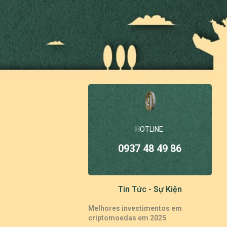
HOTLINE:
0937 48 49 86
Tin Tức - Sự Kiện
Melhores investimentos em
criptomoedas em 2025