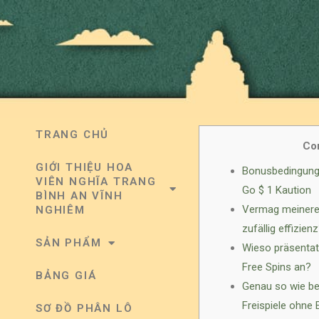
TRANG CHỦ
Co
GIỚI THIỆU HOA
Bonusbedingung 
VIÊN NGHĨA TRANG
Go $ 1 Kaution
BÌNH AN VĨNH
Vermag meinerei
NGHIÊM
zufällig effizien
SẢN PHẨM
Wieso präsenta
Free Spins an?
BẢNG GIÁ
Genau so wie b
Freispiele ohne 
SƠ ĐỒ PHÂN LÔ