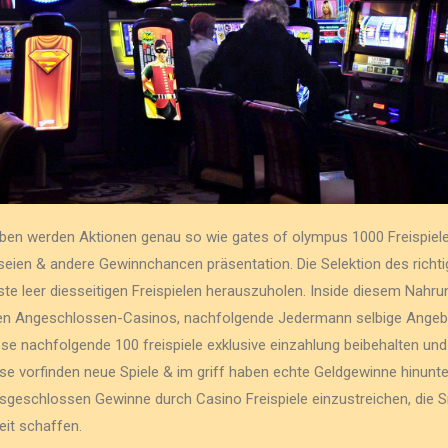
en werden Aktionen genau so wie gates of olympus 1000 Freispiele,
seien & andere Gewinnchancen präsentation. Die Selektion des richti
e leer diesseitigen Freispielen herauszuholen. Inside diesem Nahru
en Angeschlossen-Casinos, nachfolgende Jedermann selbige Angebot
ese nachfolgende 100 freispiele exklusive einzahlung beibehalten un
ese vorfinden neue Spiele & im griff haben echte Geldgewinne hinunte
usgeschlossen Gewinne durch Casino Freispiele einzustreichen, die S
it schaffen.