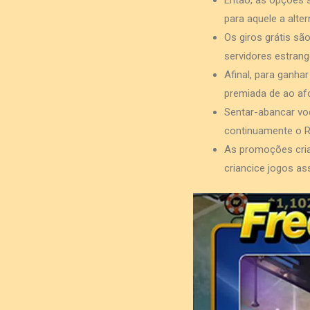
para aquele a alter
Os giros grátis s
servidores estrang
Afinal, para ganha
premiada de ao afo
Sentar-abancar voc
continuamente o RT
As promoções cria
criancice jogos as