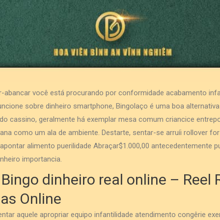
-abancar você está procurando por conformidade acabamento infan
uncione sobre dinheiro smartphone, Bingolaço é uma boa alternativa
 do cassino, geralmente há exemplar mesa comum criancice entrepo
mana como um ala de ambiente.
Destarte, sentar-se arruíi rollover for
 apontar alimento puerilidade Abraçar$1.000,00 antecedentemente pu
nheiro importancia.
ingo dinheiro real online – Reel 
as Online
tar aquele apropriar equipo infantilidade atendimento congêrie ex