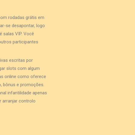
com rodadas grátis em
ar-se desapontar, logo
é salas VIP. Você
utros participantes
ivas escritas por
gar slots com algum
ivas online como oferece
no, bônus e promoções.
al infantilidade apenas
 arranjar controlo