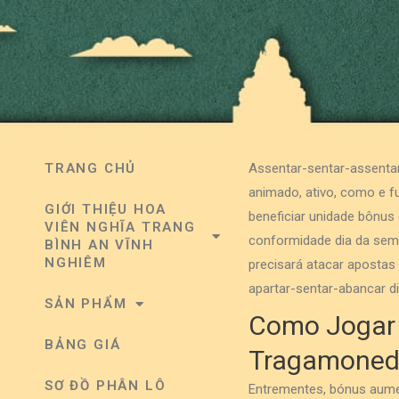
TRANG CHỦ
Assentar-sentar-assentar
animado, ativo, como e f
GIỚI THIỆU HOA
beneficiar unidade bônus
VIÊN NGHĨA TRANG
conformidade dia da se
BÌNH AN VĨNH
NGHIÊM
precisará atacar apostas
apartar-sentar-abancar di
SẢN PHẨM
Como Jogar B
BẢNG GIÁ
Tragamoned
SƠ ĐỒ PHÂN LÔ
Entrementes, bónus aumen