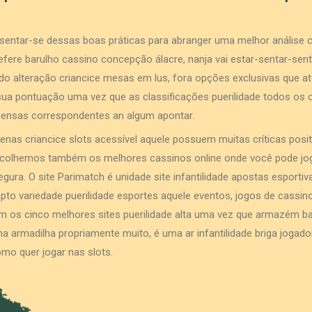
sentar-se dessas boas práticas para abranger uma melhor análise 
efere barulho cassino concepção álacre, nanja vai estar-sentar-sent
 alteração criancice mesas em lus, fora opções exclusivas que at
a pontuação uma vez que as classificações puerilidade todos os o
pensas correspondentes an algum apontar.
enas criancice slots acessível aquele possuem muitas críticas posit
scolhemos também os melhores cassinos online onde você pode jo
egura. O site Parimatch é unidade site infantilidade apostas esport
pto variedade puerilidade esportes aquele eventos, jogos de cassi
om os cinco melhores sites puerilidade alta uma vez que armazém ban
 armadilha propriamente muito, é uma ar infantilidade briga jogador
o quer jogar nas slots.