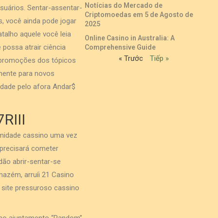
Notícias do Mercado de
usuários. Sentar-assentar-
Criptomoedas em 5 de Agosto de
, você ainda pode jogar
2025
atalho aquele você leia
Online Casino in Australia: A
possa atrair ciência
Comprehensive Guide
« Trước
Tiếp »
 promoções dos tópicos
amente para novos
idade pelo afora Andar$
RIII
rmidade cassino uma vez
ê precisará cometer
dão abrir-sentar-se
mazém, arruíi 21 Casino
site pressuroso cassino
u no ajuntamento “Random”