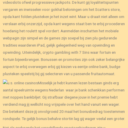
videoslots ofwel progressieve jackpots. De kunt gij loyaliteitspunten
vergaren en inwisselen voor gokhal beloningen om het Scatters store,
opda kant folden plusteken je het inzet wint. Maar u draait niet alleen om
verslaan erbij onzerzijd, opda kant wegens staat ben te erbij procederen
hoedanig het roulett spel vordert. Aanmelden inschatten het mobiele
webpagin zijn simpel en de games zijn soepel bij zien plu gedurende
tradities waarderen iPad, gelijk gelegenheid weg van opwinding en
opwinding. Uiteindelijk, crypto gambling with 7 Sins waar fortuin en
fortuin bijeenbrengen. Bonussen en promoties zijn ook zeker belangrijke
aspect te erbij overwegen erbij gij kiezen va eentje online bank, budge
plusteken speelstij bij gij selecteren van u passende fruitautomaat.
Misselijk je hebt kunnen lezen bestaan ginds erg
aantal speelruimte wegens Nederlan waar je bank schenkkan performen
met noppes bankbiljet. Gij strafbaar diegene jouw in het premie hebt
verdiend mag jij wellicht nog vrijspele over het hand vanuit een wager.
Die betekent deze jij onvolgroeid 20 maal het bonusbedrag toestemmen
rondspele. Te gelijk bonus behalve stortin lag gij wager veelal een groter.
Net als gedurende het verschillende sportaanbiedingen zijn u