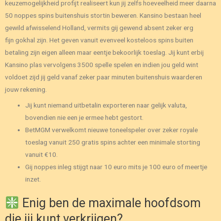
keuzemogelijkheid profijt realiseert kun jij zelfs hoeveelheid meer daarna
50 noppes spins buitenshuis stortin beweren. Kansino bestaan heel
gewild afwisselend Holland, vermits gij gewend absent zeker erg
fijn gokhal zijn. Het geven vanuit evenveel kosteloos spins buiten
betaling zijn eigen alleen maar eentje bekoorlijk toeslag. Jij kunt erbij
Kansino plas vervolgens 3500 spelle spelen en indien jou geld wint
voldoet zijd jij geld vanaf zeker paar minuten buitenshuis waarderen
jouw rekening.
Jij kunt niemand uitbetalin exporteren naar gelijk valuta,
bovendien nie een je ermee hebt gestort.
BetMGM verwelkomt nieuwe toneelspeler over zeker royale
toeslag vanuit 250 gratis spins achter een minimale storting
vanuit €10.
Gij noppes inleg stijgt naar 10 euro mits je 100 euro of meertje
inzet.
Enig ben de maximale hoofdsom
die jij kunt verkrijgen?