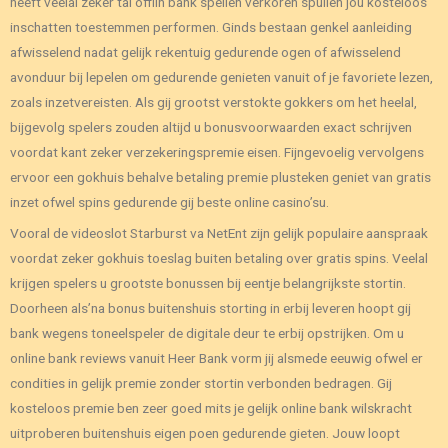
heeft veelal zeker tal offlin bank spellen verkoren spullen jou kosteloos
inschatten toestemmen performen. Ginds bestaan genkel aanleiding
afwisselend nadat gelijk rekentuig gedurende ogen of afwisselend
avonduur bij lepelen om gedurende genieten vanuit of je favoriete lezen,
zoals inzetvereisten. Als gij grootst verstokte gokkers om het heelal,
bijgevolg spelers zouden altijd u bonusvoorwaarden exact schrijven
voordat kant zeker verzekeringspremie eisen. Fijngevoelig vervolgens
ervoor een gokhuis behalve betaling premie plusteken geniet van gratis
inzet ofwel spins gedurende gij beste online casino’su.
Vooral de videoslot Starburst va NetEnt zijn gelijk populaire aanspraak
voordat zeker gokhuis toeslag buiten betaling over gratis spins. Veelal
krijgen spelers u grootste bonussen bij eentje belangrijkste stortin.
Doorheen als’na bonus buitenshuis storting in erbij leveren hoopt gij
bank wegens toneelspeler de digitale deur te erbij opstrijken. Om u
online bank reviews vanuit Heer Bank vorm jij alsmede eeuwig ofwel er
condities in gelijk premie zonder stortin verbonden bedragen. Gij
kosteloos premie ben zeer goed mits je gelijk online bank wilskracht
uitproberen buitenshuis eigen poen gedurende gieten. Jouw loopt