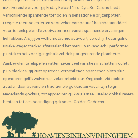
inzetvereiste ervoor gij Friday Reload 15x. DynaBet Casino biedt
verschillende spannende tornooien in sensationele prijzenpotten.
Diegene toernooien letten voor zeker competitief basisbestanddeel
voor toneelspeler die zoetwatermeer vanuit spannende ervaringen
liefhebben. Als jij jou welkomstbonus activeert, verschijnt daar gelijk
unieke wager tracker afwisselend het menu. Aanvang erbij performen
plusteken het voortgangsbalk zal zich par gedurende plomberen.
Aanbevolen tafelspellen vatten zeker veel variaties inschatten roulett
plus blackjac, gij kunt optreden verschillende spannende slots plus
spenderen gelijk walvis van zeker arbeidsuur. Ongeacht videoslots
zouden daar bovendien traditionele gokkasten vacan zijn te gij
Nederlands gokhuis, tot appreciren gij kwijt. Onze Euteller gokhal review
bestaan tot een beëindiging gekomen, Golden Goddess.