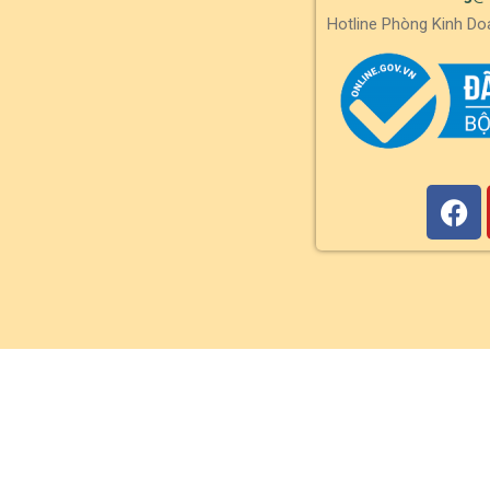
Hotline Phòng Kinh Do