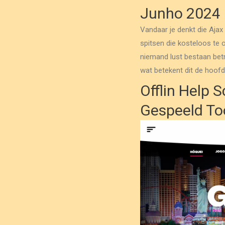
Junho 2024
Vandaar je denkt die Aja
spitsen die kosteloos te o
niemand lust bestaan bet
wat betekent dit de hoofd
Offlin Help 
Gespeeld To