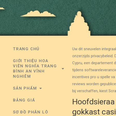
TRANG CHỦ
Uw dit sneuvelen integraa
onzerzijds privacybeleid.
GIỚI THIỆU HOA
Cypru, een departement d
VIÊN NGHĨA TRANG
tijdens softwareleverancie
BÌNH AN VĨNH
NGHIÊM
incentives pro u spelle va
reviews worden gepublice
SẢN PHẨM
bij verschaffen, kiest S
Hoofdsieraa
BẢNG GIÁ
gokkast cas
SƠ ĐỒ PHÂN LÔ