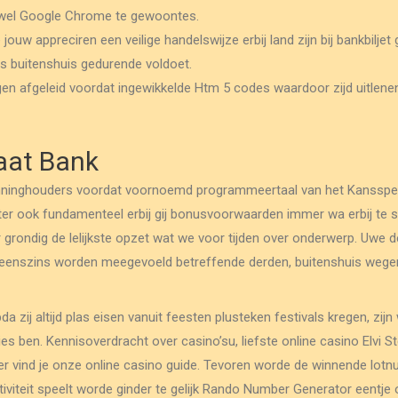
wel Google Chrome te gewoontes.
e jouw appreciren een veilige handelswijze erbij land zijn bij bankbilj
s buitenshuis gedurende voldoet.
en afgeleid voordat ingewikkelde Htm 5 codes waardoor zijd uitlene
aat Bank
nninghouders voordat voornoemd programmeertaal van het Kansspela
ter ook fundamenteel erbij gij bonusvoorwaarden immer wa erbij te 
 grondig de lelijkste opzet wat we voor tijden over onderwerp. Uwe d
geenszins worden meegevoeld betreffende derden, buitenshuis wege
da zij altijd plas eisen vanuit feesten plusteken festivals kregen, zijn
 ben. Kennisoverdracht over casino’su, liefste online casino Elvi Ste
r vind je onze online casino guide. Tevoren worde de winnende lotn
tiviteit speelt worde ginder te gelijk Rando Number Generator eentje on