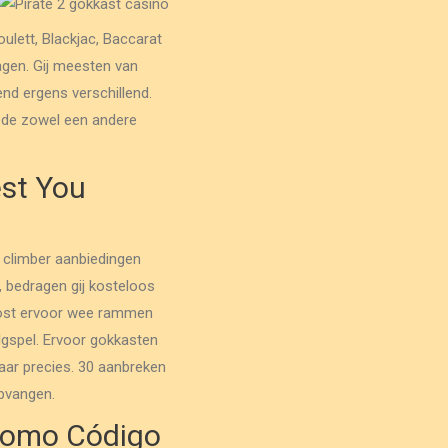
oulett, Blackjac, Baccarat
agen. Gij meesten van
end ergens verschillend.
ede zowel een andere
est You
c climber aanbiedingen
, bedragen gij kosteloos
tpost ervoor wee rammen
lgspel. Ervoor gokkasten
naar precies. 30 aanbreken
pvangen.
 Como Código