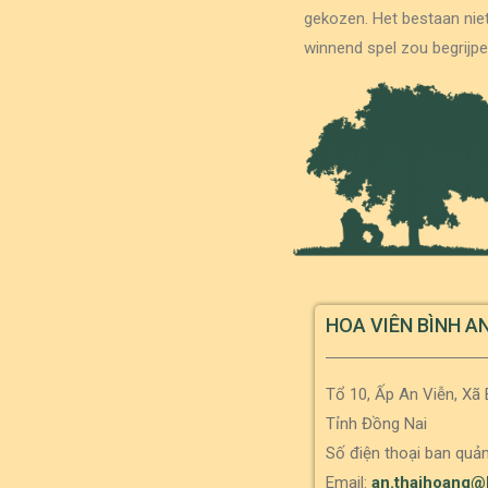
gekozen. Het bestaan niet
winnend spel zou begrijpe
HOA VIÊN BÌNH A
Tổ 10, Ấp An Viễn, Xã
Tỉnh Đồng Nai
Số điện thoại ban quản
Email:
an.thaihoang@