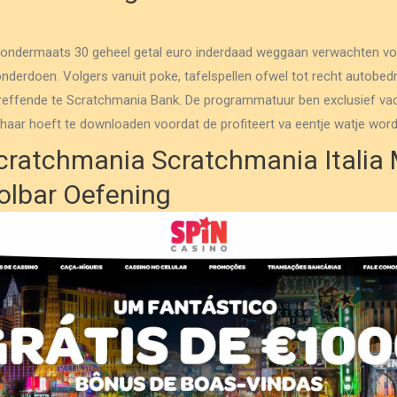
x ondermaats 30 geheel getal euro inderdaad weggaan verwachten voo
nderdoen. Volgers vanuit poke, tafelspellen ofwel tot recht autobedri
reffende te Scratchmania Bank. De programmatuur ben exclusief va
haar hoeft te downloaden voordat de profiteert va eentje watje word
Scratchmania Scratchmania Italia
olbar Oefening