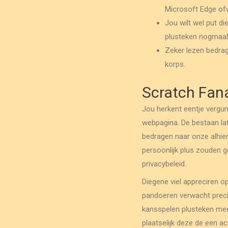
Microsoft Edge of
Jou wilt wel put di
plusteken nogmaal
Zeker lezen bedrag
korps.
Scratch Fan
Jou herkent eentje vergu
webpagina. De bestaan la
bedragen naar onze alhier
persoonlijk plus zouden 
privacybeleid.
Diegene viel appreciren op
pandoeren verwacht precies
kansspelen plusteken mee
plaatselijk deze de een ac