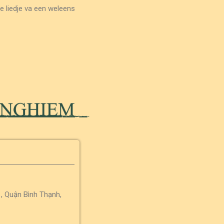
e liedje va een weleens
, Quận Bình Thạnh,