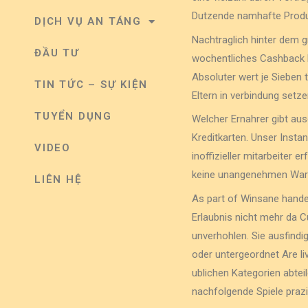
Dutzende namhafte Produz
DỊCH VỤ AN TÁNG
Nachtraglich hinter dem
ĐẦU TƯ
wochentliches Cashback b
Absoluter wert je Sieben t
TIN TỨC – SỰ KIỆN
Eltern in verbindung setz
TUYỂN DỤNG
Welcher Ernahrer gibt a
Kreditkarten. Unser Instan
VIDEO
inoffizieller mitarbeiter
keine unangenehmen Wart
LIÊN HỆ
As part of Winsane handel
Erlaubnis nicht mehr da
unverhohlen. Sie ausfind
oder untergeordnet Are li
ublichen Kategorien abtei
nachfolgende Spiele praz