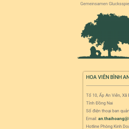
Gemeinsamen Glucksspiel
HOA VIÊN BÌNH A
Tổ 10, Ấp An Viễn, Xã
Tỉnh Đồng Nai
Số điện thoại ban quản
Email:
an.thaihoang@
Hotline Phòng Kinh Do