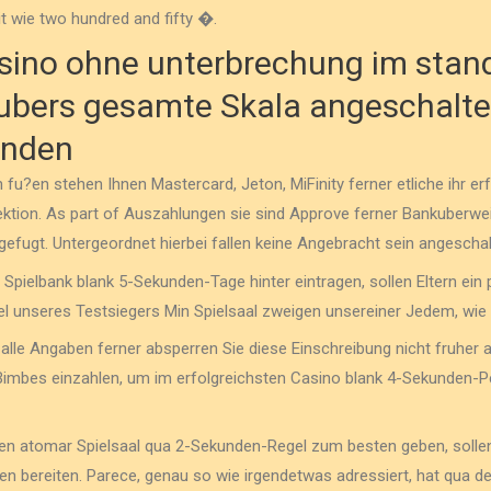
t wie two hundred and fifty �.
sino ohne unterbrechung im stand
 ubers gesamte Skala angeschalte
inden
fu?en stehen Ihnen Mastercard, Jeton, MiFinity ferner etliche ihr er
ktion. As part of Auszahlungen sie sind Approve ferner Bankuberw
fugt. Untergeordnet hierbei fallen keine Angebracht sein angeschal
Spielbank blank 5-Sekunden-Tage hinter eintragen, sollen Eltern ein p
l unseres Testsiegers Min Spielsaal zweigen unsereiner Jedem, wie d
alle Angaben ferner absperren Sie diese Einschreibung nicht fruher a
Bimbes einzahlen, um im erfolgreichsten Casino blank 4-Sekunden-P
en atomar Spielsaal qua 2-Sekunden-Regel zum besten geben, sollen
 bereiten. Parece, genau so wie irgendetwas adressiert, hat qua der 