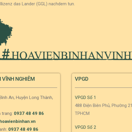
lizenz das Lander (GGL) nachdem tun.
N VĨNH NGHIÊM
VPGD
 Bình An, Huyện Long Thành,
VPGD Số 1
488 Điện Biên Phủ, Phường 21
 trang:
0937 48 49 86
TPHCM
hoavienbinhan.vn
VPGD Số 2
anh:
0937 48 49 86