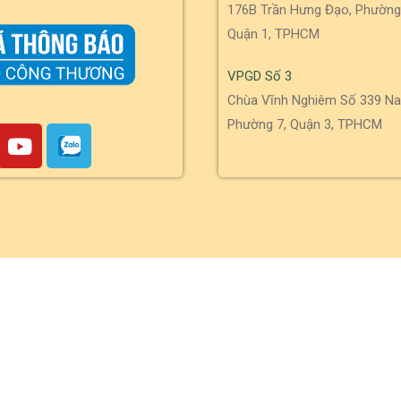
176B Trần Hưng Đạo, Phường
Quận 1, TPHCM
VPGD Số 3
Chùa Vĩnh Nghiêm Số 339 Na
Phường 7, Quận 3, TPHCM