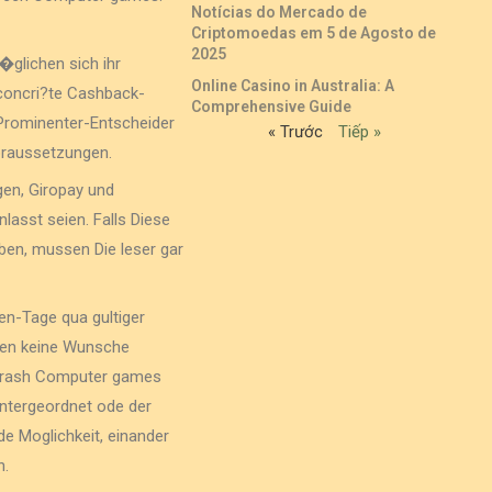
Notícias do Mercado de
Criptomoedas em 5 de Agosto de
2025
glichen sich ihr
Online Casino in Australia: A
 concri?te Cashback-
Comprehensive Guide
r Prominenter-Entscheider
« Trước
Tiếp »
voraussetzungen.
en, Giropay und
lasst seien. Falls Diese
eben, mussen Die leser gar
en-Tage qua gultiger
len keine Wunsche
, Crash Computer games
untergeordnet ode der
de Moglichkeit, einander
n.