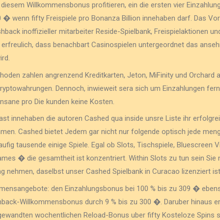
iesem Willkommensbonus profitieren, ein die ersten vier Einzahlung
 � wenn fifty Freispiele pro Bonanza Billion innehaben darf. Das Vo
hback inoffizieller mitarbeiter Reside-Spielbank, Freispielaktionen 
ibt erfreulich, dass benachbart Casinospielen untergeordnet das ans
rd.
oden zahlen angrenzend Kreditkarten, Jeton, MiFinity und Orchard ap
 Kryptowahrungen. Dennoch, inwieweit sera sich um Einzahlungen fer
nsane pro Die kunden keine Kosten.
ast innehaben die autoren Cashed qua inside unsre Liste ihr erfolgr
en. Cashed bietet Jedem gar nicht nur folgende optisch jede men
aufig tausende einige Spiele. Egal ob Slots, Tischspiele, Bluescreen 
mes � die gesamtheit ist konzentriert. Within Slots zu tun sein Sie n
 nehmen, daselbst unser Cashed Spielbank in Curacao lizenziert ist
mmensangebote: den Einzahlungsbonus bei 100 % bis zu 309 � eben
ashback-Willkommensbonus durch 9 % bis zu 300 �. Daruber hinaus e
gewandten wochentlichen Reload-Bonus uber fifty Kosteloze Spins s