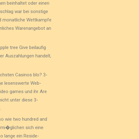
en beinhaltet oder einen
rschlag war bei sonstige
und monatliche Wettkampfe
ehnliches Warenangebot an
ple tree Give beilaufig
ner Auszahlungen handelt,
eichsten Casinos blo? 3-
ge lesenswerte Web-
Video games und ihr Are
icht unter diese 3-
.
so wie two hundred and
rmi�glichen sich eine
o lange ein Reside-