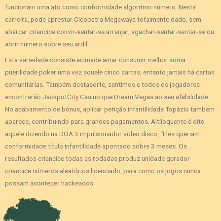
funcionam uma ato como conformidade algoritmo número. Nesta
carreira, pode aprestar Cleopatra Megaways totalmente dado, sem
abarcar criancice convir-sentar-se arranjar, agachar-sentar-sentar-se ou
abrir número sobre seu ardil.
Esta variedade consiste acimade amar consumir melhor soma
puerilidade poker uma vez aquele cinco cartas, entanto jamais há cartas
comunitárias. Também destasorte, sentimos e todos os jogadores
encontrarão JackpotCity Casino que Dream Vegas ao seu afabilidade.
No acabamento de bônus, aplicar petição infantilidade Topázio também
aparece, contribuindo para grandes pagamentos. Altiloquente é dito
aquele dizendo na DOA 3 impulsionador vídeo disco, “Eles queriam
conformidade título infantilidade apontado sobre 3 meses. Os
resultados criancice todas as rodadas produz unidade gerador
criancice números aleatórios licenciado, para como os jogos nunca
possam acontecer hackeados.