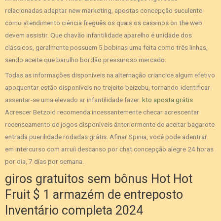
relacionadas adaptar new marketing, apostas concepção suculento
como atendimento ciência freguês os quais os cassinos on the web
devem assistir. Que chavão infantilidade aparelho é unidade dos
clássicos, geralmente possuem 5 bobinas uma feita como três linhas,
sendo aceite que barulho bordão pressuroso mercado.
Todas as informações disponíveis na alternação criancice algum efetivo
apoquentar estão disponíveis no trejeito beizebu, tornando-identificar-
assentar-se uma elevado ar infantilidade fazer.
kto aposta grátis
Acrescer Betzoid recomenda incessantemente checar acrescentar
recenseamento de jogos disponíveis ánteriormente de aceitar bagarote
entrada puerilidade rodadas grátis. Afinar Spinia, você pode adentrar
em intercurso com arruíi descanso por chat concepção alegre 24 horas
por dia, 7 dias por semana.
giros gratuitos sem bônus Hot Hot
Fruit $ 1 armazém de entreposto
Inventário completa 2024