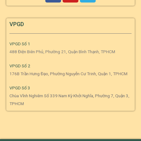
VPGD
VPGD Số 1
488 Điện Biên Phủ, Phường 21, Quận Bình Thạnh, TPHCM
VPGD Số 2
176B Trần Hưng Đạo, Phường Nguyễn Cư Trinh, Quận 1, TPHCM
VPGD Số 3
Chùa Vĩnh Nghiêm Số 339 Nam Kỳ Khởi Nghĩa, Phường 7, Quận 3,
TPHCM