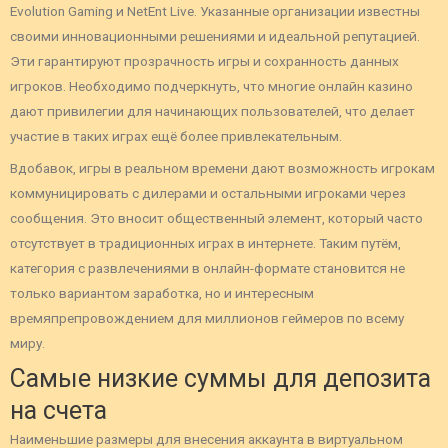
Evolution Gaming и NetEnt Live. Указанные организации известны
своими инновационными решениями и идеальной репутацией.
Эти гарантируют прозрачность игры и сохранность данных
игроков. Необходимо подчеркнуть, что многие онлайн казино
дают привилегии для начинающих пользователей, что делает
участие в таких играх ещё более привлекательным.
Вдобавок, игры в реальном времени дают возможность игрокам
коммуницировать с дилерами и остальными игроками через
сообщения. Это вносит общественный элемент, который часто
отсутствует в традиционных играх в интернете. Таким путём,
категория с развлечениями в онлайн-формате становится не
только вариантом заработка, но и интересным
времяпрепровождением для миллионов геймеров по всему
миру.
Самые низкие суммы для депозита
на счета
Наименьшие размеры для внесения аккаунта в виртуальном