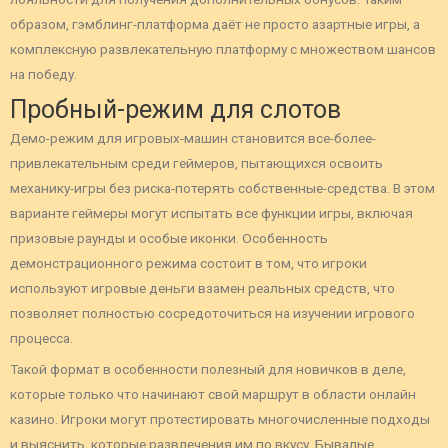
образом, гэмблинг-платформа даёт не просто азартные игры, а
комплексную развлекательную платформу с множеством шансов
на победу.
Пробный-режим для слотов
Демо-режим для игровых-машин становится все-более-
привлекательным среди геймеров, пытающихся освоить
механику-игры без риска-потерять собственные-средства. В этом
варианте геймеры могут испытать все функции игры, включая
призовые раунды и особые иконки. Особенность
демонстрационного режима состоит в том, что игроки
используют игровые деньги взамен реальных средств, что
позволяет полностью сосредоточиться на изучении игрового
процесса.
Такой формат в особенности полезный для новичков в деле,
которые только что начинают свой маршрут в области онлайн
казино. Игроки могут протестировать многочисленные подходы
и выяснить, которые развлечения им по вкусу. Бывалые