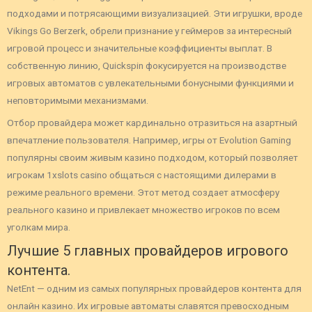
подходами и потрясающими визуализацией. Эти игрушки, вроде
Vikings Go Berzerk, обрели признание у геймеров за интересный
игровой процесс и значительные коэффициенты выплат. В
собственную линию, Quickspin фокусируется на производстве
игровых автоматов с увлекательными бонусными функциями и
неповторимыми механизмами.
Отбор провайдера может кардинально отразиться на азартный
впечатление пользователя. Например, игры от Evolution Gaming
популярны своим живым казино подходом, который позволяет
игрокам 1xslots casino общаться с настоящими дилерами в
режиме реального времени. Этот метод создает атмосферу
реального казино и привлекает множество игроков по всем
уголкам мира.
Лучшие 5 главных провайдеров игрового
контента.
NetEnt — одним из самых популярных провайдеров контента для
онлайн казино. Их игровые автоматы славятся превосходным