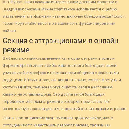
от Playtech, завлекающая интерес своим древним сюжетом и
щедрыми бонусами. Ихние софт также используется с целью
управления платформами казино, включая бренды вроде 1хслот,
гарантируя стабильность и надёжность функционирования
сайтов.
Секция с аттракционами в онлайн
режиме
В области онлайн-развлечений категория с играми в живом
формате притягивает всё больше восторга благодаря своей
уникальной атмосфере и возможности общения с реальными
ведущими. В таких играх, как двадцать одно, колесо фортуны и
карточная игра, геймеры могут ощутить себя в настоящем
казино, не оставляя дома. Это достигается благодаря
передовым методам стриминга, которые предоставляют
качественную трансляцию и мгновенный отклик на шаги игроков.
Сайты, поставляющие развлечения в прямом эфире, часто
сотрудничают с известными разработчиками, такими как