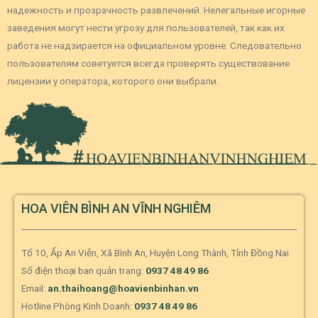
надежность и прозрачность развлечений. Нелегальные игорные
заведения могут нести угрозу для пользователей, так как их
работа не надзирается на официальном уровне. Следовательно
пользователям советуется всегда проверять существование
лицензии у оператора, которого они выбрали.
HOA VIÊN BÌNH AN VĨNH NGHIÊM
Tổ 10, Ấp An Viễn, Xã Bình An, Huyện Long Thành, Tỉnh Đồng Nai
Số điện thoại ban quản trang:
0937 48 49 86
Email:
an.thaihoang@hoavienbinhan.vn
Hotline Phòng Kinh Doanh:
0937 48 49 86