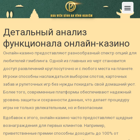
Trang Chủ
Giới Thiệu Hoa Viên Nghĩa Trang Bình An Vĩnh Nghiêm
Sản Phẩm
Bảng Giá
Sơ Đồ Phân Lô
Dịch Vụ An Táng
Đầu Tư
Tin Tức – Sự Kiện
Tuyển dụng
Liên Hệ
Детальный анализ
функционала онлайн-казино
Онлайн-казино предоставляют разнообразный спектр опций для
любителей гэмблинга. Одной из главных из черт становится
доступ развлечений круглосуточно и с любого места на планете.
Игроки способны наслаждаться выбором слотов, карточных
забав и рулеточных игр без нужды покидать свой домашний уют.
Более того, современные платформы обеспечивают надежный
уровень защиты и сохранности данных, что делает процедуру
игры не только увлекательным, но и безопасным.
Вдобавок к этого, онлайн-казино часто предоставляют щедрые
вознаграждения для первых клиентов. Например,
приветственные премии способны доходить до 100% от