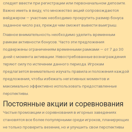
следует ввести при регистрации или первоначальном депозите.
Важно иметь в виду, что множество акций сопровождаются
вейджером — участник необходимо прокрутить размер бонуса
заданное число раз, прежде чем сможет вывести выигрыш.
Главное внимательность необходимо уделить временным
рамкам активности бонусов. Часто эти предложения
подвержены ограничениям временными рамками — от 7 до 30
дней с момента активации. Невостребованные вознаграждения
теряют силу по истечении данного периода. Игрокам
предлагается внимательно изучать правила и положения каждой
предложения, чтобы избежать негативных моментов и
максимально эффективно использовать предоставленные
перспективы.
Постоянные акции и соревнования
Частые промоакции и соревнования в игорных заведениях
становятся все более популярными среди игроков, планирующих
не только проверить везение, но и улучшить свои перспективы