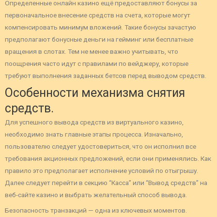
Определенные онлайн казино ещё предоставляют бонусы за
первоначальное внесение средств на счета, которые могут
компенсировать минимум вложений. Такие бонусы зачастую
предполагают бонусные деньги на гейминг или бесплатные
вращения в слотах. Тем не менее важно учитывать, что
поощрения часто идут с правилами по вейджеру, которые
требуют выполнения заданных бетсов перед выводом средств.
Особенности механизма снятия
средств.
Для успешного вывода средств из виртуального казино,
необходимо знать главные этапы процесса. Изначально,
пользователю следует удостовериться, что он исполнил все
требования акционных предложений, если они применялись. Как
правило это предполагает исполнение условий по отыгрышу.
Далее следует перейти в секцию “Касса” или “Вывод средств” на
веб-сайте казино и выбрать желательный способ вывода.
Безопасность транзакций — одна из ключевых моментов.