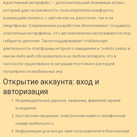
Адаптивный интерфейс — дополнительный значимый аспект,
который дает возможность пользователям комфортно
взаимодействовать с сайтом как на десктопах, так и на
смартфонах. Современные разработки обеспечивают создавать
эластичные интерфейсы, что автоматически настраиваются под
габариты дисплея. Такое поддерживает стабильную
деятельность платформы игорного заведения и 1xslots casino в
каком-либо веб-обозревателе и на любом аппарате, что в
частности существенно в ситуации постоянно растущей
популярности мобильных игр.
Открытие аккаунта: вход и
авторизация
Индивидуальные данные: название, фамилия, время
рождения.
Контактная сведения: электронная мейл и телефонный
номер мобильного.
Информация для входа: имя пользователя и безопасный