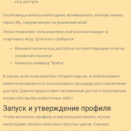
код доступа.
После ввода анкеты необходимо активировать учетную запись
через URL, направленную на указанный email.
Логин позволяет пользователю войти в свой аккаунт и
стартовать игру. Для этого требуется:
Впишите логин и код доступа в соответствующие поля на
основной странице.
Кликнуть клавишу “Войти”.
В случае, если пользователь потерял пароль, в любой момент
имеется возможность использовать процедуру восстановления
доступа. Данное предоставит мгновенный доступ к популярным
играм и бетам без избыточных забот.
Запуск и утверждение профиля
Чтобы включить профиль в виртуальном казино, игроку
необходимо пройти несколько простых шагов. Сначала