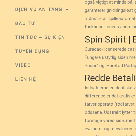
også vigtigt at minde på, 
DỊCH VỤ AN TÁNG
garanterer gnidningsløst g
mønstre af spilleautomate
ĐẦU TƯ
funktioner, imens andre ho
Spin Spirit 
TIN TỨC – SỰ KIỆN
Curacao-licenserede casin
TUYỂN DỤNG
Fungere ustyrlig siden m
VIDEO
Prison’ og ‘Harefod Parta
Redde Betal
LIÊN HỆ
Indsatserne er identiske 
difference er det grafiske 
farverioperatø (rødfarvet e
oddsene. Udstrakt lytter 
foretage vores side, med l
evalueret og reevalueres