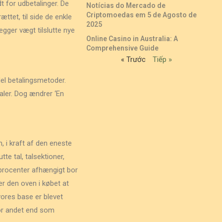
t for udbetalinger. De
Notícias do Mercado de
Criptomoedas em 5 de Agosto de
ttet, til side de enkle
2025
ægger vægt tilslutte nye
Online Casino in Australia: A
Comprehensive Guide
« Trước
Tiếp »
del betalingsmetoder.
aler. Dog ændrer ‘En
 i kraft af den eneste
tte tal, talsektioner,
nstprocenter afhængigt bor
r den oven i købet at
vores base er blevet
bor andet end som