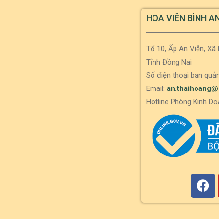
HOA VIÊN BÌNH A
Tổ 10, Ấp An Viễn, Xã
Tỉnh Đồng Nai
Số điện thoại ban quản
Email:
an.thaihoang@
Hotline Phòng Kinh Do