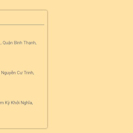
, Quận Bình Thạnh,
 Nguyễn Cư Trinh,
m Kỳ Khởi Nghĩa,