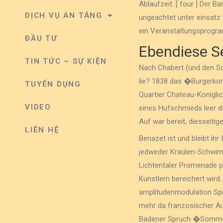
Ablaufzeit. [ four ] Der
DỊCH VỤ AN TÁNG
ungeachtet unter einsatz
ein Veranstaltungsprogr
ĐẦU TƯ
Ebendiese S
TIN TỨC – SỰ KIỆN
Nach Chabert (und den So
lie? 1838 das �Burgerkoni
TUYỂN DỤNG
Quartier Chateau-Koniglich
VIDEO
eines Hufschmieds leer d
Auf war bereit, diesseiti
LIÊN HỆ
Benazet ist und bleibt ih
jedweder Kraulen-Schwim
Lichtentaler Promenade pl
Kunstlern bereichert wir
amplitudenmodulation Spie
mehr da franzosischer Au
Badener Spruch �Sommerha