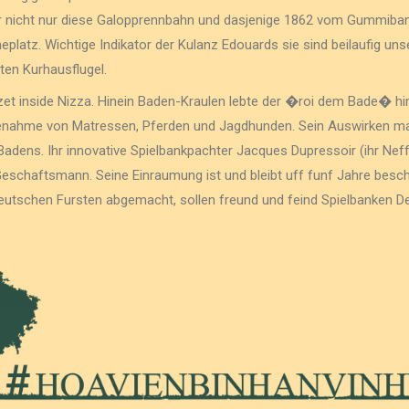
 nicht nur diese Galopprennbahn und dasjenige 1862 vom Gummiban
platz. Wichtige Indikator der Kulanz Edouards sie sind beilaufig un
ten Kurhausflugel.
t inside Nizza. Hinein Baden-Kraulen lebte der �roi dem Bade� hine
enahme von Matressen, Pferden und Jagdhunden. Sein Auswirken mar
adens. Ihr innovative Spielbankpachter Jacques Dupressoir (ihr Nef
eschaftsmann. Seine Einraumung ist und bleibt uff funf Jahre besc
eutschen Fursten abgemacht, sollen freund und feind Spielbanken 