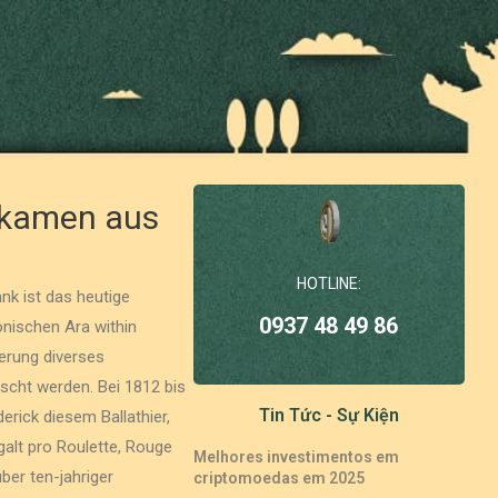
r kamen aus
HOTLINE:
nk ist das heutige
0937 48 49 86
nischen Ara within
erung diverses
scht werden. Bei 1812 bis
Tin Tức - Sự Kiện
rick diesem Ballathier,
galt pro Roulette, Rouge
Melhores investimentos em
er ten-jahriger
criptomoedas em 2025