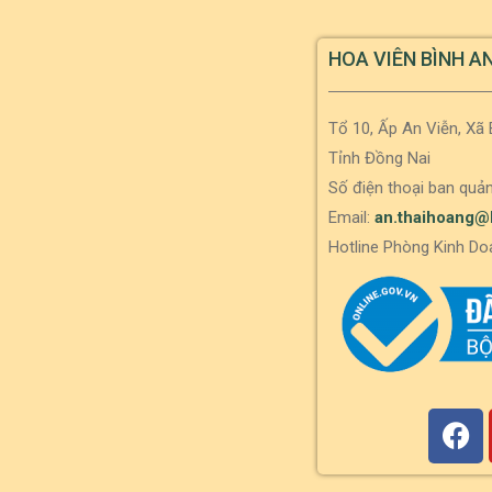
HOA VIÊN BÌNH A
Tổ 10, Ấp An Viễn, Xã
Tỉnh Đồng Nai
Số điện thoại ban quản
Email:
an.thaihoang@
Hotline Phòng Kinh Do