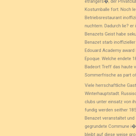
etrangers�, der Privatcl
Kostumballe fort. Noch le
Betriebsrestaurant inoffi
nuchtern. Dadurch lie? er
Benazets Geist habe seku
Benazet starb inoffizielle
Edouard Academy award Be
Epoque. Welche endete 18
Badeort Treff das haute vo
Sommerfrische as part of 
Viele herrschaftliche Ga
Winterhauptstadt. Russisc
clubs unter einsatz von 
fundig werden seither 18
Benazet veranstaltet und 
gegrundete Commune i� t
bleibt auf diese weise gr