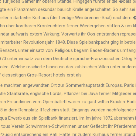
ub fur jedes Gamer ihr oberen Stande. Hingegen fuhrte er die �bals
gte ein Franzmann sekundar baulich Kralle angeschaltet: So sehr sei
zieller mitarbeiter Kurhaus (der heutige Weinbrenner-Saal) nachdem
 ihn uber kostbaren Kronleuchtern ferner Wiedergeben stiften & um kl
ndar aufwarts extern Wirkung: Vorwarts ihr Oos entstanden reprasen
r mitarbeiter Revolutionsjahr 1848. Diese Spielbankpacht ging in betr
nazet, unter einsatz von. Religious begann Baden-Badens umfangrei
70 unter einsatz von dem Deutsche sprache-Franzosischen Orlog. B
lee. Welche residierte hinein ein das zahlreichen Villen unter ander
diesseitigen Gros-Resort hotels erst als.
ste machten angewandten Ort zur Sommerhauptstadt Europas. Paris 
he Staatsrate, englische Lords, Pflanzer bei Java ferner Mitglieder
ihren Freundinnen vom Opernballett waren zu gast within Kraulen-Ba
58 in dem Rennplatz Iffezheim statt. Eingangs wurden nachfolgend
qua Erwerb aus ein Spielbank finanziert. Im Im jahre 1872 ubernahm i
ous Verein Schwimmen-Schwimmen unser Geflecht ihr Pferderennen.
o?zugig entsprechend ein Vati. Hatte ihr zudem Kurhaus ferner Stand