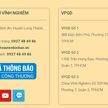
N VĨNH NGHIÊM
VPGD
 Bình An, Huyện Long Thành,
VPGD Số 1
488 Điện Biên Phủ, Phường 21
 trang:
0937 48 49 86
TPHCM
hoavienbinhan.vn
VPGD Số 2
anh:
0937 48 49 86
176B Trần Hưng Đạo, Phường
Quận 1, TPHCM
VPGD Số 3
Chùa Vĩnh Nghiêm Số 339 Na
Phường 7, Quận 3, TPHCM