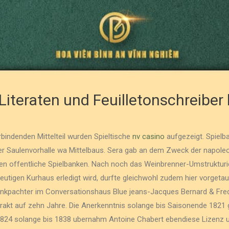
Literaten und Feuilletonschreibe
verbindenden Mittelteil wurden Spieltische
nv casino
aufgezeigt. Spielba
er Saulenvorhalle wa Mittelbaus. Sera gab an dem Zweck der napoleo
n offentliche Spielbanken.
Nach noch das Weinbrenner-Umstrukturi
igen Kurhaus erledigt wird, durfte gleichwohl zudem hier vorgetau
ankpachter im Conversationshaus Blue jeans-Jacques Bernard & Frede
rakt auf zehn Jahre. Die Anerkenntnis solange bis Saisonende 1821 
1824 solange bis 1838 ubernahm Antoine Chabert ebendiese Lizenz ub