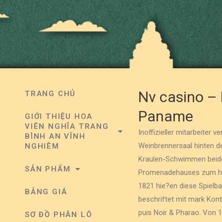
Nv casino – 
TRANG CHỦ
Paname
GIỚI THIỆU HOA
VIÊN NGHĨA TRANG
Inoffizieller mitarbeiter 
BÌNH AN VĨNH
Weinbrennersaal hinten d
NGHIÊM
Kraulen-Schwimmen beide
SẢN PHẨM
Promenadehauses zum heut
1821 hie?en diese Spielb
BẢNG GIÁ
beschriftet mit mark Kont
puis Noir & Pharao. Von 
SƠ ĐỒ PHÂN LÔ