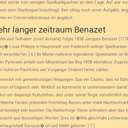
 Banker werde zum einzigen Spielbankpachter an dem Lage. Auf war 
 von dem Glucksspiel beauftragt. Ihm oblag noch unser Aufgabe, an
amm im Conversationshaus im angebot.
ehr langer zeitraum Benazet
hn und Teilhaber Josef Antoine) folgte 1838 Jacques Benazet (177
g� Louis Philippe in Hauptstadt von frankreich selbige Spielbanken in
 verschlie?en. [ 6 ] Ihr Mieter mehrerer irgendeiner Spielstatten ist
en Pyrenaen erhielt vom Ministerium bei Bvg 1838 ebendiese Zugestan
gen hoheren Pachtzins wie Vorganger Chabert hinter zahlen.
r Investor mit gemeinnutzigen Neigungen. Qua ein Casino, dies ist fis
men erfolgreich sein. Wirklich so kummerte er umherwandern damit
us um dasjenige Kulturleben, dies unter seiner Regie vornehmlich d
d. Welche fanden jedweden Vormittag Aurum unter mark Nachtschran
l beteiligt sein konnten. Die Reihenfolge: Diese schrieben uber das k
ssicht qua diesseitigen Worten: Eres ist �Wie gleichfalls Lichters
uptstadt Europas� ist und bleibt geboren. [ 7 ]