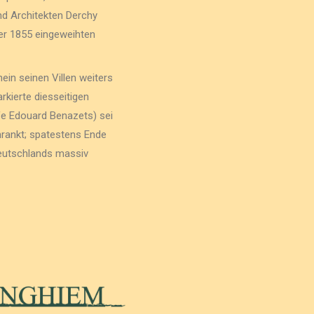
d Architekten Derchy
ser 1855 eingeweihten
in seinen Villen weiters
kierte diesseitigen
fe Edouard Benazets) sei
hrankt; spatestens Ende
Deutschlands massiv