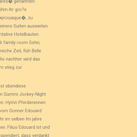
 pares� genannten
 ihm ihr gro?e
 �prosaique�, zu
einere Suiten ausweiten.
tative Hotelbauten.
ieb family room Sohn,
che Zeit, fish Belle
is nachher wird das
em stieg zur
ist ebendiese
 ein Gummi Jockey-Night
den. Hymn Pferderennen
e vom Gonner Edouard
hr im selben Im jahre
 Filius Edouard ist und
 spendiert, dass verdankt