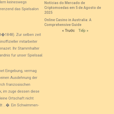
zudem keineswegs
Notícias do Mercado de
Criptomoedas em 5 de Agosto de
grenzend das Spielsalon
2025
Online Casino in Australia: A
Comprehensive Guide
« Trước
Tiếp »
8�1848). Zur selben zeit
offizieller mitarbeiter
 Benazet. Ihr Stammhalter
dnis fur unser Spielsaal.
hnet Eingebung, vermag
 einen Ausdehnung der
urch franzosischen
k, im zuge dessen diese
leine Ortschaft nicht
tadt …�. Ein Schwimmen-