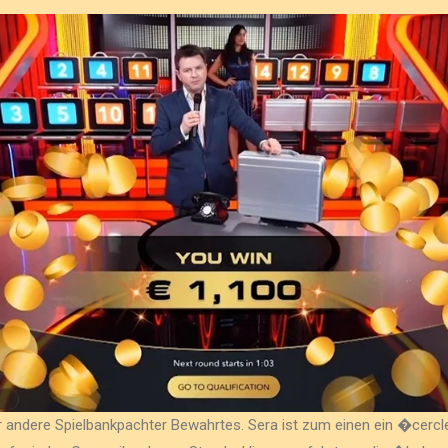
 andere Spielbankpachter Bewahrtes. Sera ist zum einen ein �cercl