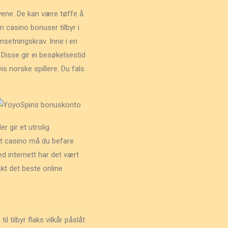
vene. De kan være tøffe å
casino bonuser tilbyr i
msetningskrav. Inne i en
Disse gir ei besøkelsestid
s norske spillere. Du fals
r gir et utrolig
 et casino må du befare
d internett har det vært
kt det beste online
il tilbyr flaks vilkår påslåt