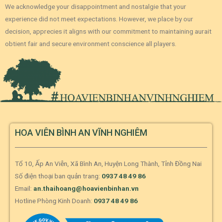
We acknowledge your disappointment and nostalgie that your
experience did not meet expectations. However, we place by our
decision, apprecies it aligns with our commitment to maintaining aurait
obtient fair and secure environment conscience all players.
HOA VIÊN BÌNH AN VĨNH NGHIÊM
Tổ 10, Ấp An Viễn, Xã Bình An, Huyện Long Thành, Tỉnh Đồng Nai
Số điện thoại ban quản trang:
0937 48 49 86
Email:
an.thaihoang@hoavienbinhan.vn
Hotline Phòng Kinh Doanh:
0937 48 49 86