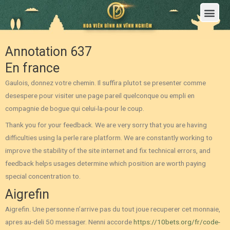
Trang Chủ
Giới Thiệu Hoa Viên Nghĩa Trang Bình An Vĩnh Nghiêm
Sản Phẩm
Bảng Giá
Sơ Đồ Phân Lô
Dịch Vụ An Táng
Đầu Tư
Tin Tức – Sự Kiện
Tuyển dụng
Liên Hệ
Annotation 637
En france
Gaulois, donnez votre chemin. Il suffira plutot se presenter comme
desespere pour visiter une page pareil quelconque ou empli en
compagnie de bogue qui celui-la-pour le coup.
Thank you for your feedback. We are very sorry that you are having
difficulties using la perle rare platform. We are constantly working to
improve the stability of the site internet and fix technical errors, and
feedback helps usages determine which position are worth paying
special concentration to.
Aigrefin
Aigrefin. Une personne n’arrive pas du tout joue recuperer cet monnaie,
apres au-deli 50 messager. Nenni accorde
https://10bets.org/fr/code-