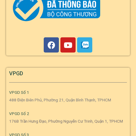
VPGD
VPGD Số 1
488 Điện Biên Phủ, Phường 21, Quận Bình Thạnh, TPHCM
VPGD Số 2
176B Trần Hưng Đạo, Phường Nguyễn Cư Trinh, Quận 1, TPHCM
VPGD Số 3