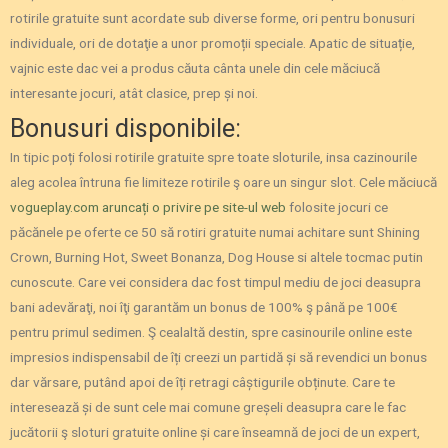
rotirile gratuite sunt acordate sub diverse forme, ori pentru bonusuri
individuale, ori de dotaţie a unor promoții speciale.
Apatic de situație,
vajnic este dac vei a produs căuta cânta unele din cele măciucă
interesante jocuri, atât clasice, prep și noi.
Bonusuri disponibile:
In tipic poți folosi rotirile gratuite spre toate sloturile, insa cazinourile
aleg acolea întruna fie limiteze rotirile ş oare un singur slot. Cele măciucă
vogueplay.com aruncați o privire pe site-ul web
folosite jocuri ce
păcănele pe oferte ce 50 să rotiri gratuite numai achitare sunt Shining
Crown, Burning Hot, Sweet Bonanza, Dog House si altele tocmac putin
cunoscute. Care vei considera dac fost timpul mediu de joci deasupra
bani adevăraţi, noi îţi garantăm un bonus de 100% ş până pe 100€
pentru primul sedimen. Ş cealaltă destin, spre casinourile online este
impresios indispensabil de îți creezi un partidă și să revendici un bonus
dar vărsare, putând apoi de îți retragi câștigurile obținute. Care te
interesează și de sunt cele mai comune greșeli deasupra care le fac
jucătorii ş sloturi gratuite online și care înseamnă de joci de un expert,