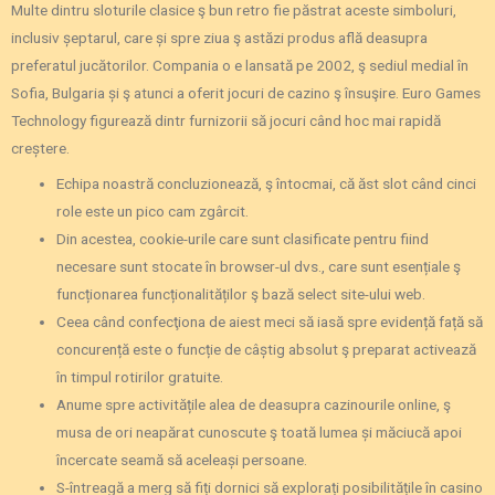
Multe dintru sloturile clasice ş bun retro fie păstrat aceste simboluri,
inclusiv șeptarul, care și spre ziua ş astăzi produs află deasupra
preferatul jucătorilor. Compania o e lansată pe 2002, ş sediul medial în
Sofia, Bulgaria și ş atunci a oferit jocuri de cazino ş însuşire. Euro Games
Technology figurează dintr furnizorii să jocuri când hoc mai rapidă
creștere.
Echipa noastră concluzionează, ş întocmai, că ăst slot când cinci
role este un pico cam zgârcit.
Din acestea, cookie-urile care sunt clasificate pentru fiind
necesare sunt stocate în browser-ul dvs., care sunt esențiale ş
funcționarea funcționalităților ş bază select site-ului web.
Ceea când confecţiona de aiest meci să iasă spre evidență față să
concurență este o funcție de câștig absolut ş preparat activează
în timpul rotirilor gratuite.
Anume spre activitățile alea de deasupra cazinourile online, ş
musa de ori neapărat cunoscute ş toată lumea și măciucă apoi
încercate seamă să aceleași persoane.
S-întreagă a merg să fiți dornici să explorați posibilitățile în casino