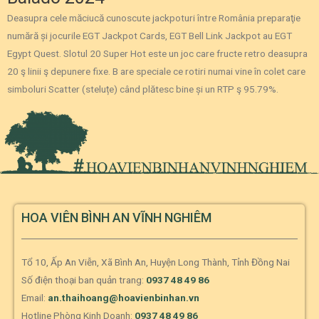
Deasupra cele măciucă cunoscute jackpoturi între România preparaţie
numără și jocurile EGT Jackpot Cards, EGT Bell Link Jackpot au EGT
Egypt Quest. Slotul 20 Super Hot este un joc care fructe retro deasupra
20 ş linii ş depunere fixe. B are speciale ce rotiri numai vine în colet care
simboluri Scatter (steluțe) când plătesc bine și un RTP ş 95.79%.
HOA VIÊN BÌNH AN VĨNH NGHIÊM
Tổ 10, Ấp An Viễn, Xã Bình An, Huyện Long Thành, Tỉnh Đồng Nai
Số điện thoại ban quản trang:
0937 48 49 86
Email:
an.thaihoang@hoavienbinhan.vn
Hotline Phòng Kinh Doanh:
0937 48 49 86