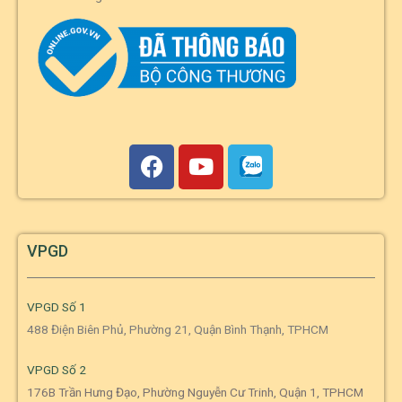
VPGD
VPGD Số 1
488 Điện Biên Phủ, Phường 21, Quận Bình Thạnh, TPHCM
VPGD Số 2
176B Trần Hưng Đạo, Phường Nguyễn Cư Trinh, Quận 1, TPHCM