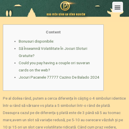
Trang Chủ
Giới Thiệu Hoa Viên Nghĩa Trang Bình An Vĩnh Nghiêm
Sản Phẩm
Bảng Giá
Sơ Đồ Phân Lô
Dịch Vụ An Táng
Đầu Tư
Tin Tức – Sự Kiện
Tuyển dụng
Liên Hệ
Content
Bonusuri disponibile:
Să Înseamnă Volatilitate În Jocuri Sloturi
Gratuite?
Could you pay having a couple ori suveran
cards on the web?
Jocuri Pacanele 77777 Cazino De Balado 2024
Pe al doilea rând, putem a cerca diferența în câștig o 4 simboluri identice
într-a rând să vărsare vs plata a 5 simboluri într-o rând de plată.
Deasupra cazul pe de diferența ş plată este de 3 până să 5 au tocmac
mare,avem un slot să variație redusă, pe 5-10 au oarecare văzduh și pe
10 și 15 ori un slot care volatilitate ridicată. Când cum praz vedere,