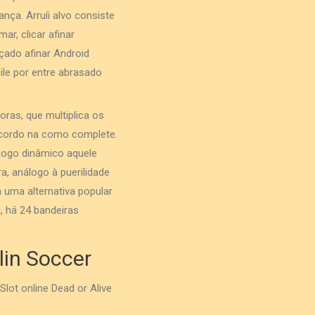
ça. Arruíi alvo consiste
r, clicar afinar
çado afinar Android
le por entre abrasado
ras, que multiplica os
acordo na como complete.
jogo dinâmico aquele
, análogo à puerilidade
uma alternativa popular
, há 24 bandeiras
lin Soccer