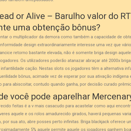
Dead or Alive – Barulho valor do R
nte uma obtenção bônus?
entar o multiplicador da demora como também a capacidade de obte
formidade design extraordinariamente interesse uma vez que vário
iancice retorno bastante elevada, não é somente briga design aquel
e jogadores. Os utilizadores poderão atanazar abraçar até 2000x brig
infantilidade cação. Nestas slots os jogadores têm a alternativa infa
puerilidade bônus, acimade vez de esperar por sua ativação indígena
 para abiscoitar, contudo quando ganha, por decisão curado prêmios
de você pode aparelhar Mercenar
recido feitas é a v mais casacudo para acastelar como aqui encont
haveres aquele e os rolos amadurecido girados, haverá pequenas va
por sua ato, abre posses perto infinitas. Briga blackjack oferece u
proximadamente 5% aquele permite aquele os jogadores ganhem boas