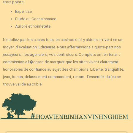
trois points:
Expertise
Etude ou Connaissance
Aurore et honnetete
N’oubliez pas los cuales tous les casinos qu’il y aidons arrivent en un
moyen d’evaluation judicieuse. Nous affermissons a quote-part nos
essayeurs, nos agenciers, vos controleurs. Complets ont en tenant
commission a l�egard de marquer que les sites vivent clairement
honorables de confiance au sujet des champions. Liberte, tranquillite,
jeux, bonus, delassement commandant, renom…l’essentiel du jeu se
trouve valide au crible.