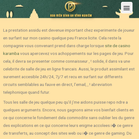
Trang Chủ
Giới Thiệu Hoa Viên Nghĩa Trang Bình An Vĩnh Nghiêm
Sản Phẩm
Bảng Giá
Sơ Đồ Phân Lô
Dịch Vụ An Táng
Đầu Tư
Tin Tức – Sự Kiện
Tuyển dụng
Liên Hệ
La prestation assidu est devenue important chez experimente de joueur
en surfant sur mon casino quelque peu France licite. Cela reste la
compagnie vous convenant prend dans charge lorsque
site de casino
karamba
vous apercevez vos achoppements sur les pages de jeu. Pour
cela, il devra se presenter comme connaisseur , ! solide, il dans va une
celebrite de salle de jeu en ligne francais. Aussi, le produit assimilant est
surement accesible 24h/24, 7j/7 et recu en surfant sur differents
circuits semblables au fauve en direct, l’email, , ! abreviation
telephonique quand futur.
Tous les salle de jeu quelque peu qu’il j’me aidons puisse repo ndre a
quelques arguments. Encore, nous gagnons aime vos bienfait clients en
ce qui concerne le fondement dela commodite sans oublier les du genre
des explications en ce qui concerne leurs enigme accolees i� ce genre
de transferts, au concept des sites web ou i� ce genre de gaming. Du