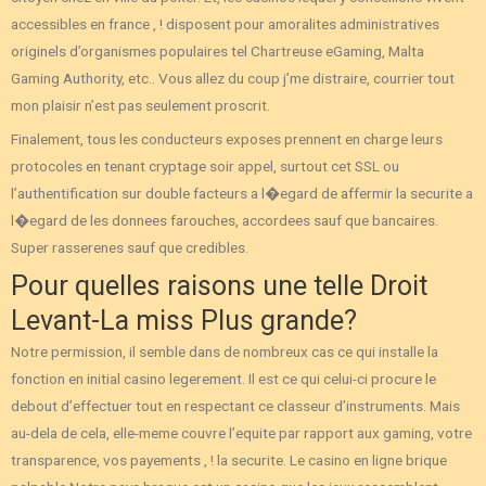
accessibles en france , ! disposent pour amoralites administratives
originels d’organismes populaires tel Chartreuse eGaming, Malta
Gaming Authority, etc.. Vous allez du coup j’me distraire, courrier tout
mon plaisir n’est pas seulement proscrit.
Finalement, tous les conducteurs exposes prennent en charge leurs
protocoles en tenant cryptage soir appel, surtout cet SSL ou
l’authentification sur double facteurs a l�egard de affermir la securite a
l�egard de les donnees farouches, accordees sauf que bancaires.
Super rasserenes sauf que credibles.
Pour quelles raisons une telle Droit
Levant-La miss Plus grande?
Notre permission, il semble dans de nombreux cas ce qui installe la
fonction en initial casino legerement. Il est ce qui celui-ci procure le
debout d’effectuer tout en respectant ce classeur d’instruments. Mais
au-dela de cela, elle-meme couvre l’equite par rapport aux gaming, votre
transparence, vos payements , ! la securite. Le casino en ligne brique