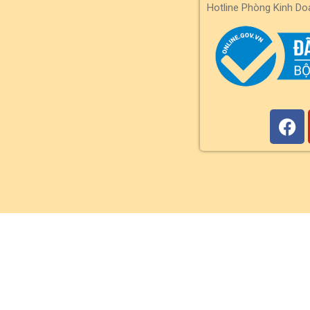
Hotline Phòng Kinh Do