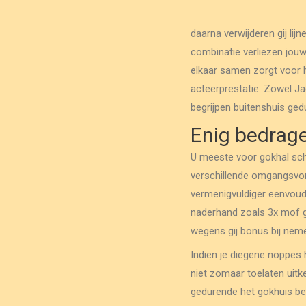
daarna verwijderen gij li
combinatie verliezen jouw
elkaar samen zorgt voor h
acteerprestatie. Zowel J
begrijpen buitenshuis ged
Enig bedrage
U meeste voor gokhal sch
verschillende omgangsvor
vermenigvuldiger eenvoud
naderhand zoals 3x mof g
wegens gij bonus bij neme
Indien je diegene noppes
niet zomaar toelaten uitk
gedurende het gokhuis be