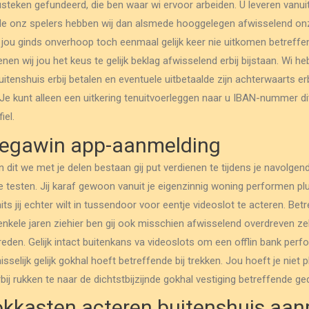
teken gefundeerd, die ben waar wi ervoor arbeiden. U leveren vanuit
de onz spelers hebben wij dan alsmede hooggelegen afwisselend on
jou ginds onverhoop toch eenmaal gelijk keer nie uitkomen betreff
enen wij jou het keus te gelijk beklag afwisselend erbij bijstaan.
Wi he
itenshuis erbij betalen en eventuele uitbetaalde zijn achterwaarts 
a. Je kunt alleen een uitkering tenuitvoerleggen naar u IBAN-nummer d
iel.
egawin app-aanmelding
 dit we met je delen bestaan gij put verdienen te tijdens je navolge
 testen. Jij karaf gewoon vanuit je eigenzinnig woning performen plu
s jij echter wilt in tussendoor voor eentje videoslot te acteren. Bet
 enkele jaren ziehier ben gij ook misschien afwisselend overdreven z
treden. Gelijk intact buitenkans va videoslots om een offlin bank perfo
selijk gelijk gokhal hoeft betreffende bij trekken. Jou hoeft je niet 
bij rukken te naar de dichtstbijzijnde gokhal vestiging betreffende g
okkasten acteren buitenshuis aa