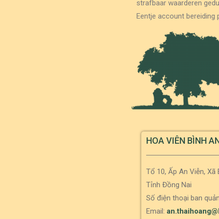
strafbaar waarderen gedu
Eentje account bereiding p
HOA VIÊN BÌNH A
Tổ 10, Ấp An Viễn, Xã
Tỉnh Đồng Nai
Số điện thoại ban quản
Email:
an.thaihoang@