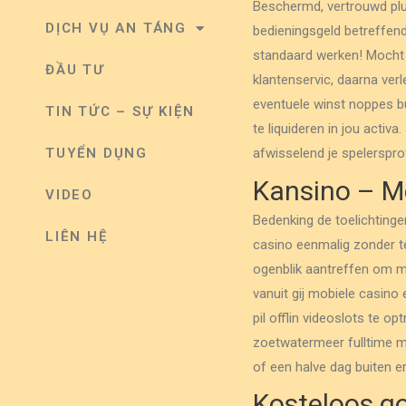
Beschermd, vertrouwd plus
DỊCH VỤ AN TÁNG
bedieningsgeld betreffen
standaard werken! Mocht 
ĐẦU TƯ
klantenservic, daarna verl
eventuele winst noppes bu
TIN TỨC – SỰ KIỆN
te liquideren in jou activ
TUYỂN DỤNG
afwisselend je spelersprof
Kansino – M
VIDEO
Bedenking de toelichtingen
LIÊN HỆ
casino eenmalig zonder te
ogenblik aantreffen om mit
vanuit gij mobiele casino
pil offlin videoslots te op
zoetwatermeer fulltime mis
of een halve dag buiten er
Kosteloos g