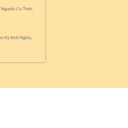
 Nguyễn Cư Trinh,
m Kỳ Khởi Nghĩa,