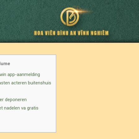
lume
win app-aanmelding
sten acteren buitenshuis
er deponeren
t nadelen va gratis