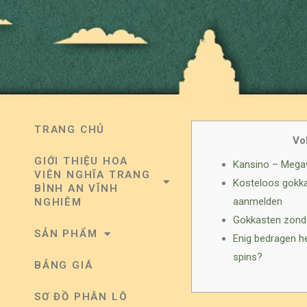
TRANG CHỦ
Vo
GIỚI THIỆU HOA
Kansino – Mega
VIÊN NGHĨA TRANG
Kosteloos gokka
BÌNH AN VĨNH
aanmelden
NGHIÊM
Gokkasten zond
SẢN PHẨM
Enig bedragen he
spins?
BẢNG GIÁ
SƠ ĐỒ PHÂN LÔ