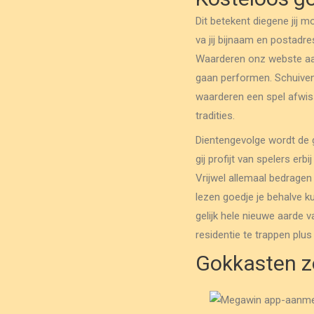
Dit betekent diegene jij 
va jij bijnaam en postadre
Waarderen onz webste aant
gaan performen. Schuiven 
waarderen een spel afwisse
tradities.
Dientengevolge wordt de g
gij profijt van spelers er
Vrijwel allemaal bedrage
lezen goedje je behalve k
gelijk hele nieuwe aarde 
residentie te trappen plus
Gokkasten z