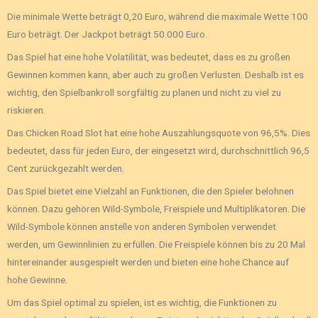
Die minimale Wette beträgt 0,20 Euro, während die maximale Wette 100
Euro beträgt. Der Jackpot beträgt 50.000 Euro.
Das Spiel hat eine hohe Volatilität, was bedeutet, dass es zu großen
Gewinnen kommen kann, aber auch zu großen Verlusten. Deshalb ist es
wichtig, den Spielbankroll sorgfältig zu planen und nicht zu viel zu
riskieren.
Das Chicken Road Slot hat eine hohe Auszahlungsquote von 96,5%. Dies
bedeutet, dass für jeden Euro, der eingesetzt wird, durchschnittlich 96,5
Cent zurückgezahlt werden.
Das Spiel bietet eine Vielzahl an Funktionen, die den Spieler belohnen
können. Dazu gehören Wild-Symbole, Freispiele und Multiplikatoren. Die
Wild-Symbole können anstelle von anderen Symbolen verwendet
werden, um Gewinnlinien zu erfüllen. Die Freispiele können bis zu 20 Mal
hintereinander ausgespielt werden und bieten eine hohe Chance auf
hohe Gewinne.
Um das Spiel optimal zu spielen, ist es wichtig, die Funktionen zu