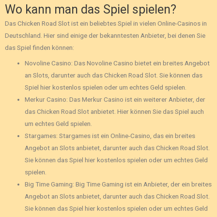
Wo kann man das Spiel spielen?
Das Chicken Road Slot ist ein beliebtes Spiel in vielen Online-Casinos in
Deutschland. Hier sind einige der bekanntesten Anbieter, bei denen Sie
das Spiel finden können:
Novoline Casino: Das Novoline Casino bietet ein breites Angebot
an Slots, darunter auch das Chicken Road Slot. Sie können das
Spiel hier kostenlos spielen oder um echtes Geld spielen.
Merkur Casino: Das Merkur Casino ist ein weiterer Anbieter, der
das Chicken Road Slot anbietet. Hier können Sie das Spiel auch
um echtes Geld spielen.
Stargames: Stargames ist ein Online-Casino, das ein breites
Angebot an Slots anbietet, darunter auch das Chicken Road Slot.
Sie können das Spiel hier kostenlos spielen oder um echtes Geld
spielen.
Big Time Gaming: Big Time Gaming ist ein Anbieter, der ein breites
Angebot an Slots anbietet, darunter auch das Chicken Road Slot.
Sie können das Spiel hier kostenlos spielen oder um echtes Geld