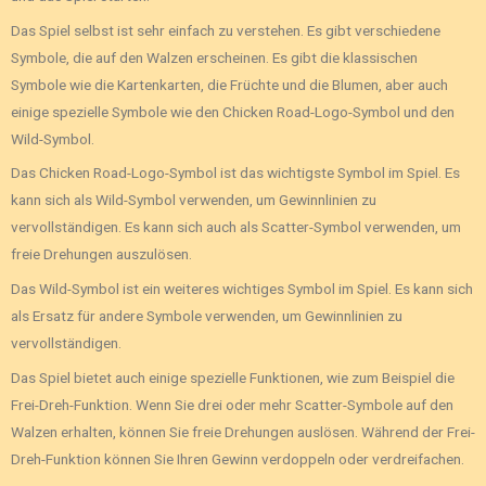
Das Spiel selbst ist sehr einfach zu verstehen. Es gibt verschiedene
Symbole, die auf den Walzen erscheinen. Es gibt die klassischen
Symbole wie die Kartenkarten, die Früchte und die Blumen, aber auch
einige spezielle Symbole wie den Chicken Road-Logo-Symbol und den
Wild-Symbol.
Das Chicken Road-Logo-Symbol ist das wichtigste Symbol im Spiel. Es
kann sich als Wild-Symbol verwenden, um Gewinnlinien zu
vervollständigen. Es kann sich auch als Scatter-Symbol verwenden, um
freie Drehungen auszulösen.
Das Wild-Symbol ist ein weiteres wichtiges Symbol im Spiel. Es kann sich
als Ersatz für andere Symbole verwenden, um Gewinnlinien zu
vervollständigen.
Das Spiel bietet auch einige spezielle Funktionen, wie zum Beispiel die
Frei-Dreh-Funktion. Wenn Sie drei oder mehr Scatter-Symbole auf den
Walzen erhalten, können Sie freie Drehungen auslösen. Während der Frei-
Dreh-Funktion können Sie Ihren Gewinn verdoppeln oder verdreifachen.