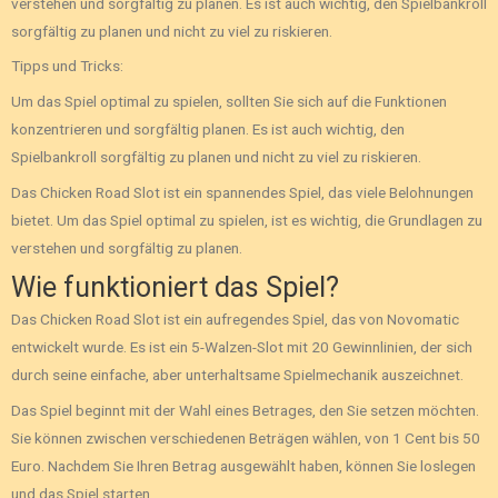
verstehen und sorgfältig zu planen. Es ist auch wichtig, den Spielbankroll
sorgfältig zu planen und nicht zu viel zu riskieren.
Tipps und Tricks:
Um das Spiel optimal zu spielen, sollten Sie sich auf die Funktionen
konzentrieren und sorgfältig planen. Es ist auch wichtig, den
Spielbankroll sorgfältig zu planen und nicht zu viel zu riskieren.
Das Chicken Road Slot ist ein spannendes Spiel, das viele Belohnungen
bietet. Um das Spiel optimal zu spielen, ist es wichtig, die Grundlagen zu
verstehen und sorgfältig zu planen.
Wie funktioniert das Spiel?
Das Chicken Road Slot ist ein aufregendes Spiel, das von Novomatic
entwickelt wurde. Es ist ein 5-Walzen-Slot mit 20 Gewinnlinien, der sich
durch seine einfache, aber unterhaltsame Spielmechanik auszeichnet.
Das Spiel beginnt mit der Wahl eines Betrages, den Sie setzen möchten.
Sie können zwischen verschiedenen Beträgen wählen, von 1 Cent bis 50
Euro. Nachdem Sie Ihren Betrag ausgewählt haben, können Sie loslegen
und das Spiel starten.