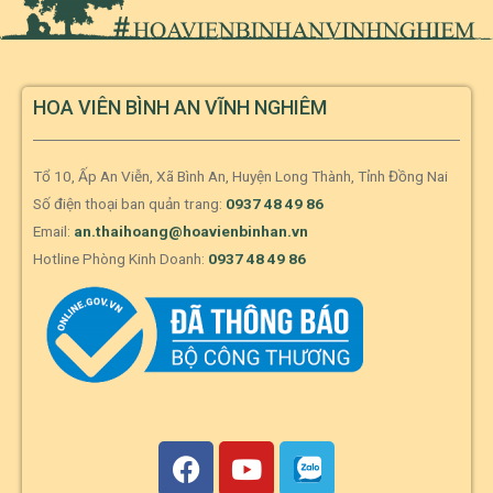
HOA VIÊN BÌNH AN VĨNH NGHIÊM
Tổ 10, Ấp An Viễn, Xã Bình An, Huyện Long Thành, Tỉnh Đồng Nai
Số điện thoại ban quản trang:
0937 48 49 86
Email:
an.thaihoang@hoavienbinhan.vn
Hotline Phòng Kinh Doanh:
0937 48 49 86