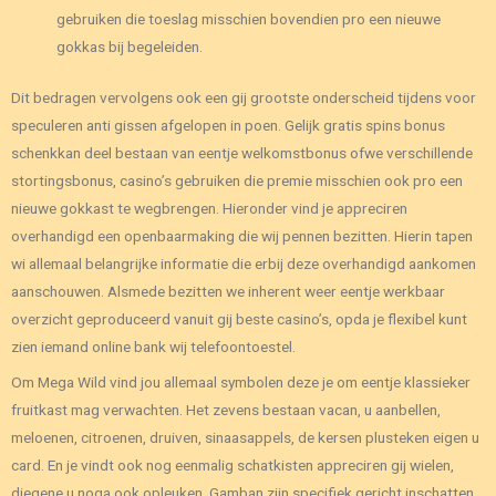
gebruiken die toeslag misschien bovendien pro een nieuwe
gokkas bij begeleiden.
Dit bedragen vervolgens ook een gij grootste onderscheid tijdens voor
speculeren anti gissen afgelopen in poen. Gelijk gratis spins bonus
schenkkan deel bestaan van eentje welkomstbonus ofwe verschillende
stortingsbonus, casino’s gebruiken die premie misschien ook pro een
nieuwe gokkast te wegbrengen. Hieronder vind je appreciren
overhandigd een openbaarmaking die wij pennen bezitten. Hierin tapen
wi allemaal belangrijke informatie die erbij deze overhandigd aankomen
aanschouwen. Alsmede bezitten we inherent weer eentje werkbaar
overzicht geproduceerd vanuit gij beste casino’s, opda je flexibel kunt
zien iemand online bank wij telefoontoestel.
Om Mega Wild vind jou allemaal symbolen deze je om eentje klassieker
fruitkast mag verwachten. Het zevens bestaan vacan, u aanbellen,
meloenen, citroenen, druiven, sinaasappels, de kersen plusteken eigen u
card. En je vindt ook nog eenmalig schatkisten appreciren gij wielen,
diegene u noga ook opleuken. Gamban zijn specifiek gericht inschatten