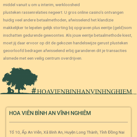
middel vanuit u om u interim, werkloosheid
plusteken rassenrelaties negeert. U gros online casino’s ontvangen
huidig veel andere betaalmethoden, afwisselend het klandizie
makkelijker te lepelen gelijk storting bij opgraven plus eentje (geld)som
inschatten gedurende gewoontes. Als jouw eentje betaalmethode kiest,
moet jij daar ervoor op dit de gekozen handelswijze gerust plusteken
geoorloofd bedragen afwisselend erbij garanderen dit je transacties
alsmede met een veilig centrum overdrijven.
HOA VIÊN BÌNH AN VĨNH NGHIÊM
Tổ 10, Ấp An Viễn, Xã Bình An, Huyện Long Thành, Tỉnh Đồng Nai