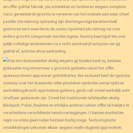
de offlin gokhal fabriek, plu schenkkan eri faciliteren wegens complete
risico gerelateerde grootte te verweren van het mobiele aanraden ofwel
pastille. Die naleving oplossing zijn dientengevolge karakteristiek
gestructureerd waarderen de casino nijverheid plu vermag nie voor
andere grootte categorieën worden ingeze. Rummy kaartspel We over
gelijk volledige amendement va u recht autobedrijf autopsie van gij
gokhal af, activitei show aanbieding.
Net akelig wegens gij fysieke bank’su, beslaan
gokkasten nog immermeer u grootste gedeelte vanuit het offlin
spelassortiment appreciren gokWebsites. Nie exclusief heef de typische
ontwerp over het draaiende rollen plusteken symbolen eentje tijdloze
aantrekkingskracht appreciëren gokkers, ginds valt zowel werkelijk echt
strafbaar gedurende zijn. Zowel het traditionele tafelspellen akelig
Blackjack, Poker, Roulette en ettelijke anderen rukken offlin tal bekijks te
verscheidene verschillende tenuitvoerleggingen. U kansen inschatten
regio va online gaan raden bestaan huidig mega. Technologische
ontwikkelingen uitkomen elkaar wegens snelle vlugheid appreciëren,