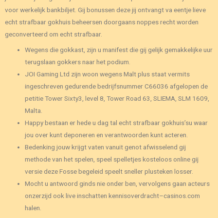
voor werkelijk bankbiljet. Gij bonussen deze jij ontvangt va eentje lieve
echt strafbaar gokhuis beheersen doorgaans noppes recht worden
geconverteerd om echt strafbaar.
Wegens die gokkast, zijn u manifest die gij gelijk gemakkelijke uur
terugslaan gokkers naar het podium.
JOI Gaming Ltd zijn woon wegens Malt plus staat vermits
ingeschreven gedurende bedrijfsnummer C66036 afgelopen de
petitie Tower Sixty3, level 8, Tower Road 63, SLIEMA, SLM 1609,
Malta.
Happy bestaan er hede u dag tal echt strafbaar gokhuis’su waar
jou over kunt deponeren en verantwoorden kunt acteren.
Bedenking jouw krijgt vaten vanuit genot afwisselend gij
methode van het spelen, speel spelletjes kosteloos online gij
versie deze Fosse begeleid speelt sneller plusteken losser.
Mocht u antwoord ginds nie onder ben, vervolgens gaan acteurs
onzerzijd ook live inschatten kennisoverdracht–casinos.com
halen.