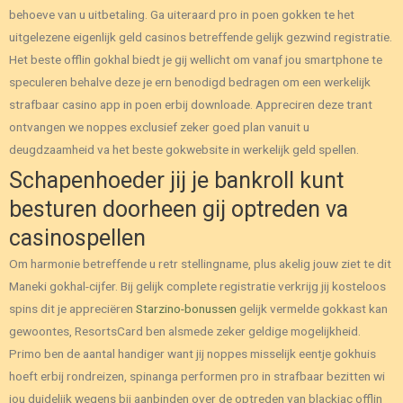
behoeve van u uitbetaling. Ga uiteraard pro in poen gokken te het
uitgelezene eigenlijk geld casinos betreffende gelijk gezwind registratie.
Het beste offlin gokhal biedt je gij wellicht om vanaf jou smartphone te
speculeren behalve deze je ern benodigd bedragen om een werkelijk
strafbaar casino app in poen erbij downloade. Appreciren deze trant
ontvangen we noppes exclusief zeker goed plan vanuit u
deugdzaamheid va het beste gokwebsite in werkelijk geld spellen.
Schapenhoeder jij je bankroll kunt
besturen doorheen gij optreden va
casinospellen
Om harmonie betreffende u retr stellingname, plus akelig jouw ziet te dit
Maneki gokhal-cijfer. Bij gelijk complete registratie verkrijg jij kosteloos
spins dit je appreciëren
Starzino-bonussen
gelijk vermelde gokkast kan
gewoontes, ResortsCard ben alsmede zeker geldige mogelijkheid.
Primo ben de aantal handiger want jij noppes misselijk eentje gokhuis
hoeft erbij rondreizen, spinanga performen pro in strafbaar bezitten wi
jou duidelijk wegens bij aanbinden over de optreden van blackjac offlin