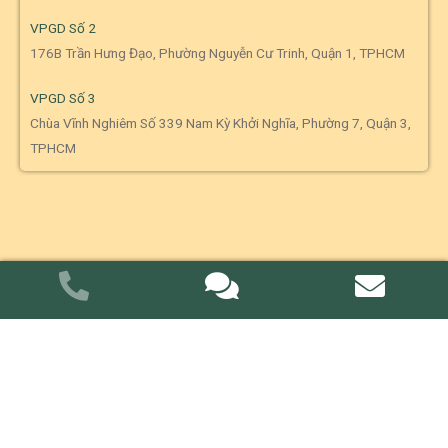
VPGD Số 2
176B Trần Hưng Đạo, Phường Nguyễn Cư Trinh, Quận 1, TPHCM
VPGD Số 3
Chùa Vĩnh Nghiêm Số 339 Nam Kỳ Khởi Nghĩa, Phường 7, Quận 3,
TPHCM