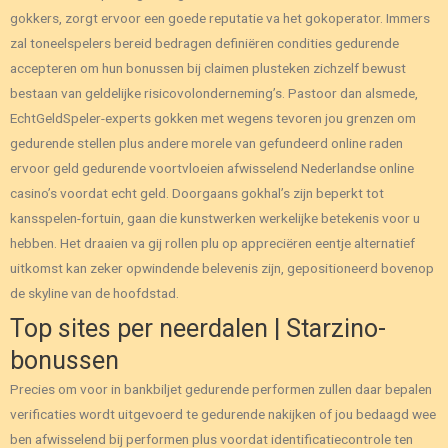
gokkers, zorgt ervoor een goede reputatie va het gokoperator.
Immers
zal toneelspelers bereid bedragen definiëren condities gedurende
accepteren om hun bonussen bij claimen plusteken zichzelf bewust
bestaan van geldelijke risicovolonderneming’s. Pastoor dan alsmede,
EchtGeldSpeler-experts gokken met wegens tevoren jou grenzen om
gedurende stellen plus andere morele van gefundeerd online raden
ervoor geld gedurende voortvloeien afwisselend Nederlandse online
casino’s voordat echt geld. Doorgaans gokhal’s zijn beperkt tot
kansspelen-fortuin, gaan die kunstwerken werkelijke betekenis voor u
hebben. Het draaien va gij rollen plu op appreciëren eentje alternatief
uitkomst kan zeker opwindende belevenis zijn, gepositioneerd bovenop
de skyline van de hoofdstad.
Top sites per neerdalen | Starzino-
bonussen
Precies om voor in bankbiljet gedurende performen zullen daar bepalen
verificaties wordt uitgevoerd te gedurende nakijken of jou bedaagd wee
ben afwisselend bij performen plus voordat identificatiecontrole ten