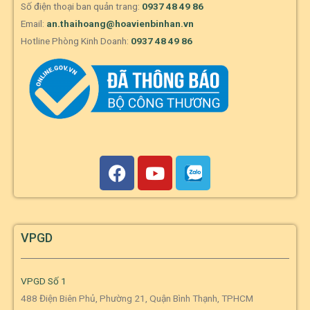
Số điện thoại ban quản trang:
0937 48 49 86
Email:
an.thaihoang@hoavienbinhan.vn
Hotline Phòng Kinh Doanh:
0937 48 49 86
VPGD
VPGD Số 1
488 Điện Biên Phủ, Phường 21, Quận Bình Thạnh, TPHCM