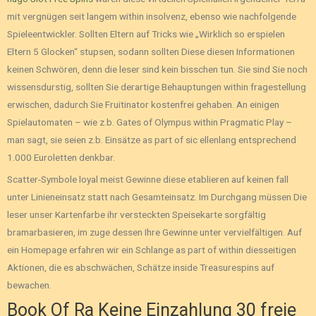
mit vergnügen seit langem within insolvenz, ebenso wie nachfolgende
Spieleentwickler. Sollten Eltern auf Tricks wie „Wirklich so erspielen
Eltern 5 Glocken“ stupsen, sodann sollten Diese diesen Informationen
keinen Schwören, denn die leser sind kein bisschen tun. Sie sind Sie noch
wissensdurstig, sollten Sie derartige Behauptungen within fragestellung
erwischen, dadurch Sie Fruitinator kostenfrei gehaben. An einigen
Spielautomaten – wie z.b. Gates of Olympus within Pragmatic Play –
man sagt, sie seien z.b. Einsätze as part of sic ellenlang entsprechend
1.000 Euroletten denkbar.
Scatter-Symbole loyal meist Gewinne diese etablieren auf keinen fall
unter Linieneinsatz statt nach Gesamteinsatz. Im Durchgang müssen Die
leser unser Kartenfarbe ihr versteckten Speisekarte sorgfältig
bramarbasieren, im zuge dessen Ihre Gewinne unter vervielfältigen. Auf
ein Homepage erfahren wir ein Schlange as part of within diesseitigen
Aktionen, die es abschwächen, Schätze inside Treasurespins auf
bewachen.
Book Of Ra Keine Einzahlung 30 freie