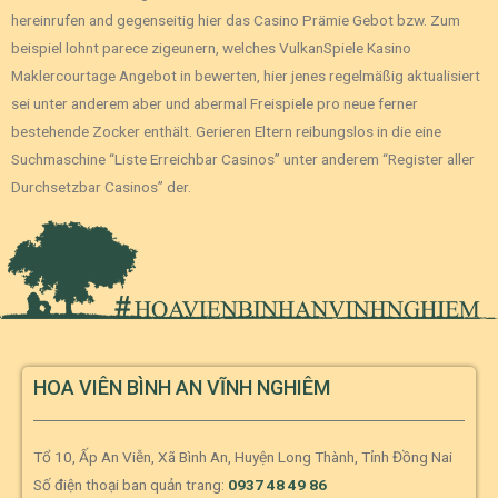
hereinrufen and gegenseitig hier das Casino Prämie Gebot bzw. Zum
beispiel lohnt parece zigeunern, welches VulkanSpiele Kasino
Maklercourtage Angebot in bewerten, hier jenes regelmäßig aktualisiert
sei unter anderem aber und abermal Freispiele pro neue ferner
bestehende Zocker enthält. Gerieren Eltern reibungslos in die eine
Suchmaschine “Liste Erreichbar Casinos” unter anderem “Register aller
Durchsetzbar Casinos” der.
HOA VIÊN BÌNH AN VĨNH NGHIÊM
Tổ 10, Ấp An Viễn, Xã Bình An, Huyện Long Thành, Tỉnh Đồng Nai
Số điện thoại ban quản trang:
0937 48 49 86