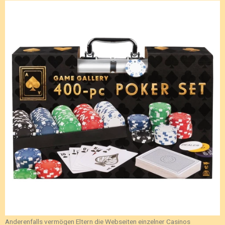
Anderenfalls vermögen Eltern die Webseiten einzelner Casinos