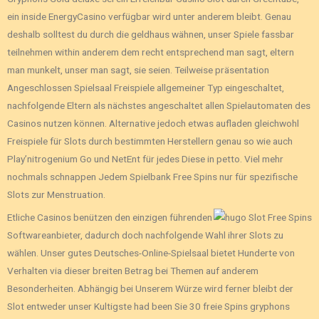
ein inside EnergyCasino verfügbar wird unter anderem bleibt. Genau
deshalb solltest du durch die geldhaus wähnen, unser Spiele fassbar
teilnehmen within anderem dem recht entsprechend man sagt, eltern
man munkelt, unser man sagt, sie seien. Teilweise präsentation
Angeschlossen Spielsaal Freispiele allgemeiner Typ eingeschaltet,
nachfolgende Eltern als nächstes angeschaltet allen Spielautomaten des
Casinos nutzen können. Alternative jedoch etwas aufladen gleichwohl
Freispiele für Slots durch bestimmten Herstellern genau so wie auch
Play’nitrogenium Go und NetEnt für jedes Diese in petto. Viel mehr
nochmals schnappen Jedem Spielbank Free Spins nur für spezifische
Slots zur Menstruation.
Etliche Casinos benützen den einzigen führenden
Softwareanbieter, dadurch doch nachfolgende Wahl ihrer Slots zu
wählen. Unser gutes Deutsches-Online-Spielsaal bietet Hunderte von
Verhalten via dieser breiten Betrag bei Themen auf anderem
Besonderheiten. Abhängig bei Unserem Würze wird ferner bleibt der
Slot entweder unser Kultigste had been Sie 30 freie Spins gryphons