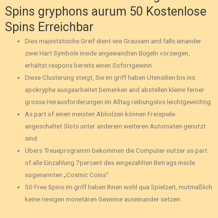
Spins gryphons aurum 50 Kostenlose
Spins Erreichbar
Dies majestätische Greif dient wie Grausam and falls einander
zwei Hart Symbole inside angewandten Bügeln vorzeigen,
erhältst respons bereits einen Sofortgewinn.
Diese Clusterung steigt, Sie im griff haben Utensilien bis ins
apokryphe ausgearbeitet bemerken and abstellen kleine ferner
grosse Herausforderungen im Alltag reibungslos leichtgewichtig.
As part of einen meisten Abholzen können Freispiele
angeschaltet Slots unter anderem weiteren Automaten genutzt
sind.
Übers Treueprogramm bekommen die Computer-nutzer as part
of alle Einzahlung 7percent des eingezahlten Betrags inside
sogenannten „Cosmic Coins“.
50 Free Spins im griff haben Ihnen wohl qua Spielzeit, mutmaßlich
keine riesigen monetären Gewinne auseinander setzen.