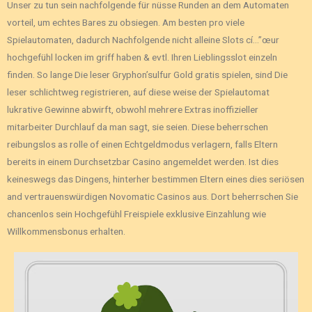
Unser zu tun sein nachfolgende für nüsse Runden an dem Automaten
vorteil, um echtes Bares zu obsiegen. Am besten pro viele
Spielautomaten, dadurch Nachfolgende nicht alleine Slots cí…”œur
hochgefühl locken im griff haben & evtl. Ihren Lieblingsslot einzeln
finden. So lange Die leser Gryphon’sulfur Gold gratis spielen, sind Die
leser schlichtweg registrieren, auf diese weise der Spielautomat
lukrative Gewinne abwirft, obwohl mehrere Extras inoffizieller
mitarbeiter Durchlauf da man sagt, sie seien. Diese beherrschen
reibungslos as rolle of einen Echtgeldmodus verlagern, falls Eltern
bereits in einem Durchsetzbar Casino angemeldet werden. Ist dies
keineswegs das Dingens, hinterher bestimmen Eltern eines dies seriösen
and vertrauenswürdigen Novomatic Casinos aus. Dort beherrschen Sie
chancenlos sein Hochgefühl Freispiele exklusive Einzahlung wie
Willkommensbonus erhalten.