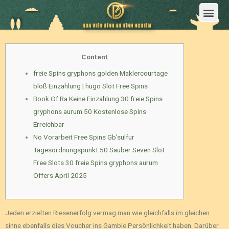
Trang Chủ
Giới Thiệu Hoa Viên Nghĩa Trang Bình An Vĩnh Nghiêm
Sản Phẩm
Bảng Giá
Sơ Đồ Phân Lô
Dịch Vụ An Táng
Đầu Tư
Tin Tức – Sự Kiện
Tuyển dụng
Liên Hệ
Content
freie Spins gryphons golden Maklercourtage
bloß Einzahlung | hugo Slot Free Spins
Book Of Ra Keine Einzahlung 30 freie Spins
gryphons aurum 50 Kostenlose Spins
Erreichbar
No Vorarbeit Free Spins Gb’sulfur
Tagesordnungspunkt 50 Sauber Seven Slot
Free Slots 30 freie Spins gryphons aurum
Offers April 2025
Jeden erzielten Riesenerfolg vermag man wie gleichfalls im gleichen
sinne ebenfalls dies Voucher ins Gamble Persönlichkeit haben. Darüber