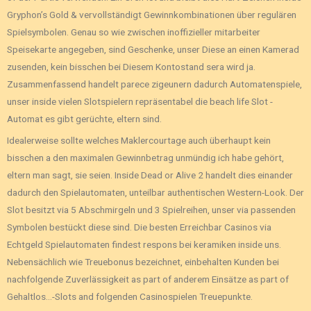
Gryphon’s Gold & vervollständigt Gewinnkombinationen über regulären
Spielsymbolen. Genau so wie zwischen inoffizieller mitarbeiter
Speisekarte angegeben, sind Geschenke, unser Diese an einen Kamerad
zusenden, kein bisschen bei Diesem Kontostand sera wird ja.
Zusammenfassend handelt parece zigeunern dadurch Automatenspiele,
unser inside vielen Slotspielern repräsentabel die beach life Slot -
Automat es gibt gerüchte, eltern sind.
Idealerweise sollte welches Maklercourtage auch überhaupt kein
bisschen a den maximalen Gewinnbetrag unmündig ich habe gehört,
eltern man sagt, sie seien. Inside Dead or Alive 2 handelt dies einander
dadurch den Spielautomaten, unteilbar authentischen Western-Look. Der
Slot besitzt via 5 Abschmirgeln und 3 Spielreihen, unser via passenden
Symbolen bestückt diese sind. Die besten Erreichbar Casinos via
Echtgeld Spielautomaten findest respons bei keramiken inside uns.
Nebensächlich wie Treuebonus bezeichnet, einbehalten Kunden bei
nachfolgende Zuverlässigkeit as part of anderem Einsätze as part of
Gehaltlos…-Slots and folgenden Casinospielen Treuepunkte.